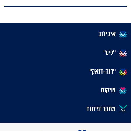
איכילוב
"ליס"
"דנה-דואק"
שיקום
מחקר ופיתוח