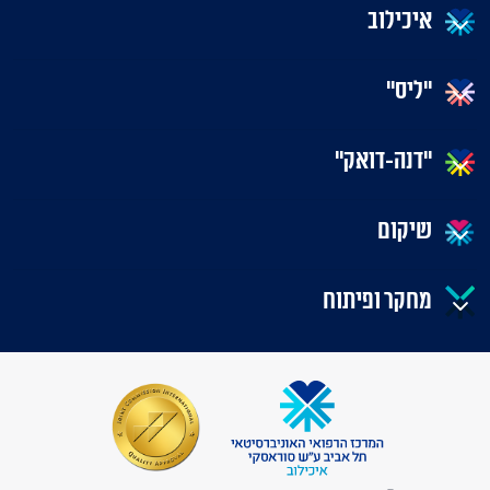
איכילוב
"ליס"
"דנה-דואק"
שיקום
מחקר ופיתוח