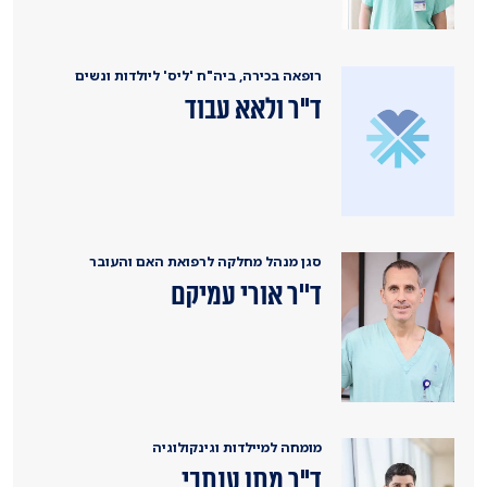
רופאה בכירה, ביה"ח 'ליס' ליולדות ונשים
ד"ר ולאא עבוד
סגן מנהל מחלקה לרפואת האם והעובר
ד''ר אורי עמיקם
מומחה למיילדות וגינקולוגיה
ד"ר מתן ענתבי