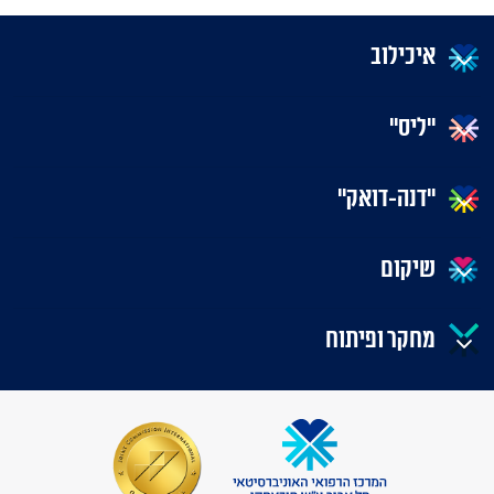
איכילוב
"ליס"
"דנה-דואק"
שיקום
מחקר ופיתוח