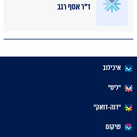
ד"ר אסף רגב
איכילוב
"ליס"
"דנה-דואק"
שיקום