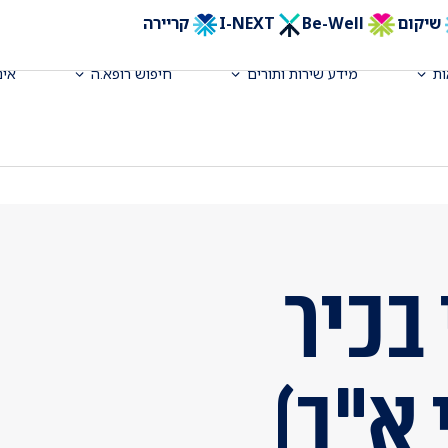
שיקום
Be-Well
I-NEXT
קריירה
ת
מידע שירות ותורים
חיפוש רופא.ה
אינ
בכיר
 א"ב)