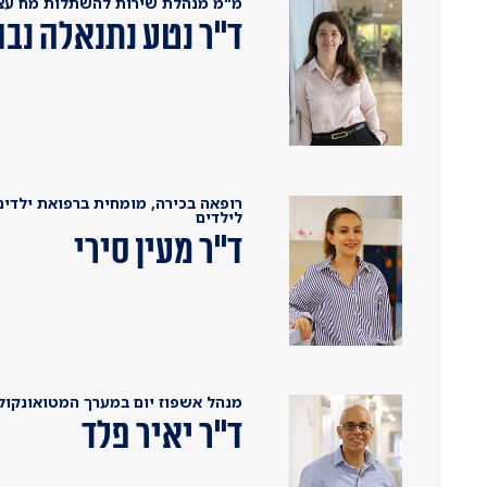
מ"מ מנהלת שירות להשתלות מח עצם
ד"ר נטע נתנאלה נבו
רופאה בכירה, מומחית ברפואת ילדים 
לילדים
ד"ר מעין סירי
מנהל אשפוז יום במערך המטואונקולוג
ד"ר יאיר פלד