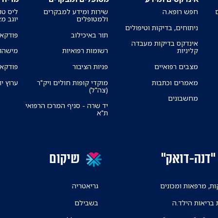
חפש רופא.ה
שירות ומידע למבקרים
ליס טו
ולמטופלים
יוגב מ
ניתוחים, בדיקות וטיפולים
תור באיכילוב
פודקאס
אינדקס בדיקות מעבדה
קליניות
רשומות רפואיות
מישהו 
מצבים רפואיים
פניות הציבור
פודקאס
מאמרים וכתבות
מוקדי קופות חולים ויק"ר
ערוץ יו
(צה"ל)
מחשבונים
יד שרה - סניף המרכז הרפואי
ת"א
"דנה-דואק"
שיקום
ת, מרפאות ומכונים
גריאטריה
 בריאות הילד.ה
בשבילם