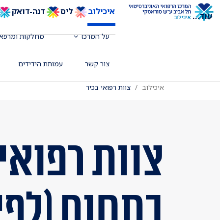
איכילוב
ליס
דנה-דואק
עוד
...
על המרכז
מחלקות ומרפאו
צור קשר
עמותת הידידים
איכילוב
צוות רפואי בכיר
צוות רפואי 
בתחום (לפי