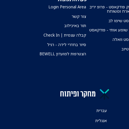
ק פודקאסט - פרופ יריב
Login Personal Area
ארח ומשוחח
צור קשר
ט שימו לב
תור באיכילוב
שומע אותי - פודקאסט
קבלה עצמית | Check In
ט וואלה
סיור בחדרי לידה - רגיל
טיוב
הצטרפות למועדון BEWELL
מחקר ופיתוח
עברית
אנגלית