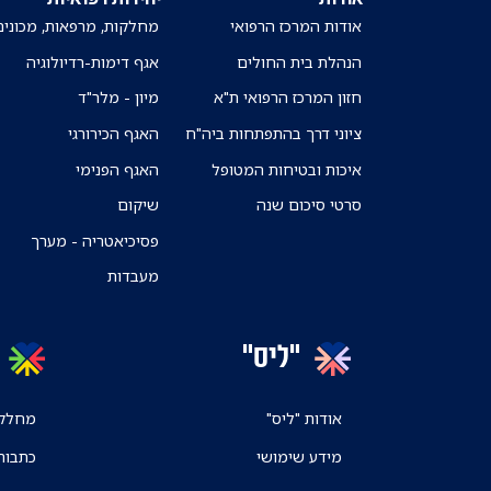
אודות המרכז הרפואי
מחלקות, מרפאות, מכונים
הנהלת בית החולים
אגף דימות-רדיולוגיה
חזון המרכז הרפואי ת"א
מיון - מלר"ד
ציוני דרך בהתפתחות ביה"ח
האגף הכירורגי
איכות ובטיחות המטופל
האגף הפנימי
סרטי סיכום שנה
שיקום
פסיכיאטריה - מערך
מעבדות
"ליס"
אודות "ליס"
מחלקו
מידע שימושי
כתבות