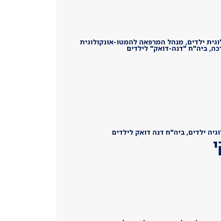
גית ילדים, מנהל המרפאה להמטו-אונקולוגית
כה, ביה"ח "דנה-דואק" לילדים
יה ילדים, ביה"ח דנה דואק לילדים
י