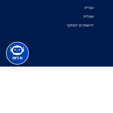
עברית
אנגלית
דרושות.ים למחקר
AI צ'אט
מרכז הרפואי ת"א
ינה זמינה