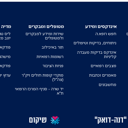
אינדקסים ומידע
מטופלים ומבקרים
מדיה
חפש רופא.ה
שירות ומידע למבקרים
ליס טו
ולמטופלים
יוגב מ
ניתוחים, בדיקות וטיפולים
תור באיכילוב
פודקאס
אינדקס בדיקות מעבדה
קליניות
רשומות רפואיות
מישהו 
מצבים רפואיים
פניות הציבור
פודקאס
מאמרים וכתבות
מוקדי קופות חולים ויק"ר
ערוץ יו
(צה"ל)
מחשבונים
יד שרה - סניף המרכז הרפואי
ת"א
"דנה-דואק"
שיקום