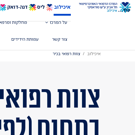
איכילוב
ליס
דנה-דואק
עוד
...
על המרכז
מחלקות ומרפאו
צור קשר
עמותת הידידים
איכילוב
צוות רפואי בכיר
צוות רפואי 
בתחום (לפי