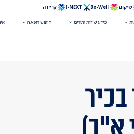
שיקום
Be-Well
I-NEXT
קריירה
ת
מידע שירות ותורים
חיפוש רופא.ה
אינ
בכיר
 א"ב)