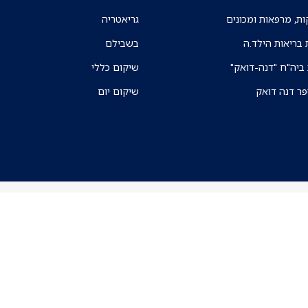
ת, מרפאות ומכונים
גריאטריה
 בריאות הילד.ה
בשבילם
 ביה"ח "דנה-דואק"
שיקום כללי
פר דנה דואק
שיקום יום
ניווט בקמפוס ה
אפליקצית הניווט א
מכרזים
Ⓒ כל הזכויות שמורות לאיכילוב
תו תקן איכות ובטיחות