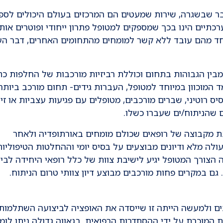
ר שבשגרה, שירות שמעטים הם המרכזים בעולם היכולים לספ
רכתיים הינו בכך שמספקים למטופל פתרון ייחודי ופוטרים אותו
חד מהם עובד ללא קשר למומחים מהתחומים האחרים, דבר הע
מבין הגבוהות בתחום וכוללת רביזיות מורכבות של החלפות כ
מוכוון במיוחד למטופל, העברות גידים- תחום מורכב ביותר
רוטיני, שברים מורכבים, מטופלים עם פגיעות עצביות או זי
ם שהניתוח/ים שעברו כשלו.
ת מקבוצה של רופאים שכולם מומחים באורתופדיה ולאחר
ה מלא ודיונים מבוצעים על בסיס יומי וההחלטות הטיפוליות
הצורך המטופל יגיע לישיבת צוות של כלל רופאי היחידה לביצ
 גם במקרים פחות מורכבים מבוצע דיון צוותי טרום הניתוח.
ים ולמעשה הייתה זו שייסדה את האופציה לביצועה השתלמות
 המוכרת על ידי ההסתדרות הרפואית. בגאווה גדולה ניתן לומ