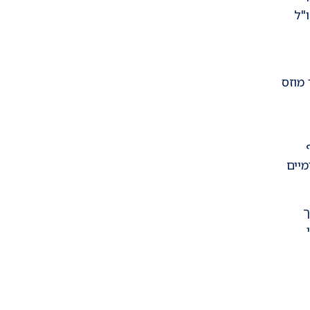
"ל
מוזס
מיים
ך