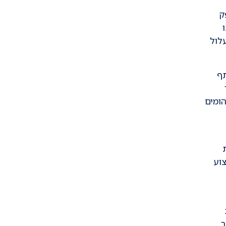
ק
לול
תף
הומים
וע
ר