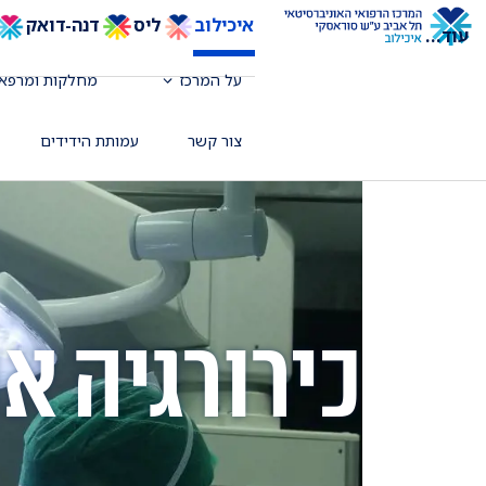
איכילוב
ליס
דנה-דואק
עוד
...
על המרכז
מחלקות ומרפאו
צור קשר
עמותת הידידים
כירורגיה א