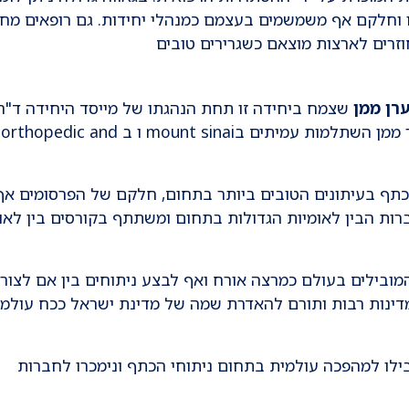
 וחלקם אף משמשמים בעצמם כמנהלי יחידות. גם רופאים מחו
וזרים לארצות מוצאם כשגרירים טובים
רן ממן
שצמח ביחידה זו תחת הנהגתו של מייסד היחידה ד"ר 
גבריאל. בין השנים 2004-2006 ביצע פרופסור ממן השתלמות עמיתים בmount sinai ו ב orthopedic and
תף בעיתונים הטובים ביותר בתחום, חלקם של הפרסומים אף
חברות הבין לאומיות הגדולות בתחום ומשתתף בקורסים בין לאו
 המובילים בעולם כמרצה אורח ואף לבצע ניתוחים בין אם לצור
במדינות רבות ותורם להאדרת שמה של מדינת ישראל ככח עולמי
ילו למהפכה עולמית בתחום ניתוחי הכתף ונימכרו לחברות