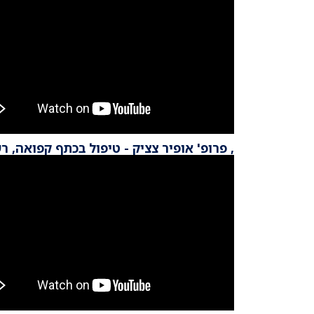
, פרופ' אופיר צציק - טיפול בכתף קפואה, רשת