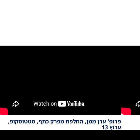
פרופ' ערן ממן, החלפת מפרק כתף, סטטוסקופ,
ערוץ 13