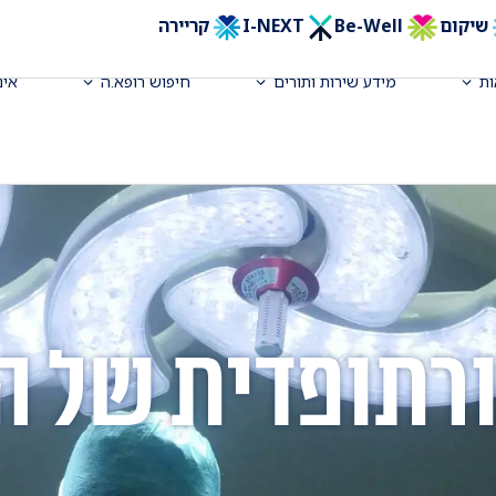
שיקום
Be-Well
I-NEXT
קריירה
ת
מידע שירות ותורים
חיפוש רופא.ה
אינ
ורתופדית של 