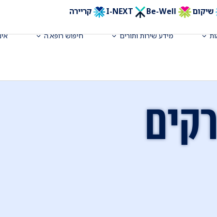
שיקום
Be-Well
I-NEXT
קריירה
ת
מידע שירות ותורים
חיפוש רופא.ה
אינ
קים