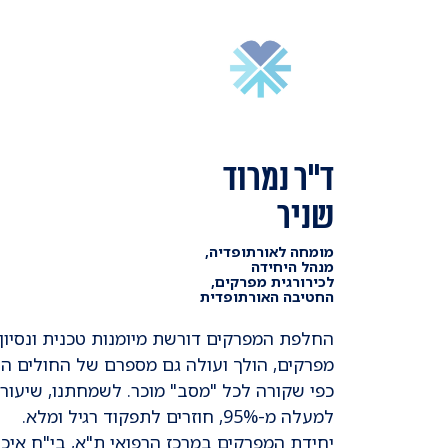
ד"ר נמרוד
שניר
מומחה לאורתופדיה,
מנהל היחידה
לכירורגית מפרקים,
החטיבה האורתופדית
החלפת המפרקים דורשת מיומנות טכנית ונסיון 
מפרקים, הולך ועולה גם מספרם של החולים ה
כפי שקורה לכל "מסב" מוכר. לשמחתנו, שיעור 
למעלה מ-95%, חוזרים לתפקוד רגיל ומלא.
יחידת המפרקים במרכז הרפואי ת"א, בי"ח איכ