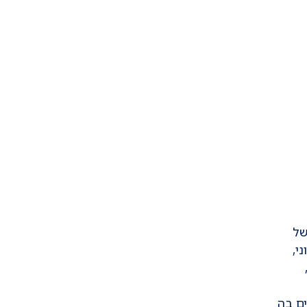
של
י,
ים בה