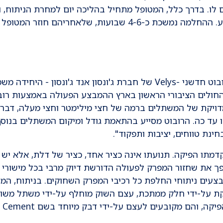
ו. בדרך כלל, המטופל מתחיל בהליכה יום למחרת הניתוח, ו
לביתו או לשיקום להמשך החלמה לאחר כשבוע. ההחלמה נמשכת כ-4-6 שבועות, שלאחריהם חוזר המטופל
ניתוח החלפת מפרק ברך מתבצע באמצעות רובוט חדשני -Velys של חברת ג'ונסון אנד ג'ונסון - היחידה
 החולים הציבורי הראשון בארץ ההמבצע הפעולה באמצעות רובו
דויקת של המשתלים ברמה של חצי מילימטר וחצי מעלה, דבר
 עד כה. הרובוט מסייע בהתאמת גודל ומיקום המשתלים בנוס
ינת טווחים, יציבות ותפקוד".
דמתו הפיקה. תנועתו אינה כציר אחד, כציר של דלת, אלא יש 
ופך את שחזור המפרק לפעולה הדורשת דיוק מרבי בכל מישורי 
צעים ניתוחי החלפת כל רכיבי המפרק השחוקים. בניתוח, המ
קת על-ידי חלק ממתכת, עצם השוק מוחלף על-ידי משתל משו
והם מקובעים לעצם על-ידי דבק מיוחד בשם Bone Cement.