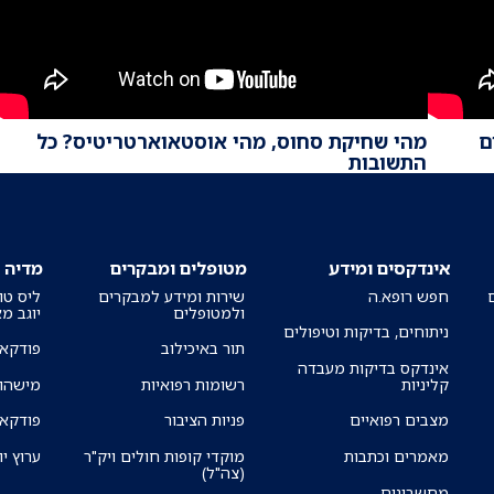
ם
מהי שחיקת סחוס, מהי אוסטאוארטריטיס? כל
התשובות
אינדקסים ומידע
מטופלים ומבקרים
מדיה
חפש רופא.ה
שירות ומידע למבקרים
ליס טו
ולמטופלים
יוגב מ
ניתוחים, בדיקות וטיפולים
תור באיכילוב
פודקאס
אינדקס בדיקות מעבדה
קליניות
רשומות רפואיות
מישהו 
מצבים רפואיים
פניות הציבור
פודקאס
מאמרים וכתבות
מוקדי קופות חולים ויק"ר
ערוץ יו
(צה"ל)
מחשבונים