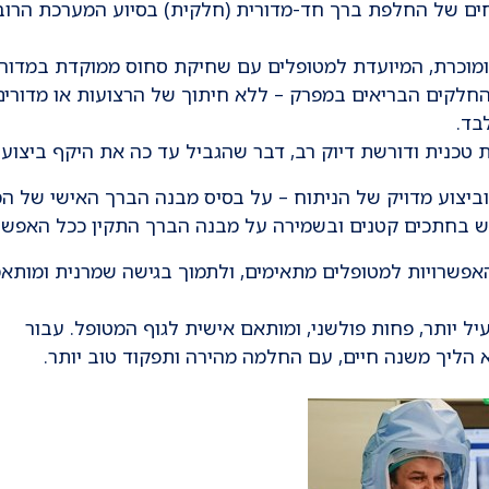
חים של החלפת ברך חד-מדורית (חלקית) בסיוע המערכת הרוב
ומוכרת, המיועדת למטופלים עם שחיקת סחוס ממוקדת במדור
החלקים הבריאים במפרק – ללא חיתוך של הרצועות או מדורים
בד.
 טכנית ודורשת דיוק רב, דבר שהגביל עד כה את היקף ביצועה
בתכנון וביצוע מדויק של הניתוח – על בסיס מבנה הברך האישי של ה
ש בחתכים קטנים ובשמירה על מבנה הברך התקין ככל האפשר
 האפשרויות למטופלים מתאימים, ולתמוך בגישה שמרנית ומותא
ל יותר, פחות פולשני, ומותאם אישית לגוף המטופל. עבור
הליך משנה חיים, עם החלמה מהירה ותפקוד טוב יותר.