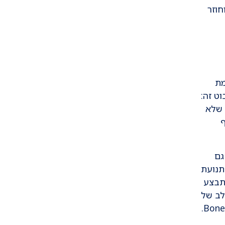
חוזר
 משמת
ט זה:
 שלא
ף
גם
תנועת
תבצע
לב של