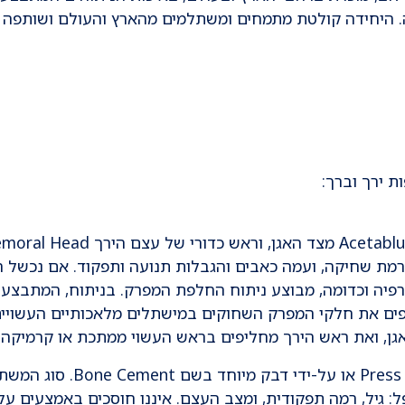
 היחידה קולטת מתמחים ומשתלמים מהארץ והעולם ושותפה
ת ירך וברך:
גרמת שחיקה, ועמה כאבים והגבלות תנועה ותפקוד. אם נכשל ה
רפיה וכדומה, מבוצע ניתוח החלפת המפרק. בניתוח, המתבצע
פים את חלקי המפרק השחוקים במישתלים מלאכותיים העשויי
גן, ואת ראש הירך מחליפים בראש העשוי ממתכת או קרמיקה.
המשתל מקובע למקומו בעצם על-ידי לחץ Press Fit או על-ידי דבק מיוחד בשם one Cement
: גיל, רמה תפקודית, ומצב העצם. איננו חוסכים באמצעים על