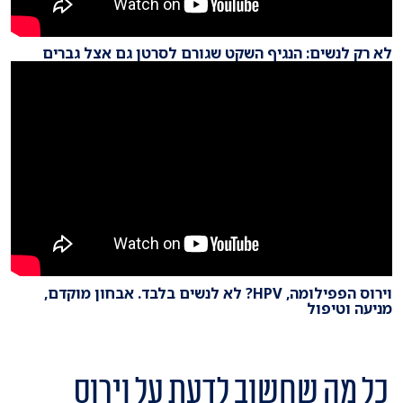
לא רק לנשים: הנגיף השקט שגורם לסרטן גם אצל גברים
וירוס הפפילומה, HPV? לא לנשים בלבד. אבחון מוקדם,
מניעה וטיפול
כל מה שחשוב לדעת על וירוס