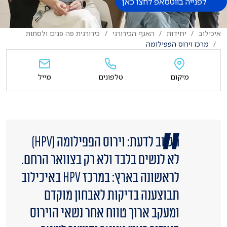
לפנייה בווטסאפ לחצו כאן
איכילוב
יחידות
האגף הכירורגי
כירורגית פה פנים ולסתות
מרכז וירוס הפפילומה
מיקום
טלפונים
מייל
חשוב לדעת: וירוס הפפילומה (HPV)
לא לנשים בלבד ולא רק בצוואר הרחם.
לראשונה בארץ: במרכז HPV באיכילוב
תבוצענה בדיקות לאבחון מוקדם
ומעקב ארוך טווח אחר נשאי הוירוס