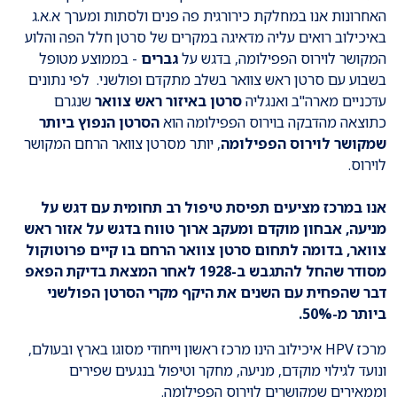
האחרונות אנו במחלקת כירורגית פה פנים ולסתות ומערך א.א.ג
באיכילוב רואים עליה מדאיגה במקרים של סרטן חלל הפה והלוע
המקושר לוירוס הפפילומה, בדגש על
גברים
- בממוצע מטופל
בשבוע עם סרטן ראש צוואר בשלב מתקדם ופולשני. לפי נתונים
עדכניים מארה"ב ואנגליה
סרטן באיזור ראש צוואר
שנגרם
כתוצאה מהדבקה בוירוס הפפילומה הוא
הסרטן הנפוץ ביותר
שמקושר לוירוס הפפילומה
, יותר מסרטן צוואר הרחם המקושר
לוירוס.
אנו במרכז מציעים תפיסת טיפול רב תחומית עם דגש על
מניעה, אבחון מוקדם ומעקב ארוך טווח בדגש על אזור ראש
צוואר, בדומה לתחום סרטן צוואר הרחם בו קיים פרוטוקול
מסודר שהחל להתגבש ב-1928 לאחר המצאת בדיקת הפאפ
דבר שהפחית עם השנים את היקף מקרי הסרטן הפולשני
ביותר מ-50%.
מרכז HPV איכילוב הינו מרכז ראשון וייחודי מסוגו בארץ ובעולם,
ונועד לגילוי מוקדם, מניעה, מחקר וטיפול בנגעים שפירים
וממאירים שמקושרים לוירוס הפפילומה.