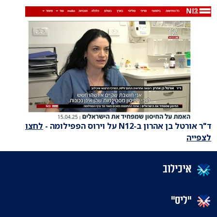
ד"ר אורטל בן אהרון ב-N12 על וירוס הפפילומה -
לחצו
לצפייה
איכילוב
"ליס"