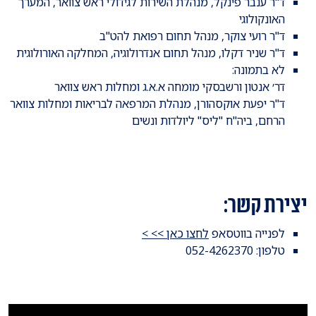
ד"ר ענבר פינקל, מנהלת השירות לגידולי ראש צוואר, המערך
האונקולוגי
ד"ר רועי צוקר, מנהל תחום רפואת להט"ב
ד"ר שניר דקלו, מנהל תחום אנדרולוגיה, המחלקה האורולוגית
לא בתמונה:
דר׳ אנטון ורשבסקי מומחה א.א.ג ומחלות ראש צוואר
ד"ר יפעת אוקסהורן, מנהלת המרפאה לבריאות ומחלות צוואר
הרחם, ביה"ח "ליס" ליולדות ונשים
יצירת קשר:
לפנייה בווטסאפ
לחצו כאן >> >
טלפון: 052-4262370