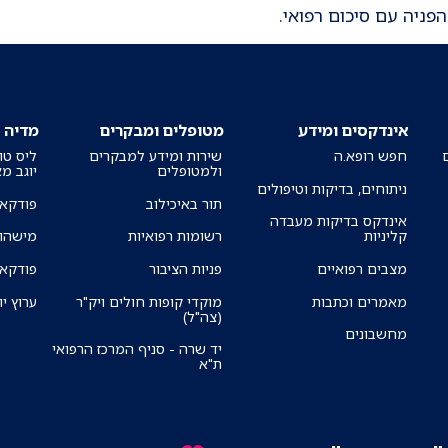
פניה עם סיכום רפואי.
אינדקסים ומידע
מטופלים ומבקרים
מדיה
חפש רופא.ה
שירות ומידע למבקרים
ליס טו
ולמטופלים
יוגב מ
ניתוחים, בדיקות וטיפולים
תור באיכילוב
פודקאס
אינדקס בדיקות מעבדה
קליניות
רשומות רפואיות
מישהו 
מצבים רפואיים
פניות הציבור
פודקאס
מאמרים וכתבות
מוקדי קופות חולים ויק"ר
ערוץ יו
(צה"ל)
מחשבונים
יד שרה - סניף המרכז הרפואי
ת"א