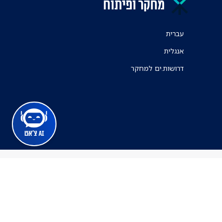
מחקר ופיתוח
עברית
אנגלית
דרושות.ים למחקר
AI צ'אט
מרכז הרפואי ת"א
ינה זמינה