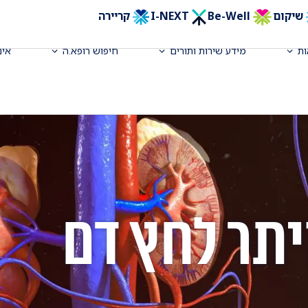
שיקום
Be-Well
I-NEXT
קריירה
ת
מידע שירות ותורים
חיפוש רופא.ה
אינ
יתר לחץ דם