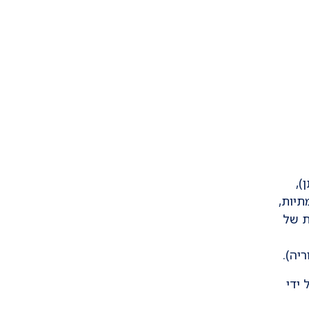
),
תיות,
ת של
יה).
 ידי