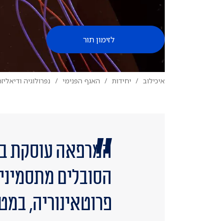
לזימון תור
איכילוב
יחידות
האגף הפנימי
נפרולוגיה ודיאלי
המרפאה עוסקת באב
הסובלים מתסמינים 
פרוטאינוריה, במט