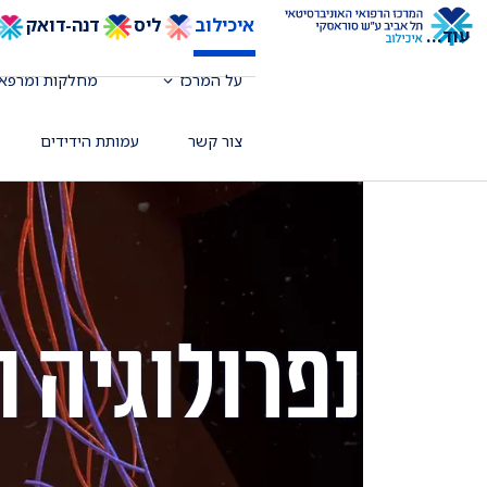
איכילוב
ליס
דנה-דואק
עוד
...
על המרכז
מחלקות ומרפאו
צור קשר
עמותת הידידים
נפרולוגיה ו