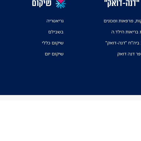
"דנה-דואק"
שיקום
ת, מרפאות ומכונים
גריאטריה
 בריאות הילד.ה
בשבילם
 ביה"ח "דנה-דואק"
שיקום כללי
פר דנה דואק
שיקום יום
ניווט בקמפוס ה
אפליקצית הניווט א
מכרזים
Ⓒ כל הזכויות שמורות לאיכילוב
תו תקן איכות ובטיחות