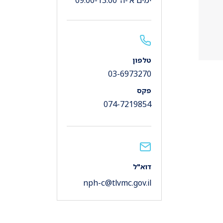
ימים א'-ה' 09:00-13:00
טלפון
03-6973270
פקס
074-7219854
דוא"ל
nph-c@tlvmc.gov.il