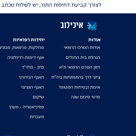
לצורך קביעת דחיפות התור, יש לשלוח מכתב ה
איכילוב
אודות
יחידות רפואיות
אודות המרכז הרפואי
מחלקות, מרפאות, מכונים
הנהלת בית החולים
אגף דימות-רדיולוגיה
חזון המרכז הרפואי ת"א
מיון - מלר"ד
ציוני דרך בהתפתחות ביה"ח
האגף הכירורגי
איכות ובטיחות המטופל
האגף הפנימי
סרטי סיכום שנה
שיקום
פסיכיאטריה - מערך
מעבדות