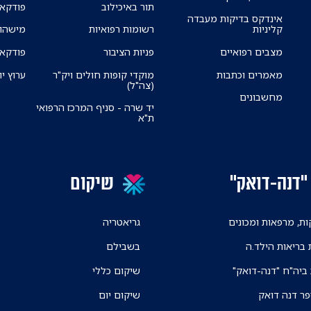
תור באיכילוב
פודקאס
אינדקס בדיקות מעבדה
קליניות
רשומות רפואיות
מישהו 
מצבים רפואיים
פניות הציבור
פודקאס
מאמרים וכתבות
מוקדי קופות חולים ויק"ר
ערוץ יו
(צה"ל)
מחשבונים
יד שרה - סניף המרכז הרפואי
ת"א
"דנה-דואק"
שיקום
ת, מרפאות ומכונים
גריאטריה
 בריאות הילד.ה
בשבילם
 ביה"ח "דנה-דואק"
שיקום כללי
פר דנה דואק
שיקום יום