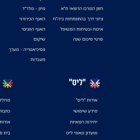
חזון המרכז הרפואי ת"א
מיון - מלר"ד
ציוני דרך בהתפתחות ביה"ח
האגף הכירורגי
איכות ובטיחות המטופל
האגף הפנימי
סרטי סיכום שנה
שיקום
פסיכיאטריה - מערך
מעבדות
"ליס"
אודות "ליס"
מחלקו
מידע שימושי
כתבות
יחידות רפואיות
אודות
מועדון מאמי ליס
בית ס