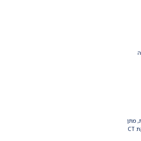
ה
, מתן
טיפולים ביולוגיים שונים בחולים עם מחלות מע' דלקתיות לפי המלצת רופא גסטרו , מתן נוזלים כהכנה לבדיקת CT