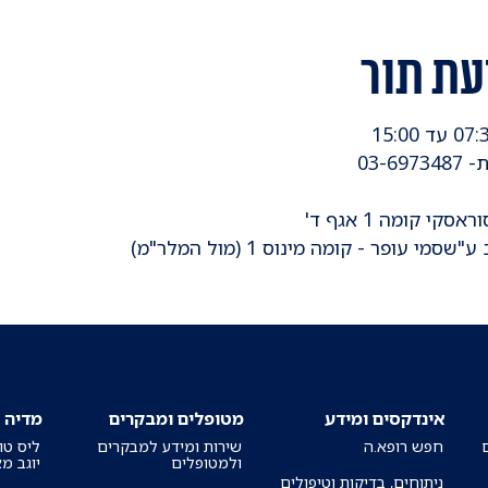
עת תור
 קומה 1 אגף ד'
ופר - קומה מינוס 1 (מול המלר"מ)
אינדקסים ומידע
מטופלים ומבקרים
מדיה
חפש רופא.ה
שירות ומידע למבקרים
ליס טו
ולמטופלים
יוגב מ
ניתוחים, בדיקות וטיפולים