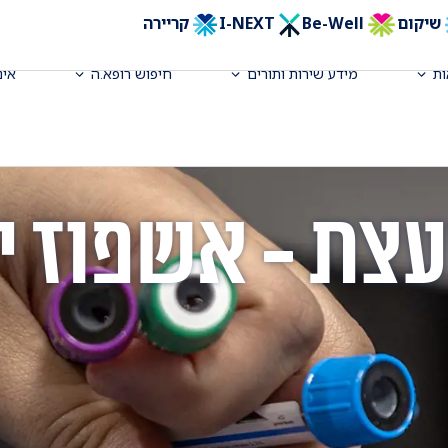
שיקום
Be-Well
I-NEXT
קריירה
ת
מידע שירות ותורים
חיפוש רופא.ה
אינ
עצת - אשפוז י