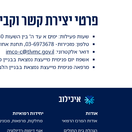
פרטי יצירת קשר וקבי
שעות פעילות: ימים א עד ה' בין השעות 07:30 עד 15:00
טלפון: מזכירות- 03-6973678, תחנת אחות- 03-6973487
דואר אלקטרוני:
imco-c@tlvmc.gov.il
אשפוז יום פנימית מייעצת נמצאת בבניין סוראסקי
מרפאה פנימית מייעצת נמצאת בבניין הלב ע"שסמי ע
איכילוב
אודות
יחידות רפואיות
אודות המרכז הרפואי
מחלקות, מרפאות, מכונים
הנהלת בית החולים
אגף דימות-רדיולוגיה