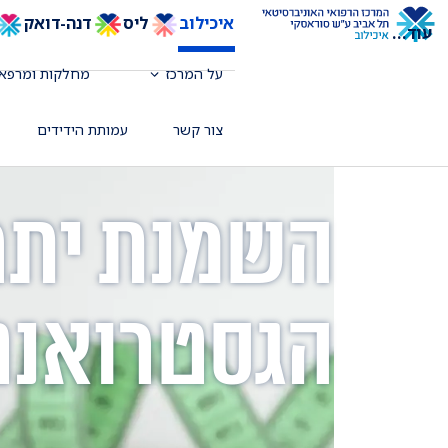
איכילוב
ליס
דנה-דואק
עוד
...
על המרכז
מחלקות ומרפאו
צור קשר
עמותת הידידים
השמנת יתר 
הגסטרואנטר