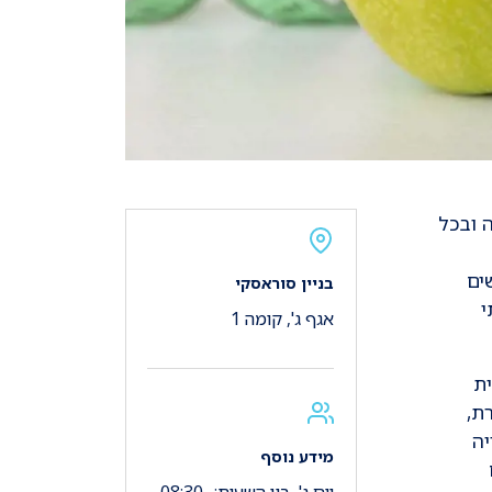
לוסייה ובכל
ים
בניין סוראסקי
י
אגף ג', קומה 1
ית
ת,
יה
מידע נוסף