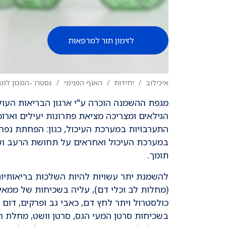
לזימון תור למרפאות
איכילוב
יחידות
האגף הפנימי
גסטרו -המכון למח
הגילאים ומצריכה מציאת פתרונות יעילים וארוכי
התערבויות במערכת העיכול, כגון: הפחתת נפח ה
במערכת העיכול ואחראים על תחושת הרעב ושובע
תומך.
להשמנת יתר עשויות להיות השלכות בריאותיות
(מחלות לב וכלי דם), עליה בשכיחות של ממאיר
כולסטרול ויתר לחץ דם, כאבי גב ופרקים, דום
בשכיחות סרטן המעי הגס, סרטן וושט, מחלת הח