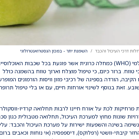
לות דרכי העיכול והכבד
השמנת יתר - במכון הגסטרואנטרולוגי
מגפת ההשמנה הוכרה ע"י ארגון הבריאות העולמי (WHO) כמחלה כרונית אשר פוגעת בכל שכבות האוכ
 טווח. ברור כיום, כי טיפול מוצלח וארוך טווח בהשמנה כולל
קיבה, הורדה בספיגה של רכיבי מזון וויסות הורמונים המופרש
. זאת בנוסף לשינוי אורחות חיים, עם או בלי טיפול תרופת
 מרחיקות לכת על אורח חיינו לרבות תחלואה קרדיו-ווסקולר
ויות שונות מחוץ למערכת העיכול, תחלואה מטבולית כגון סכר
 נשימה בשינה והשפעות ישירות על מערכת העיכול והכבד: עלי
זר קיבתי-וושטי (רפלוקס), דיספפסיה (אי נוחות וכאבים ברום