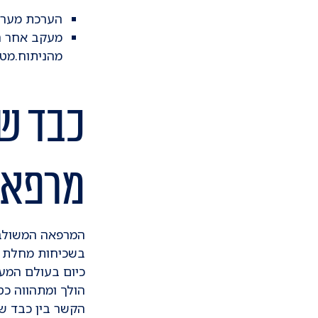
הערכת מערכת
מעקב אחר המ
מהניתוח.מטו
כבד שו
מרפאה
​המרפאה המשולבת
בשכיחות מחלת ה
​כיום בעולם המע
הולך ומתהווה כ
הקשר בין כבד שו