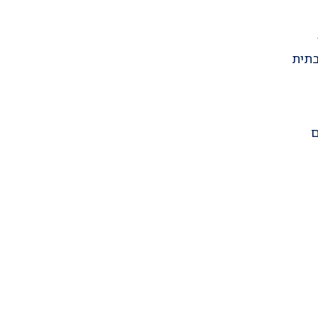
בתית
ם