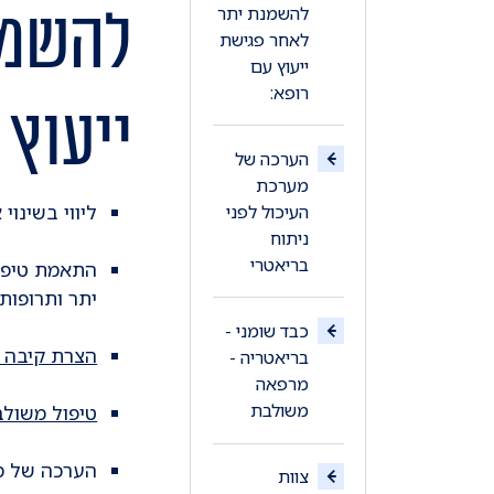
להשמנ
להשמנת יתר
לאחר פגישת
ייעוץ עם
רופא:
ייעוץ 
הערכה של
מערכת
ליווי בשינוי
העיכול לפני
ניתוח
בריאטרי
התאמת טיפול
יתר ותרופות 
כבד שומני -
הצרת קיבה אנדוסקופית 
בריאטריה -
מרפאה
משולבת
טיפול משולב
הערכה של מע
צוות