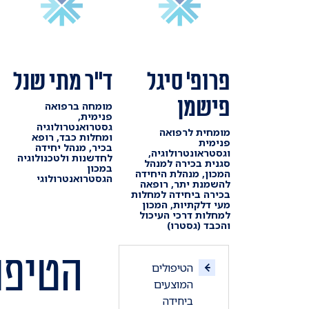
פרופ' סיגל
ד"ר מתי שנל
פישמן
מומחה ברפואה
פנימית,
גסטרואנטרולוגיה
מומחית לרפואה
ומחלות כבד, רופא
פנימית
בכיר, מנהל יחידה
וגסטראונטרולוגיה,
לחדשנות ולטכנולוגיה
סגנית בכירה למנהל
במכון
המכון, מנהלת היחידה
הגסטרואנטרולוגי
להשמנת יתר, רופאה
בכירה ביחידה למחלות
מעי דלקתיות, המכון
למחלות דרכי העיכול
והכבד (גסטרו)
הטיפו
הטיפולים
המוצעים
ביחידה