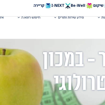
שיקום
Be-Well
I-NEXT
קריירה
ת
מידע שירות ותורים
חיפוש רופא.ה
אינ
- במכון
ולוגי