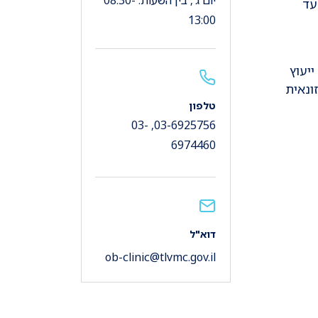
יום ג', בין השעות: 08:30-
עד
13:00
יעוץ
ונאית
טלפון
03-6925756, 03-
6974460
דוא"ל
ob-clinic@tlvmc.gov.il