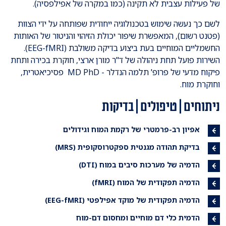
של פעילות עצבית לא תקינה (כמו במקרה של אפילפסיה).
לשם כך נעשה שימוש בטכנולוגיה ייחודית שפותחה על ידי הצוות
(פטנט רשום), המאפשרת שיפור יכולת הזיהוי והניטור של האותות
החשמליים המוחיים בעת ביצוע בדיקה משולבת (EEG-fMRI).
השירות פועל תחת ניהולה של ד"ר מורן ארצי, חוקרת בכירה ותחת
פיקוח מדעי של פרופ' תלמה הנדלר - MD PhD פסיכיאטרית,
וחוקרת מוח.
ניתוחים | טיפולים | בדיקות
אפיון רב-פרמטרי של רקמת המוח וגידולים
בדיקת תהודה מגנטית ספקטרוסקופית (MRS)
הדמיה של מערכות סיבים במוח (DTI)
הדמיה תפקודית של המוח (fMRI)
הדמיה תפקודית של מוקד אפילפטי (EEG-fMRI)
הדמית כלי דם מוחיים ומחסום דם-מוח