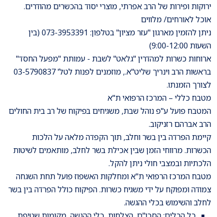
ירוקות ופירות של הרב אפרתי, מוצרי יסוד בהכשרים מהודרים.
אוכל לאורחים/ מלווים
ניתן להזמין מארגון "עזר מציון" בטלפון: 073-3953391 (בין
השעות 9:00-12:00)
ארוחות כשרות למהדרין "גלאט" לשבת - עמותת "מפעל החסד"
בראשות הרב וינריך שליט"א., מוזמנים לפנות לטל' 03-5790837
לצורך הזמנתו.
מטבח כללי – המרכז הרפואי ת"א
המטבח פועל ע''פ נוהל שבת, משגיחים בפיקוח של רב בית החולים
הרב אברהם רזניקוב.
קיימת הפרדה בין בשר וחלב, תוך הקפדה מלאה על הלכות
הכשרות. מרווחי הזמן שבין אכילת בשר לחלב, מותאמים לשיטות
הלכתיות ובמצבי חולי ניתן להקל.
מטבח המרכז הרפואי ת"א ומחלקות האשפוז פועל תחת השגחה
צמודה ומפוקח על ידי משגיח כשרות. הפיקוח כולל הפרדה בין בשר
לחלב והשימוש בכלי ההגשה.
כל הכלים: הסכו"ם, הצלחות, כלי ההגשה, מקומות שטיפת