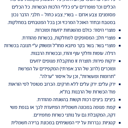
הכלים וכו' מופרדים ע"פ כללי הלכות הכשרות. כל הכלים
מסומנים: צבע אדום – בשרי; צבע כחול – חלבי. הדבר נכון
במטבח ובחדר האוכל המרכזי וכן בכל המטבחים במחלקות.
מוצרי היסוד: כולם מהשגחות ידועות ומוכרות.
מוצרי חלב: המסופקים למחלקות, בכשרות מהודרת.
מוצרי בשר: בשר בקר מיובא מחו"ל ומשווק ע"י תנובה בכשרות
רגילה. עופות וחלקי עוף והודו, ובכשרות הרבנות.
ירקות פירות: תוצרת זו מתקבלת מגופים ידועים
ומוכרים (לרוב של הרב אפרתי) המקפידים על הפרשת
"תרומות ומעשרות", וכן על איסור "ערלה".
ירק עלים: ירק עלים ללא חרקים. הכרוב מטופל לפי הוראות
מח' הכשרות של הרבנות בת"א.
ביצים: ביצים רכות וקשות בהשגחה מהודרת.
קמח: מנופה במכונה חשמלית המיועדת לכך או בנפת משי
דקה, המקובלת גם על נותני כשרות מחמירים.
קטניות: נבררות על ידי המשגיחים במכונת ברירה חשמלית