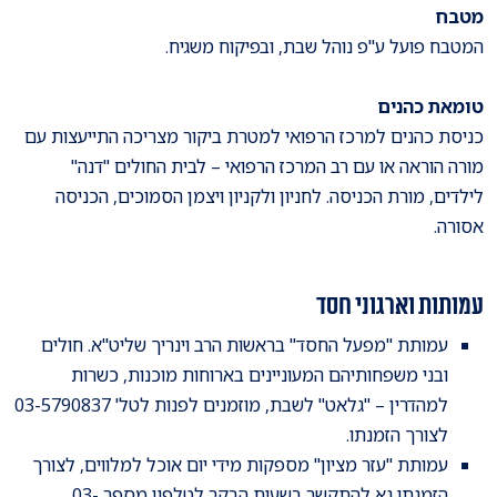
מטבח
המטבח פועל ע''פ נוהל שבת, ובפיקוח משגיח.
טומאת כהנים
כניסת כהנים למרכז הרפואי למטרת ביקור מצריכה התייעצות עם
מורה הוראה או עם רב המרכז הרפואי – לבית החולים "דנה"
לילדים, מורת הכניסה. לחניון ולקניון ויצמן הסמוכים, הכניסה
אסורה.
עמותות וארגוני חסד
עמותת "מפעל החסד" בראשות הרב וינריך שליט"א. חולים
ובני משפחותיהם המעוניינים בארוחות מוכנות, כשרות
למהדרין – "גלאט" לשבת, מוזמנים לפנות לטל' 03-5790837
לצורך הזמנתו.
עמותת "עזר מציון" מספקות מידי יום אוכל למלווים, לצורך
הזמנתו נא להתקשר בשעות הבקר לטלפון מספר 03-