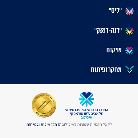
"ליס"
"דנה-דואק"
שיקום
מחקר ופיתוח
Ⓒ כל הזכויות שמורות לאיכילוב
תו תקן איכות ובטיחות