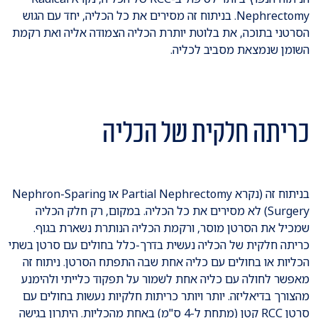
Nephrectomy. בניתוח זה מסירים את כל הכליה, יחד עם הגוש
הסרטני בתוכה, את בלוטת יותרת הכליה הצמודה אליה ואת רקמת
השומן שנמצאת מסביב לכליה.
כריתה חלקית של הכליה
בניתוח זה (נקרא Partial Nephrectomy או Nephron-Sparing
Surgery) לא מסירים את כל הכליה. במקום, רק חלק הכליה
שמכיל את הסרטן מוסר, ורקמת הכליה הנותרת נשארת בגוף.
כריתה חלקית של הכליה נעשית בדרך-כלל בחולים עם סרטן בשתי
הכליות או בחולים עם כליה אחת שבה התפתח הסרטן. ניתוח זה
מאפשר לחולה עם כליה אחת לשמור על תפקוד כלייתי ולהימנע
מהצורך בדיאליזה. יותר ויותר כריתות חלקיות נעשות בחולים עם
סרטן RCC קטן (מתחת ל-4 ס"מ) באחת מהכליות. היתרון בגישה