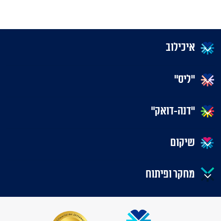
איכילוב
"ליס"
"דנה-דואק"
שיקום
מחקר ופיתוח