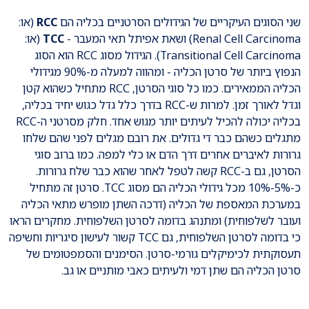
שני הסוגים העיקריים של הגידולים הסרטניים בכליה הם
RCC
(או:
Renal Cell Carcinoma) ושאת אפיתל תאי המעבר -
TCC
(או:
Transitional Cell Carcinoma). הגידול מסוג RCC הוא הסוג
הנפוץ ביותר של סרטן הכליה - ומהווה למעלה מ-90% מגידולי
הכליה הממאירים. כמו כל סוגי הסרטן, RCC מתחיל כשהוא קטן
וגדל לאורך זמן. למרות ש-RCC בדרך כלל גדל כגוש יחיד בכליה,
בכליה יכולה להכיל לעיתים יותר מגוש אחד. חלק מסרטני ה-RCC
מתגלים כשהם כבר די גדולים. את רובם מגלים לפני שהם שלחו
גרורות לאיברים אחרים דרך הדם או כלי למפה. כמו ברוב סוגי
הסרטן, גם ב-RCC קשה לטפל לאחר שהוא כבר שלח גרורות.
כ-5%-10% מכל גידולי הכליה הם מסוג TCC. סרטן זה מתחיל
במערכת המאספת של הכליה (דרכה השתן מופרש מתאי הכליה
ועובר לשלפוחית) ומתנהג בדומה לסרטן השלפוחית. מחקרים הראו
כי בדומה לסרטן השלפוחית, גם TCC קשור לעישון סיגריות וחשיפה
תעסוקתית לכימיקלים גורמי-סרטן. הסימנים והסמפטומים של
סרטן הכליה הם שתן דמי ולעיתים כאבי מותניים או גב.