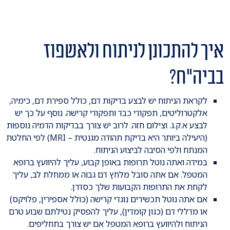
איך להתכונן לניתוח ולאשפוז
בביה"ח?
לקראת הניתוח יש לבצע בדיקות דם, כולל ספירת דם, כימיה,
אלקטרוליטים, תפקודי כבד ותפקודי קרישה. נוסף על כך יש
לבצע א.ק.ג. וצילום חזה. לרוב יש צורך בבדיקות הדמיה נוספות
(היעילה ביותר היא בדיקת תהודה מגנטית – MRI) לפי החלטת
המנתח ולפי הסיבה לביצוע הניתוח.
במידה ואתה נוטל תרופות באופן קבוע, עליך להיוועץ ברופא
המטפל. אם אתה סובל מלחץ דם גבוה או ממחלת לב, עליך
לקחת את התרופות הקבועות שלך כסדרן.
אם אתה נוטל תכשירים נוגדי קרישה (כולל אספירין, פלויקס)
או מדללי דם (כגון קומדין), עליך להפסיק נטילתם שבוע טרם
הניתוח ולהיוועץ ברופא המטפל אם יש צורך בתחליפים.