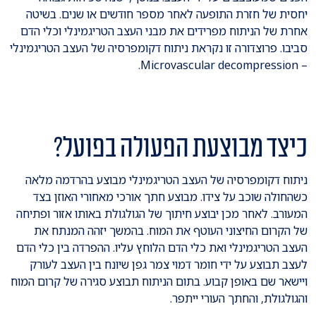
יחסית של חזרת התופעה לאחר מספר חודשים או שנים. בשיטה
אחרת של הניתוח מפרידים את מבני העצב הטריגמינלי וכלי הדם
סביבו. פרוצדורה זו נקראת ניתוח דקומפרסיה של העצב הטריגמינלי
– Microvascular decompression.
כיצד מבוצעת הפעולה בפועל?
ניתוח דקומפרסיה של העצב הטריגמינלי מבוצע בהרדמה מלאה
כשהחולה שוכב על צידו. מבוצע חתך אורכי מאחורי האוזן בצד
המעורב. לאחר מכן יבוצע חיתוך של הגולגולת באותו אזור ופתיחה
של הקרום החיצוני העוטף את המוח. בהמשך יזהה המנתח את
העצב הטריגמינלי ואת כלי הדם הלוחץ עליו. ההפרדה בין כלי הדם
לעצב תבוצע על ידי חומר דמוי צמר גפן שיונח בין העצב לעורק
ויישאר שם באופן קבוע. בתום הניתוח תבוצע סגירה של קרום המוח
והגולגולת, והחתך העורי ייתפר.