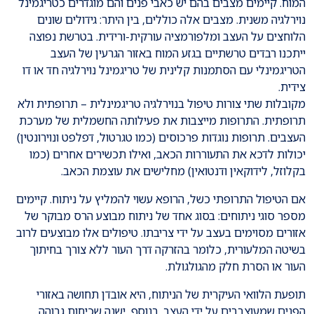
המוח. קיימים מצבים בהם יש כאבי פנים והם מוגדרים כטריגמינל
נוירלגיה משנית. מצבים אלה כוללים, בין היתר: גידולים שונים
הלוחצים על העצב ומלפורמציה עורקית-ורידית. בטרשת נפוצה
ייתכנו רבדים טרשתיים בגזע המוח באזור הגרעין של העצב
הטריגמינלי עם הסתמנות קלינית של טריגמינל נוירלגיה חד או דו
צידית.
מקובלות שתי צורות טיפול בנוירלגיה טריגמינלית – תרופתית ולא
תרופתית. התרופות מייצבות את פעילותה החשמלית של מערכת
העצבים. תרופות נוגדות פרכוסים (כמו טגרטול, דפלפט ונוירונטין)
יכולות לדכא את התעוררות הכאב, ואילו תכשירים אחרים (כמו
בקלוזל, לידוקאין ודנטואין) מחלישים את עוצמת הכאב.
אם הטיפול התרופתי כשל, הרופא עשוי להמליץ על ניתוח. קיימים
מספר סוגי ניתוחים: בסוג אחד של ניתוח מבוצע הרס מבוקר של
אזורים מסוימים בעצב על ידי צריבתו. טיפולים אלו מבוצעים לרוב
בשיטה המלעורית, כלומר בהזרקה דרך העור ללא צורך בחיתוך
העור או הסרת חלק מהגולגולת.
תופעת הלוואי העיקרית של הניתוח, היא אובדן תחושה באזורי
הפנים שמעוצבבים על ידי העצב. בנוסף, ישנה שכיחות גבוהה