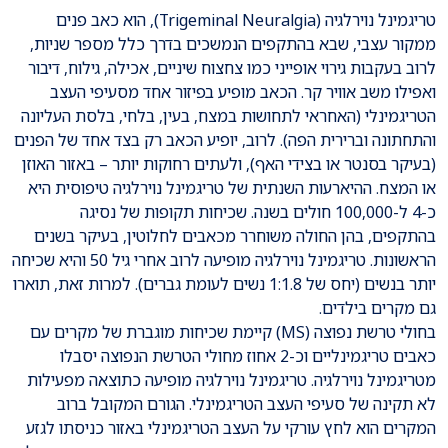
טריגמינל נוירלגיה (Trigeminal Neuralgia), הוא כאב פנים
ממקור עצבי, שבא בהתקפים הנמשכים בדרך כלל מספר שניות,
לרוב בעקבות גירוי אופייני כמו צחצוח שיניים, אכילה, גילוח, דיבור
ואפילו משב אוויר קר. הכאב מופיע בפיזור אחד מסעיפי העצב
הטריגמינלי (האחראי לתחושות במצח, בעין, בלחי, בלסת העליונה
והתחתונה וברירית הפה). לרוב, יופיע הכאב רק בצד אחד של הפנים
(בעיקר בסנטר או בצידי האף), ולעתים רחוקות יותר – באזור האוזן
או המצח. ההיארעות השנתית של טריגמינל נוירלגיה טיפוסית היא
כ-4 ל-100,000 חולים בשנה. שכיחות תקופות של נסיגה
בהתקפים, בהן החולה משוחרר מכאבים לחלוטין, בעיקר בשנים
הראשונות. טריגמינל נוירלגיה מופיעה לרוב אחרי גיל 50 והיא שכיחה
יותר בנשים (יחס של 1:1.8 נשים לעומת גברים). למרות זאת, תוארו
גם מקרים בילדים.
בחולי טרשת נפוצה (MS) קיימת שכיחות מוגברת של מקרים עם
כאבים טריגמינליים וכ-2 אחוז מחולי הטרשת הנפוצה יסבלו
מטריגמינל נוירלגיה. טריגמינל נוירלגיה מופיעה כתוצאה מפעילות
לא תקינה של סעיפי העצב הטריגמינלי. הגורם המקובל ברוב
המקרים הוא לחץ עורקי על העצב הטריגמינלי באזור כניסתו לגזע