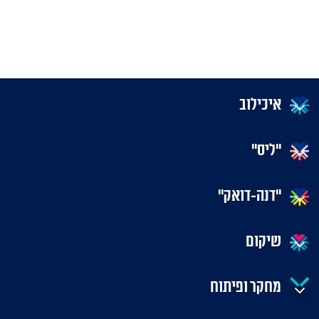
איכילוב
"ליס"
"דנה-דואק"
שיקום
מחקר ופיתוח