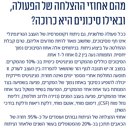
מהם אחוזי ההצלחה של הפעולה,
ובאילו סיכונים היא כרוכה?
ככל פעולה פולשנית, גם ניתוח דקומפרסיה של העצב הטריגמינלי
אינו חף מסיבוכים, שחשוב מאוד להיות מודעים אליהם, טרם קבלת
ההחלטה על ביצוע ניתוח. בניתוחים אלה אחוז הסיבוכים נמוך
יחסית. התמותה נעה בין 0.2 אחוז ל-1 אחוז.
הסיבוכים כוללים מהמקרים מנינגיטיס כימית בכ-10% מהמקרים.
במצב זה יש תגובה לגוף הזר שהושאר להפרדה בין העצב לעורק. זו
תופעה החולפת אחרי מספר ימים ואינה חוזרת. מנינגיטיס חיידקית
יכולה להופיע כסיבוך באחוז נמוך של המקרים, פגיעה בשמיעה בצד
המנותח בעד אחוז אחד מהמקרים, הפרעות בשיווי משקל בעד אחוז
אחד מהמקרים, פגיעה בעצב הפנים (נדירה ולרוב חולפת), דליפת
נוזל מוח (CSF), דימום מוחי, אוטם מוחי, דלקת ריאות ודלקת בדרכי
השתן.
אחוזי ההצלחה של הניתוח גבוהים ועומדים על כ-95%. חזרה של
הכאבים תתכן בכ-20% מהמטופלים בעשר השנים שלאחר הניתוח.