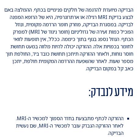
הבדיקה מיועדת להדגמה של חלקים פנימיים בכתף. ההמלצה באם
לבצע בדיקת MRI רגילה או ארתרוגרפיה, היא של הרופא המפנה
לבדיקה. במסגרת הבדיקה, מוזרק חומר הרדמה מקומית, ונוזל
המכיל כמות זעירה של גדוליניום (חומר ניגוד של MRI) למפרק
הכתף. הנוזל נספג בגוף בתוך כיממה. ככלל, אין תופעות לוואי
לחומר בכמויות אלה. ההזרקה יכולה להיות מלווה במעט תחושת
חוסר נוחות, ולאחר ההזרקה תיתכן תחושת כובד ביד, החולפת תוך
מספר שעות. לאחר שהשפעת ההרדמה המקומית חולפת, יתכן
כאב קל במקום הבדיקה.
מידע לנבדק:
ההזרקה לכתף מתבצעת בחדר הסמוך למכשיר ה-MRI.
לאחר ההזרקה הנבדק עובר למכשיר ה-MRI, שם נעשית
הבדיקה.