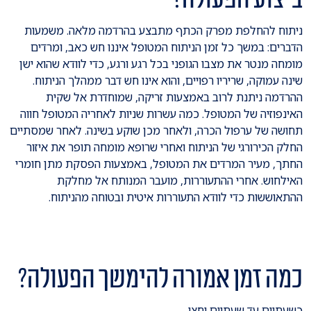
ניתוח להחלפת מפרק הכתף מתבצע בהרדמה מלאה. משמעות
הדברים: במשך כל זמן הניתוח המטופל איננו חש כאב, ומרדים
מומחה מנטר את מצבו הגופני בכל רגע ורגע, כדי לוודא שהוא ישן
שינה עמוקה, שריריו רפויים, והוא אינו חש דבר ממהלך הניתוח.
ההרדמה ניתנת לרוב באמצעות זריקה, שמוחדרת אל שקית
האינפוזיה של המטופל. כמה עשרות שניות לאחריה המטופל חווה
תחושה של ערפול הכרה, ולאחר מכן שוקע בשינה. לאחר שמסתיים
החלק הכירורגי של הניתוח ואחרי שרופא מומחה תופר את איזור
החתך, מעיר המרדים את המטופל, באמצעות הפסקת מתן חומרי
האילחוש. אחרי ההתעוררות, מועבר המנותח אל מחלקת
ההתאוששות כדי לוודא התעוררות איטית ובטוחה מהניתוח.
כמה זמן אמורה להימשך הפעולה?
כשעתיים עד שעתיים וחצי