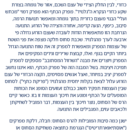
כדורי, לבין החלק הצידי של עצם השכם, אזור של גומחה בצורת
שקע כדורי הנקרא ה"גלנויד". מפרק הכתף הוא מפרק דמוי "מכתש
ועלי" הבנוי מעצם כדורית בתוך גומחה ומאפשר תנועות הרמה,
סיבוב, כיפוף, הנעה קדימה, אחורה והצידה של הזרוע. התנועה
הנרחבת הזו מתאפשרת הודות לעובדה שעצם הזרוע גדולה פי
ארבעה לערך מהגלנויד. שכבת סחוס חלקה מצפה את פני השטח
של עצמות המפרק ומאפשרת למפרק זה את טווח התנועה הגדול
ביותר הקיים בגוף. ואלו, קבוצת שרירים וגידים המקיפים את
המפרק ויוצרים את מבנה "השרוול המסתובב" מספקים למפרק
תמיכה ויציבות. בשל המבנה הזה של מפרק הכתף, הוא איננו נחשב
למפרק יציב במיוחד, ואצל אנשים מסוימים, הקצה הכדורי של עצם
הזרוע עלול לצאת בקלות יחסית מהגלנויד ("פריקת כתף"). לסחוס
שבין העצמות תפקיד חשוב כבולם זעזועים הסופג את הכוחות
המופעלים על הכתף ומונע את חיכוך העצמות זו בזו. כאשר קיים
הרס של הסחוס, נוצר חיכוך בין העצמות, דבר המוביל לשחיקתן
ולכאבים עזים, המגבילים את התנועה.
ישנן כמה סיבות המובילות להרס הסחוס: חבלה, דלקת מפרקים
("אוסתיאוארתריטיס") הנגרמת כתוצאה משחיקת הסחוס או