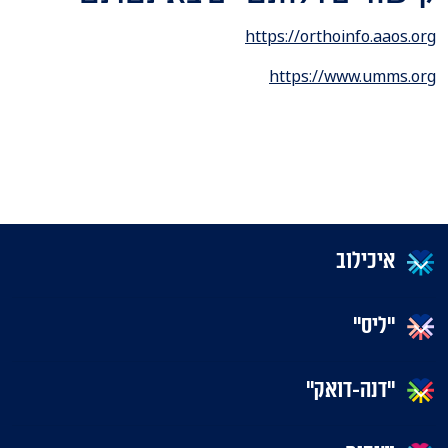
https://orthoinfo.aaos.org
https://www.umms.org
איכילוב
"ליס"
"דנה-דואק"