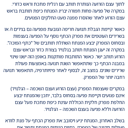
לתוך עצם הזרועה הנותרת תותב עם רגלית מתכת וראש כדורי.
במקרה של פגיעה פחות חמורה יבריג המנתח כיפת תותבת בראש
עצם הזרוע לאחר שהוסרו ממנה מעט החלקים הפגועים.
כאשר קיימת הגבלת תנועה חריפה הנובעת מפגיעה גם בגידים ו/ או
בשרירים העוטפים את מפרק הכתף נוסף על הפגיעה בעצמות
ובסחוס המפרק יבצע המנתח השתלת תותבים של "כתף הפוכה".
במקרה זה יעגן המנתח תותב בגלנויד בצורת כדור ובראש עצם
הזרוע תותב ישר. כאשר התותבות מותקנות באופן הזה ישנו שינוי
במבנה הכתף כך שתתאפשר השגת תנועה באמצעות פעולת
שרירים שונים. במצב זה, לבסוף לאחר פיזיותרפיה, תתאפשר תנועה
רחבה יותר של המפרק.
במקרים שעצמות המפרק (עצם הזרוע ועצם השכמה – הגלנויד)
אינם פגועים וקיימת פגיעה בסחוס בלבד, יתכן שהמנתח יבצע
החלפת מפרק חלקית הכוללת עגינת כיפת מתכת מעל עצם
הזרועה וללא פגיעה בעצם השכמה – הגלנויד.
בשלב האחרון, המנתח יניע ויסובב את מפרק הכתף על מנת לוודא
פעילות תקינה של המפרק. בסיום הניתוח המנתח יתפור את