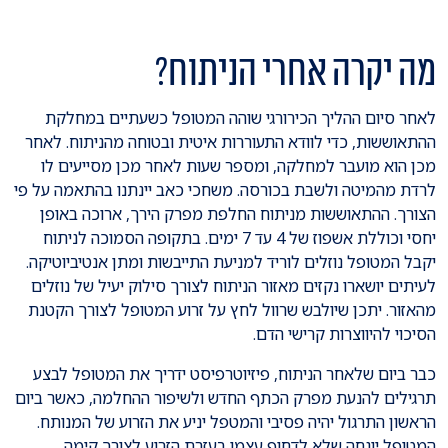
מה יקרה אחרי הניתוח?
לאחר סיום ההליך הכירורגי שוהה המטופל כשעתיים במחלקת
ההתאוששות, כדי לוודא התעוררות איטית ובטוחה מהניתוח. לאחר
מכן הוא מועבר למחלקה, ומספר שעות לאחר מכן מסייעים לו
לרדת מהמיטה ולשבת בכורסה. משחכי כאב יינתנו בהתאמה על פי
הצורך. ההתאוששות מניתוח החלפת מפרק הירך, ארוכה באופן
יחסי וכוללת אשפוז של 4 עד 7 ימים. בתקופה הסמוכה לניתוח
יקבל המטופל נוזלים לוריד למניעת התייבשות ומתן אנטיביוטיקה.
לעיתים יושארו נקזים מאזור הניתוח לצורך סילוק יעיל של נוזלים
מהאזור. יתכן שיולבש שרוול לחץ על זרוע המטופל לצורך הקטנת
הסיכוי להיווצרות קרישי הדם.
כבר ביום שלאחר הניתוח, פיזיוטרפיסט ידריך את המטופל לבצע
תרגילים להנעת מפרק הכתף החדש ולשיפור ההחלמה, כאשר ביום
הראשון התרגול יהיה פסיבי והמטפל יניע את הזרוע של המנותח.
המטופל יונחה שלא לדחוף עצמו בעזרת הזרוע לצורך קימה