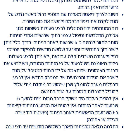
המנותח ילמד להשתמש במתקן גלגלת על מנת להזיז את
זרועו ולהתאמן בביתו.
חשוב לצרוך דיאטה מאוזנת עם תוספי ברזל כאשר נדרש על
מנת לקדם את ריפוי הרקמה ולהשיב את כוח השריר.
רוב המנותחים יהיו מסוגלים לבצע פעולות פשוטות כגון
אכילה, התלבשות וטיפול עצמי בתוך שבועיים אחרי הניתוח.
מותר לחזור לנהיגה כ-6 שבועות לאחר הניתוח. בדרך כלל ניתן
לשוב תוך כחודשיים וחצי עד שלושה חודשים לתפקוד יומיומי
רגיל ולעבודה משרדית קלה. עם זאת, לא ניתן לבצע פעילות
פיזית מאומצת ויש לפעול על פי הנחיות המנתח, ויש לבצע את
תכנית האימונים שהותאמה על ידי הצוות המטפל על מנת
לשפר את הנידות והביצועים של המפרק החדש. אין לבצע
תרגילים מעבר למומלץ שכן שימוש רב מוקדם מידי עלול
להוביל להגבלות חמורות על טווח התנועה.
אין להרים בעזרת היד משקל הכבד מכוס מים למשך 6
שבועות לאחר הניתוח. אין להניח את הזרוע בתנוחות קיצונית
ב6 השבועות הראשונים לאחר הניתוח (פשיטת היד ישרה
הצידה או אחורה)
החלמה מלאה מהניתוח תארך כשלושה חודשיים עד חצי שנה