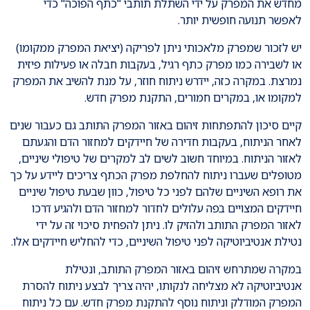
מחדש את המפרק על ידי השתלת תותבי "כתף הפוכה" כדי
לאפשר תנועה חופשית יותר.
יש לזכור שמפרק מלאכותי ניתן לפריקה (יציאת המפרק ממקומו)
או לשבירה כמו מפרק כתף רגיל, בעקבות חבלה או פעילות פיזית
נמרצת. במקרה כזה, יידרש ניתוח חוזר, על מנת להשיב את המפרק
למקומו או, במקרים חמורים, התקנת מפרק חדש.
קיים סיכון להתפתחות זיהום באזור המפרק התותב גם כעבור שנים
לאחר הניתוח, בעקבות חדירה של חיידקים למחזור הדם והגעתם
לאזור הניתוח. במיוחד חשוב לשים לב למקרים של טיפולי שיניים,
מטופלים שעברו ניתוח להחלפת מפרק הכתף צריכים ליידע על כך
את רופא השיניים שלהם לפני כל טיפול, כוון שבעת טיפול שיניים
חיידקים המצויים בפה עלולים לחדור למחזור הדם ולהגיע דרכו
לאזור המפרק התותב ולהזיק לו. ניתן להפחית סיכוי זה על ידי
נטילת אנטיביוטיקה לפני טיפול השיניים, כדי להחליש חיידקים אלו.
במקרה שמתרחש זיהום באזור המפרק התותב, ונטילת
אנטיביוטיקה לא מצליחה לנקותו, יהיה צריך לבצע ניתוח להסרת
המפרק המודלק וניתוח נוסף להתקנת מפרק חדש. עם כל ניתוח