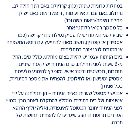
במחלות כרוניות שונות (כגון: קרדיולוג באם הינך חולה לב,
נוירולוג באם עברת אירוע מוחי, רופא ריאות באם יש לך
מחלת נשימה/ריאות קשה וכו').
כל מסמך רפואי רלוונטי אחר.
שבוע לפני הניתוח יש להפסיק נטילת נוגדי קרישה (כמו
אספירין או קומדין). חשוב מאוד להתייעץ עם רופא המשפחה
או המנתח לגבי צורך בתחליפים.
ביום הניתוח עצמו יש להיות בצום מוחלט, כולל מים, החל
מ-6 שעות לפני תחילתו. טרם הניתוח יש להסיר שיניים
תותבות, תכשיטים וביגוד אישי, ומומלץ להימנע מלעיסת
מסטיק ומעישון (או לחילופין, להפחית את מספר הסיגריות,
ככל שניתן).
אם יש למטופל שערות באזור הניתוח – הן תגולחנה על ידי
איש צוות של בית החולים. מומלץ להתקלח לאחר מכן. ממש
לפני הניתוח יחובר המטופל לאינפוזיה, ואליה יזליף הרופא
המרדים תרופת הרגעה, שיסייעו לו להפחית תחושות של
חרדה.