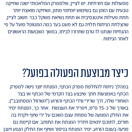
מפעולות עם חזרתיות. יש לציין, שלמפרק המלאכותי ישנה שחיקה
טבעית עם הזמן גם בשימוש יומיומי מתון, ושחיקה מואצת יותר
תחת פעילות אינטנסיבית או תחת נשיאת משקל כבד. חשוב לציין,
שהצלחת הניתוח תלויה גם לא מעט בעד כמה המטופל פועל על פי
ההנחיות שנתנו לו טרם שחרורו לביתו, במשך השבועות הראשונים
לאחר הניתוח.
כיצד מבוצעת הפעולה בפועל?
במהלך ניתוח להחלפת מפרק הכתף, המנתח יוצר גישה למפרק
הכתף באמצעות חתך שיבצע בצד הקדמי של הכתף או בצד
האחורי שלה, דרך שרירי וגידי הכתף והזרוע ("השרוול המסתובב"),
באורך של כ-15 ס"מ, ויפריד את העצמות . אחר כך, המנתח יסיר
את החלק הפגועה של גומחת עצם השכם על ידי שיוף ויקדח בה
חורים, לתוכם יתאים ויחדיר המנתח את התותב. אם קיימת גם
פגיעה בעצם הזרוע, יסיר המנתח בניסור ושיוף את החלק הנגוע ויעגן