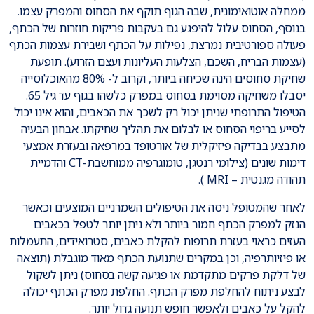
ממחלה אוטואימונית, שבה הגוף תוקף את הסחוס והמפרק עצמו.
בנוסף, הסחוס עלול להיפגע גם בעקבות פריקות חוזרות של הכתף,
פעולה ספורטיבית נמרצת, נפילות על הכתף ושבירת עצמות הכתף
(עצמות הבריח, השכם, הצלעות העליונות ועצם הזרוע). תופעת
שחיקת סחוסים הינה שכיחה ביותר, וקרוב ל- 80% מהאוכלוסייה
יסבלו משחיקה מסוימת בסחוס במפרק כלשהו בגוף עד גיל 65.
הטיפול התרופתי שניתן יכול רק לשכך את הכאבים, והוא אינו יכול
לסייע בריפוי הסחוס או לבלום את תהליך שחיקתו. אבחון הבעיה
מתבצע בבדיקה פיזיקלית של אורטופד במרפאה ובעזרת אמצעי
דימות שונים (צילומי רנטגן, טומוגרפיה ממוחשבת-CT והדמיית
תהודה מגנטית – MRI ).
לאחר שהמטופל ניסה את הטיפולים השמרניים המוצעים וכאשר
הנזק למפרק הכתף חמור ביותר ולא ניתן יותר לטפל בכאבים
העזים כראוי בעזרת תרופות להקלת כאבים, סטרואידים, התעמלות
או פיזיותרפיה, וכן במקרים שתנועת הכתף מאוד מוגבלת (תוצאה
של דלקת פרקים מתקדמת או פגיעה קשה בסחוס) ניתן לשקול
לבצע ניתוח להחלפת מפרק הכתף. החלפת מפרק הכתף יכולה
להקל על כאבים ולאפשר חופש תנועה גדול יותר.