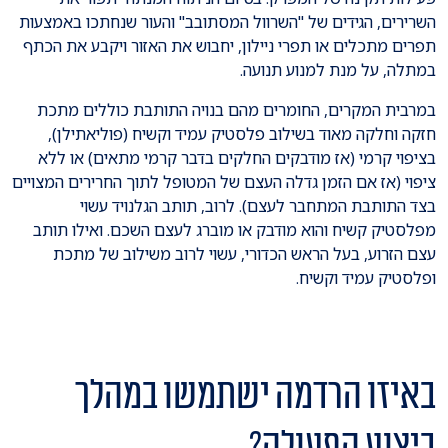
השרירים, הגידים של "השרוול המסתובב" והעור שנחתכו באמצעות
תפרים מתכלים או תפרי ניילון, יחבוש את האזור ויקבע את הכתף
במתלה, על מנת למנוע תנועה.
במרבית המקרים, החומרים מהם בנויה התותבת כוללים מתכת
חזקה וחלקה מאוד בשילוב פלסטיק עמיד וקשיח (פוליאתילן),
בציפוי קרמי (אז מודבקים החלקים בדבר קרמי מתאים) או ללא
ציפוי (אז אם הזמן גדלה העצם של המטופל לתוך החרירים המצויים
בצד התותבת המתחבר לעצם). לרוב, תותב הגלנויד עשוי
מפלסטיק קשיח והוא מודבק או מוברג לעצם השכם. ואילו תותב
עצם הזרוע, בעל הראש הכדורי, עשוי לרוב משילוב של מתכת
ופלסטיק עמיד וקשיח.
באיזו הרדמה ישתמשו במהלך
ביצוע הפעולה?