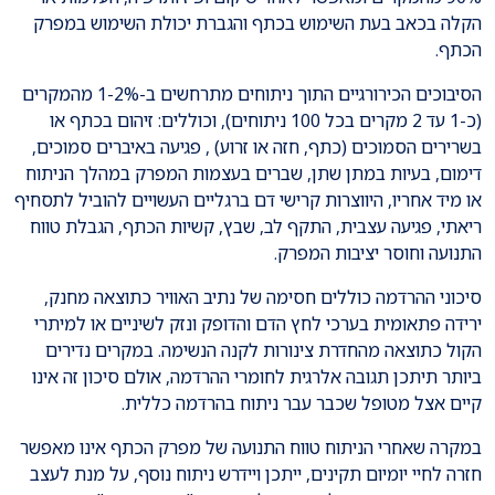
הקלה בכאב בעת השימוש בכתף והגברת יכולת השימוש במפרק
הכתף.
הסיבוכים הכירורגיים התוך ניתוחים מתרחשים ב-1-2% מהמקרים
(כ-1 עד 2 מקרים בכל 100 ניתוחים), וכוללים: זיהום בכתף או
בשרירים הסמוכים (כתף, חזה או זרוע) , פגיעה באיברים סמוכים,
דימום, בעיות במתן שתן, שברים בעצמות המפרק במהלך הניתוח
או מיד אחריו, היווצרות קרישי דם ברגליים העשויים להוביל לתסחיף
ריאתי, פגיעה עצבית, התקף לב, שבץ, קשיות הכתף, הגבלת טווח
התנועה וחוסר יציבות המפרק.
סיכוני ההרדמה כוללים חסימה של נתיב האוויר כתוצאה מחנק,
ירידה פתאומית בערכי לחץ הדם והדופק ונזק לשיניים או למיתרי
הקול כתוצאה מהחדרת צינורות לקנה הנשימה. במקרים נדירים
ביותר תיתכן תגובה אלרגית לחומרי ההרדמה, אולם סיכון זה אינו
קיים אצל מטופל שכבר עבר ניתוח בהרדמה כללית.
במקרה שאחרי הניתוח טווח התנועה של מפרק הכתף אינו מאפשר
חזרה לחיי יומיום תקינים, ייתכן ויידרש ניתוח נוסף, על מנת לעצב