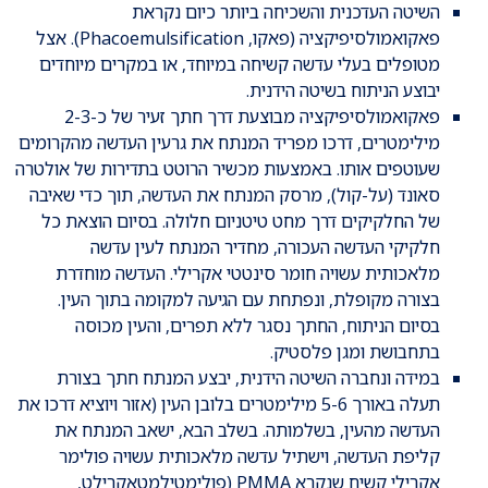
השיטה העדכנית והשכיחה ביותר כיום נקראת
פאקואמולסיפיקציה (פאקו, Phacoemulsification). אצל
מטופלים בעלי עדשה קשיחה במיוחד, או במקרים מיוחדים
יבוצע הניתוח בשיטה הידנית.
פאקואמולסיפיקציה מבוצעת דרך חתך זעיר של כ-2-3
מילימטרים, דרכו מפריד המנתח את גרעין העדשה מהקרומים
שעוטפים אותו. באמצעות מכשיר הרוטט בתדירות של אולטרה
סאונד (על-קול), מרסק המנתח את העדשה, תוך כדי שאיבה
של החלקיקים דרך מחט טיטניום חלולה. בסיום הוצאת כל
חלקיקי העדשה העכורה, מחדיר המנתח לעין עדשה
מלאכותית עשויה חומר סינטטי אקרילי. העדשה מוחדרת
בצורה מקופלת, ונפתחת עם הגיעה למקומה בתוך העין.
בסיום הניתוח, החתך נסגר ללא תפרים, והעין מכוסה
בתחבושת ומגן פלסטיק.
במידה ונחברה השיטה הידנית, יבצע המנתח חתך בצורת
תעלה באורך 5-6 מילימטרים בלובן העין (אזור ויוציא דרכו את
העדשה מהעין, בשלמותה. בשלב הבא, ישאב המנתח את
קליפת העדשה, וישתיל עדשה מלאכותית עשויה פולימר
אקרילי קשיח שנקרא PMMA (פולימטילמטאקרילט,