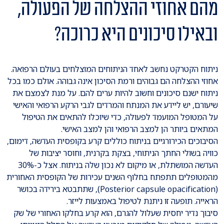
מהם אחוזי ההצלחה של הפעולה,
ובאילו סיכונים היא כרוכה?
ניתוח הקטרקט נחשב לאחד הניתוחים המוצלחים בעולם הרפואה.
אחוזי ההצלחה הם גבוהים ורמת הסיכון אינה גבוהה. אולם כמו בכל
ניתוח ישנם סיכונים וחשוב להיות ערים להם. על מנת לצמצם את
שיעורם, יש ליידע את המנתח והמרדים לגבי הרקע הרפואי והאישי
על המטופל המועמד לפעולה, כדי שיוכלו להתאים את הטיפול
המתאים ביותר הן למצב הרפואי והן למצב האישי.
הסיבוכים הכירורגיים בניתוח כוללים קרע בקופסית העדשה, דימום,
כוויה בשולי החתך הניתוחי, בצקת בקרנית, וחוסר יציבות של
העדשה המושתלת, או מיקום לא נכון שלה בניתוח. אצל כ-30%
מהמטופלים תתפתח בחלוף השנים עכירות של הקופסית האחורית
(Posterior capsule opacification), שתתבטא בירידה בכושר
הראייה. תופעה זו ניתנת לטיפול באמצעות לייזר.
סיבוך נדיר יחסית שעלול להגרם, הוא קרע בחלקו האחורי של שק