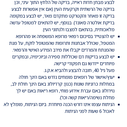
לבצע מבחן חדות ראייה, בדיקה של הלחץ התוך עיני, וכן
בדיקה של הרשתית וקרקעית העין (אם אין אפשרות לבצע
בדיקה זו מאחר והקטרקט מתקדם מאד, יש לבצע במקומה
בדיקת אולטרה סאונד). בנוסף, יש להתאים למטופל עדשה
מלאכותית, בהתאם למצבו ולנתוני העין.
יש להצטייד בסיכום רפואי מרופא המשפחה או מהרופא
המטפל, שכולל אבחנות ותרופות שהמטופל לוקח, על מנת
שהמנתח והמרדים יקבלו את מירב המידע האישי והרפואי.
יש לבצע בדיקות דם שכוללות ספירה וביוכימיה, ובמקרים
מיוחדים יידרשו גם תפקודי קרישה.
מעל גיל 40, חובה להבצע ולהביא א.ק.ג.
יעוץ/אישור של רופאים מומחים נדרש באם הינך חולה
במחלות כרוניות שונות (כגון: קרדיולוג באם הינך חולת לב,
נוירולוג באם עברת אירוע מוחי, רופא ריאות באם יש לך
מחלת נשימה/ריאות קשה וכו').
הניתוח עצמו אינו דורש הכנה מיוחדת. ביום הניתוח, מומלץ לא
לאכול 6 שעות לפני הניתוח.