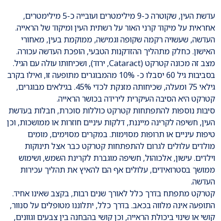
עדשת העין, שקוטרה כ-9 מילימטרים ועובייה כ-5 מילימטרים,
אחראית על מיקוד קרני האור על רשתית העין ומיקוד של הראייה.
העדשה, שעשויה רקמה שקופה וגמישה, ממוקמת בעין, מאחורי
האישון. כחלק מתהליך ההזדקנות הטבעי, הופכת העדשה עכורה.
מצב זה מכונה קטרקט (Cataract, ירוד), ושכיחותו עולה עם הגיל.
בסביבות גיל 60 יסבלו כ- 10% מהמבוגרים מתופעה זו, ואילו בקרב
גילאי 75 ומעלה, שכיחותה מזנקת לכדי 45%. בגילאים מבוגרים,
קטרקט היא הסיבה העיקרית לירידה בכושר הראייה.
סיבות נוספות להתפתחות קטרקט כוללות סוכרת, חבלות בעדשת
העין, חשיפה לקרינה מייננת, דלקות עיניים חוזרות או ממושכות, וכן
טיפות עיניים או תרופות מסוימות. במקרים מסוימים, מומים
מולדים עלולים לגרום להתפתחות קטרקט כבר אצל תינוקות
וילדים. עישון, אלכוהול, חשיפה מוגברת לקרינת השמש, ושימוש
ממושך בסטרואידים, עלולים אף הם להאיץ את תהליך עכירות
העדשה.
קטרקט מתפתח בדרך כלל לאורך שנים רבות, בקצב שאינו אחיד.
התופעה אינה מלווה בכאב. בדרך כלל, יתלוננו מטופלים על סנוור,
קושי או שינוי ביכולת הראייה, וכן קושי בהבחנה בין צבעים וגוונים,