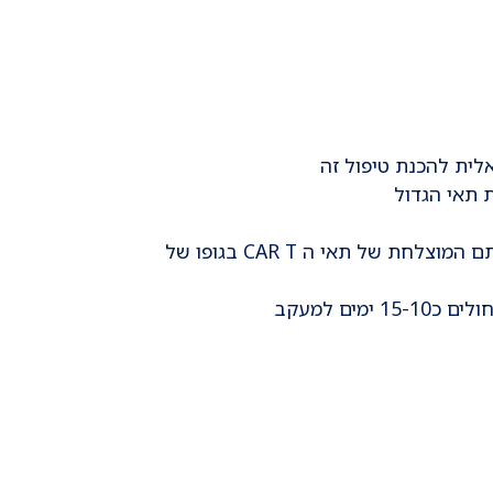
לית להכנת טיפול זה
 תאי הגדול
טרם העירוי, יקבל המטופל טיפול כימותרפי קצר, במטרה להחליש את המערכת החיסונית ולהגביר קליטתם המוצלחת של תאי ה CAR T בגופו של