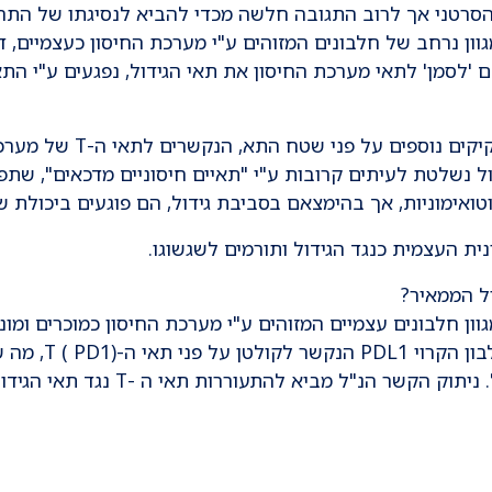
 הסרטני אך לרוב התגובה חלשה מכדי להביא לנסיגתו של הת
ון נרחב של חלבונים המזוהים ע"י מערכת החיסון כעצמיים, 
 'לסמן' לתאי מערכת החיסון את תאי הגידול, נפגעים ע"י התא
בנוסף למנגנונים אלו, תא
ול נשלטת לעיתים קרובות ע"י "תאיים חיסוניים מדכאים", שת
אימוניות, אך בהימצאם בסביבת גידול, הם פוגעים ביכולת ש
נית העצמית כנגד הגידול ותורמים לשגשוגו.
ול הממאיר?
ון חלבונים עצמיים המזוהים ע"י מערכת החיסון כמוכרים ומונ
הקשר הנ"ל מביא להתעוררות תאי ה -T נגד תאי הגידול.