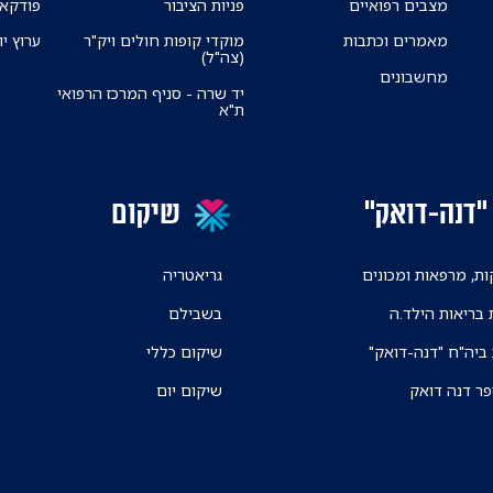
מצבים רפואיים
פניות הציבור
פודקאס
מאמרים וכתבות
מוקדי קופות חולים ויק"ר
ערוץ יו
(צה"ל)
מחשבונים
יד שרה - סניף המרכז הרפואי
ת"א
"דנה-דואק"
שיקום
ת, מרפאות ומכונים
גריאטריה
 בריאות הילד.ה
בשבילם
 ביה"ח "דנה-דואק"
שיקום כללי
פר דנה דואק
שיקום יום