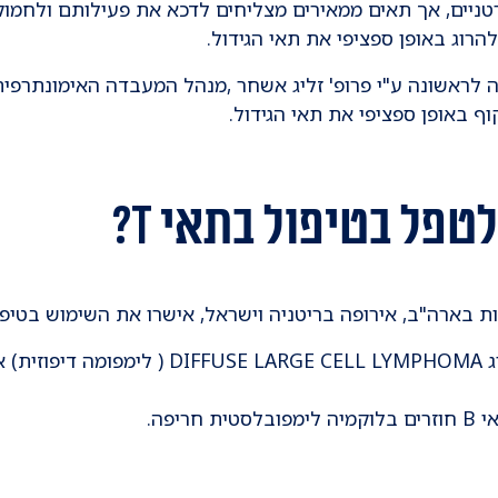
הילחם גם בתאים סרטניים, אך תאים ממאירים מצליחים לדכא את פעילותם
ראשונה ע"י פרופ' זליג אשחר ,מנהל המעבדה האימונתרפית בב
לטפל בטיפול בתאי T?
רה"ב, אירופה בריטניה וישראל, אישרו את השימוש בטיפול בתאי CAR T
חולים מבוגרים שאובחנו עם לימפומה מסוג A