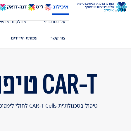
איכילוב
ליס
דנה-דואק
עוד
...
על המרכז
מחלקות ומרפאו
צור קשר
עמותת הידידים
CAR-T טיפול בתאי T
טיפול בטכנולוגיית CAR-T Cells לחולי לימפומה ולוקמיה הרותם את מערכת החיסון להילחם בגידול הסרטני