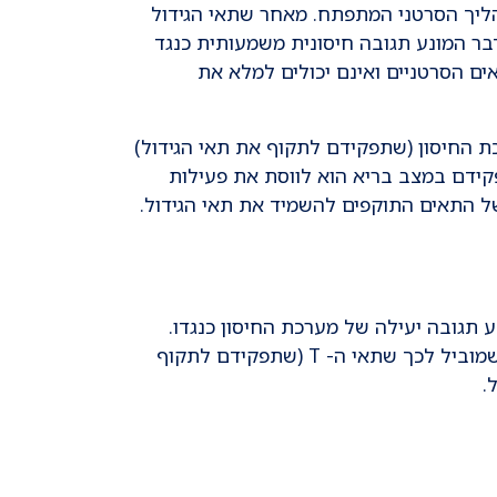
הליך הסרטני המתפתח. מאחר שתאי הגידול
דבר המונע תגובה חיסונית משמעותית כנגד
ים הסרטניים ואינם יכולים למלא את
י הגידול מבטאים חלקיקים נוספים על פני שטח התא, הנקשרים לתאי ה-T של מערכת החיסון (שתפקידם לתקוף את תאי הגידול)
פקידם במצב בריא הוא לווסת את פעילות
ל התאים התוקפים להשמיד את תאי הגידול.
ע תגובה יעילה של מערכת החיסון כנגדו.
בחלק ניכר מהגידולים, תאי הגידול מבטאים חלבון הקרוי PDL1 הנקשר לקולטן על פני תאי ה-T ( PD1), מה שמוביל לכך שתאי ה- T (שתפקידם לתקוף