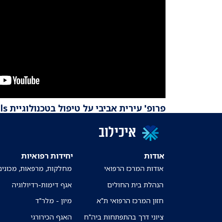
פרופ' עירית אביבי על טיפול בטכנולוגיית CAR-T Cells
איכילוב
אודות
יחידות רפואיות
אודות המרכז הרפואי
מחלקות, מרפאות, מכונים
הנהלת בית החולים
אגף דימות-רדיולוגיה
חזון המרכז הרפואי ת"א
מיון - מלר"ד
ציוני דרך בהתפתחות ביה"ח
האגף הכירורגי