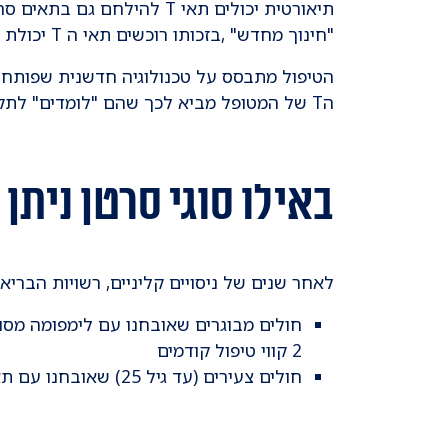
תיאורטית יכולים תאי T ל
"חינוך מחדש" ,בזכותו רוכשים תאי ה T יכולת להרוג באופן ספציפי את תאי הגידול.
הטיפול מתבסס על טכנולוגיה חדשנית שפותחה ל
הT של המטופל מביא לכך שהם "לומדים" לתקוף באופן ספציפי את תאי הגידול.
באילו סוגי סרטן ניתן 
לאחר שנים של ניסויים קליניים, רשויות הבריאות בא
2 קווי טיפול קודמים
חולים צעירים (עד גיל 25) שאובחנו עם תאי B חוזרים בלוקמיה לימפובלסטית חריפה.