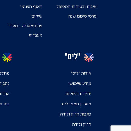
איכות ובטיחות המטופל
האגף הפנימי
סרטי סיכום שנה
שיקום
פסיכיאטריה - מערך
מעבדות
"ליס"
אודות "ליס"
מחלקו
מידע שימושי
כתבות
יחידות רפואיות
אודות
מועדון מאמי ליס
בית ס
כתבות הריון ולידה
הריון ולידה