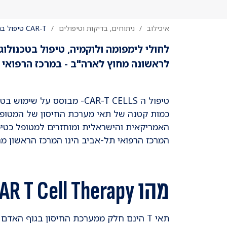
איכילוב
ניתוחים, בדיקות וטיפולים
CAR-T טיפול בתאי T
לחולי לימפומה ולוקמיה, טיפול בטכנולוגיית CAR-T Cells הרותם את מערכת החיסון להילחם בגידו
לראשונה מחוץ לארה"ב - במרכז הרפואי ת
טיפול ה CAR-T CELLS- מבוסס על שימוש בטכנולוגיה מתקדמת ביותר הרותמת את מערכת החיסון להילחם בגידול הסרטני:
כמות קטנה של תאי מערכת החיסון של המטופל 
האמריקאית והישראלית ומוחזרים למטופל כטי
המרכז הרפואי תל-אביב הינו המרכז הראשון מחו
מהו CAR T Cell Therapy - איך זה עובד?
תאי T הינם חלק ממערכת החיסון בגוף האדם - תאים אלו מגיבים לזיהומים ומחסלים אותם.