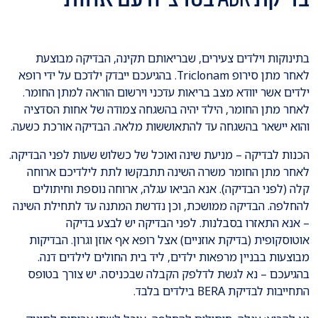
בתינוקות וילדים צעירים, שבריאותם תקינה, הבדיקה מבוצעת
לאחר מתן סירופ Triclonam. בהגיעכם ייבדק ילדכם על ידי רופא
ילדים אשר יוודא מצב בריאות עדכני וירשום הוראה למתן החומר.
לאחר מתן החומר, הילד יהיה בהשגחה צמודה של אחות הסדציה
והוא יישאר בהשגחה עד להתאוששות מלאה. הבדיקה אורכת כשעה.
הכנות לבדיקה – מניעת שינה ואוכל של כשלוש שעות לפני הבדיקה.
לאחר מתן החומר משרה השינה תתבקשו לתת לילדיכם ארוחה
קלה (לפני הבדיקה). אנא הביאו עגלה, ארוחה נוספת וחיתולים
להחלפה. הבדיקה ממושכת, וכן נדרשת המתנה עד לתחילת השינה
– אנא התאזרו בסבלנות. לפני הבדיקה יש לבצע בדיקה
אוטוסקופית (בדיקת אוזניים) אצל רופא אף אוזן וגרון. הבדיקות
מבוצעות בבניין מרפאות ילדים, ליד בית החולים לילדים דנה.
בהגיעכם – נא לגשת לדלפק הקבלה שבכניסה. יש צורך בטופס
התחייבות לבדיקת BERA בילדים בלבד.