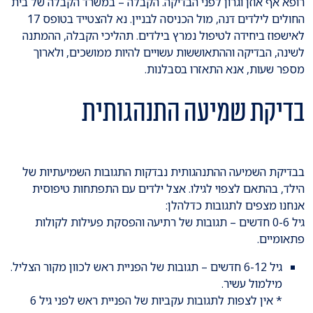
רופא אף אוזן וגרון לפני הבדיקה. הקבלה – במשרד הקבלה של בית
החולים לילדים דנה, מול הכניסה לבניין. נא להצטייד בטופס 17
לאישפוז ביחידה לטיפול נמרץ בילדים. תהליכי הקבלה, ההמתנה
לשינה, הבדיקה וההתאוששות עשויים להיות ממושכים, ולארוך
מספר שעות, אנא התאזרו בסבלנות.
בדיקת שמיעה התנהגותית
בבדיקת השמיעה ההתנהגותית נבדקות התגובות השמיעתיות של
הילד, בהתאם לצפוי לגילו. אצל ילדים עם התפתחות טיפוסית
אנחנו מצפים לתגובות כדלהלן:
גיל 0-6 חדשים – תגובות של רתיעה והפסקת פעילות לקולות
פתאומיים.
גיל 6-12 חדשים – תגובות של הפניית ראש לכוון מקור הצליל.
מילמול עשיר.
* אין לצפות לתגובות עקביות של הפניית ראש לפני גיל 6