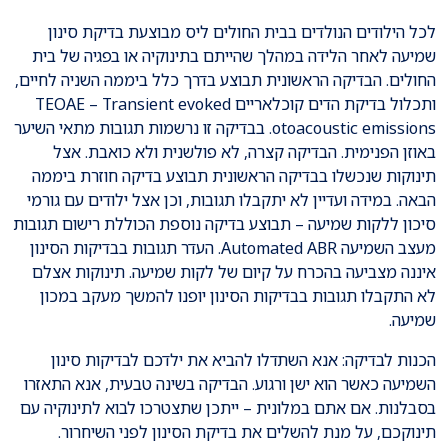
לכל הילודים הנולדים בבית החולים ליס מבוצעת בדיקת סינון
שמיעה לאחר הלידה במהלך שהייתם בתינוקיה או בפגיה של בית
החולים. הבדיקה הראשונית תבוצע בדרך כלל ביממה השניה לחיים,
ותכלול בדיקת הדים קוכלאריים TEOAE – Transient evoked
otoacoustic emissions. בבדיקה זו נרשמות תגובות מתאי השיער
באוזן הפנימית. הבדיקה קצרה, לא פולשנית ולא כואבת. אצל
תינוקות שנכשלו בבדיקה הראשונית תבוצע בדיקה חוזרת ביממה
הבאה. במידה ועדיין לא יתקבלו תגובות, וכן אצל ילודים עם גורמי
סיכון ללקות שמיעה – תבוצע בדיקה נוספת הכוללת רישום תגובות
מעצב השמיעה Automated ABR. העדר תגובות בבדיקות הסינון
איננה מצביעה בהכרח על קיום של לקות שמיעה. תינוקות אצלם
לא התקבלו תגובות בבדיקות הסינון יופנו להמשך מעקב במכון
שמיעה.
הכנות לבדיקה: אנא השתדלו להביא את ילדכם לבדיקות סינון
השמיעה כאשר הוא ישן ורגוע. הבדיקה בשינה טבעית, אנא התאזרו
בסבלנות. אם אתם במלונית – ייתכן שתצטרכו לבוא לתינוקיה עם
תינוקכם, על מנת להשלים את בדיקת הסינון לפני השיחרור.