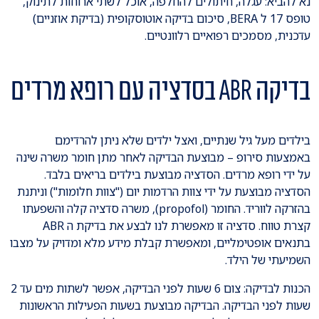
נא להביא: עגלה, חיתולים להחלפה, אוכל לשתי ארוחות לתינוק,
טופס 17 ל BERA, סיכום בדיקה אוטוסקופית (בדיקת אוזניים)
עדכנית, מסמכים רפואיים רלוונטיים.
בדיקה ABR בסדציה עם רופא מרדים
בילדים מעל גיל שנתיים, ואצל ילדים שלא ניתן להרדימם
באמצעות סירופ – מבוצעת הבדיקה לאחר מתן חומר משרה שינה
על ידי רופא מרדים. הסדציה מבוצעת בילדים בריאים בלבד.
הסדציה מבוצעת על ידי צוות הרדמות יום ("צוות חלומות") וניתנת
בהזרקה לווריד. החומר (propofol), משרה סדציה קלה והשפעתו
קצרת טווח. סדציה זו מאפשרת לנו לבצע את בדיקת ה ABR
בתנאים אופטימליים, ומאפשרת קבלת מידע מלא ומדויק על מצבו
השמיעתי של הילד.
הכנות לבדיקה: צום 6 שעות לפני הבדיקה, אפשר לשתות מים עד 2
שעות לפני הבדיקה. הבדיקה מבוצעת בשעות הפעילות הראשונות