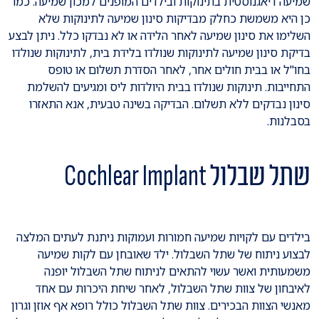
שמיעה דיאגנוסטית בתינוקות ובילדים המופנים למכון שמיעה. כמו
כן היא משמשת כחלק מבדיקות סינון שמיעה לתינוקות שלא
השלימו את סינון שמיעה לאחר הלידה או לא נבדקו כלל. ניתן לבצע
בדיקת סינון שמיעה לתינוקות שנולדו בלידת בית, לתינוקות שנולדו
בחו"ל או בבית חולים אחר, לאחר הסדרת תשלום או טופס
התחייבות. תינוקות שנולדו בבית היולדות ליס ומגיעים להשלמת
סינון נבדקים ללא תשלום. הבדיקה בשינה טבעית, אנא התאזרו
בסבלנות.
שתל שבלול Cochlear Implant
בילדים עם לקויות שמיעה חמורות ועמוקות ניתנת לעתים המלצה
לבצוע ניתוח של שתל השבלול. ילד שאובחן עם לקות שמיעה
משמעותית ואשר עשוי להתאים לניתוח שתל השבלול יופנה
לאיבחון של צוות שתל השבלול, לאחר שיחת היכרות עם אחד
מאנשי הצוות הבכירים. צוות שתל השבלול כולל רופא אף אוזן וגרון