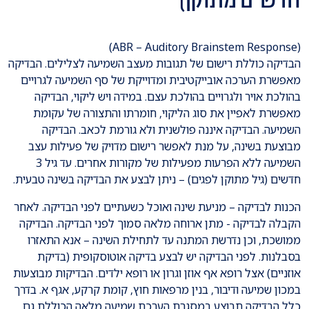
(ABR – Auditory Brainstem Response)
הבדיקה כוללת רישום של תגובות מעצב השמיעה לצלילים. הבדיקה
מאפשרת הערכה אובייקטיבית ומדוייקת של סף השמיעה לגרויים
בהולכת אויר ולגרויים בהולכת עצם. במידה ויש ליקוי, הבדיקה
מאפשרת לאפיין את סוג הליקוי, חומרתו והתצורה של עקומת
השמיעה. הבדיקה איננה פולשנית ולא גורמת לכאב. הבדיקה
מבוצעת בשינה, על מנת לאפשר רישום מדויק של פעילות עצב
השמיעה ללא הפרעות מפעילות של מקורות אחרים. עד גיל 3
חדשים (גיל מתוקן לפגים) – ניתן לבצע את הבדיקה בשינה טבעית.
הכנות לבדיקה – מניעת שינה ואוכל כשעתיים לפני הבדיקה. לאחר
הקבלה לבדיקה - מתן ארוחה מלאה סמוך לפני הבדיקה. הבדיקה
ממושכת, וכן נדרשת המתנה עד לתחילת השינה – אנא התאזרו
בסבלנות. לפני הבדיקה יש לבצע בדיקה אוטוסקופית (בדיקת
אוזניים) אצל רופא אף אוזן וגרון או רופא ילדים. הבדיקות מבוצעות
במכון שמיעה ודיבור, בנין מרפאות חוץ, קומת קרקע, אגף א. בדרך
כלל הבדיקה תבוצע במסגרת הערכת שמיעה מלאה הכוללת גם