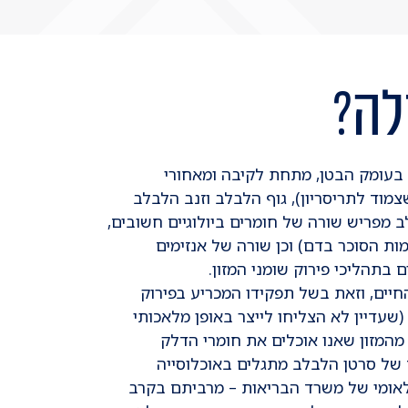
לה?
בעומק הבטן, מתחת לקיבה ומאחורי
 מבנהו ל-3: ראש הלבלב (שצמוד לתריסריון), גוף הלבלב וזנב הלבלב
מפריש שורה של חומרים ביולוגיים חשובים,
מות הסוכר בדם) וכן שורה של אנזימים
 בתהליכי פירוק שומני המזון.
חיים, וזאת בשל תפקידו המכריע בפירוק
(שעדיין לא הצליחו לייצר באופן מלאכותי
המזון שאנו אוכלים את חומרי הדלק
נו, וכך איננו יכולים לשרוד. כ-500 מקרים של סרטן הלבלב מתגלים באוכלוסייה
הלאומי של משרד הבריאות – מרביתם בקרב