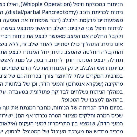
הניתוח בטכניקת ו
ניתוח ל
משמעותיים מרקמת הלבלב (דבר שמפחית את הפגיעה ה
לניתוח וויפל שני שלבים: השלב הראשון מתבצע בגישה 
ולקבל החלטה אם המצב מאפשר לבצע את ניתוח הכריתה
אינו נתיח, התהליך כולו יסתיים לאחר שלב זה, ללא בי
והתקבלה החלטה שהמצב נתיח, יחל המנתח לבצע את הש
תחילה, יבצע המנתח חתך לרוחב הבטן, על מנת לאפשר
כריתת ראש הלבלב ינתק המנתח את כלי הדם שמזינים את
במרבית המקרים עלול להיווצר צורך בכריתה גם של צינו
מהקיבה (שנקרא אנטרום) והמעי הדק, וכן של בלוטות ה
במהלך הניתוח נשלחים לבדיקה פתולוגית במעבדה, על 
בהתאם למצבו של המטופל.
בסיום חלק הכריתה של הניתוח, מחבר המנתח את גוף ה
שכיס המרה וחלקים מצינור המרה נכרתו אף הם), ישירות
המעי הדק), שנמצא בין התריסריון למעי העקום (אילאו
מרכיב מחדש את מערכת העיכול של המטופל. לבסוף, י