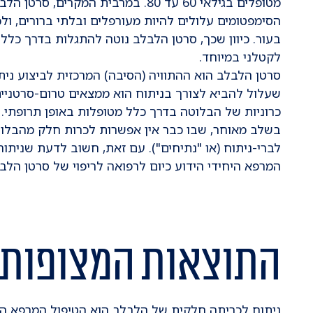
מטופלים בגילאי 60 עד 80. במרבית המק
הסימפטומים עלולים להיות מעורפלים ובלתי ברורים, ולכ
בעור. כיוון שכך, סרטן הלבלב נוטה להתגלות בדרך כל
לקטלני במיוחד.
סרטן הלבלב הוא ההתוויה (הסיבה) המרכזית לביצוע ני
שעלול להביא לצורך בניתוח הוא ממצאים טרום-סרטניים 
כרוניות של הבלוטה בדרך כלל מטופלות באופן תרופתי
לברי-ניתוח (או "נתיחים"). עם זאת, חשוב לדעת שנית
המרפא היחידי הידוע כיום לרפואה לריפוי של סרטן הלב
התוצאות המצופות 
ניתוח לכריתה חלקית של הלבלב הוא הטיפול המרפא היחי