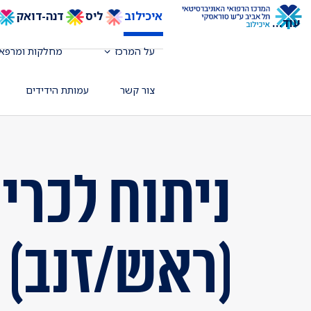
איכילוב
ליס
דנה-דואק
עוד
...
על המרכז
מחלקות ומרפאו
צור קשר
עמותת הידידים
ניתוח לכרי
(ראש/זנב)