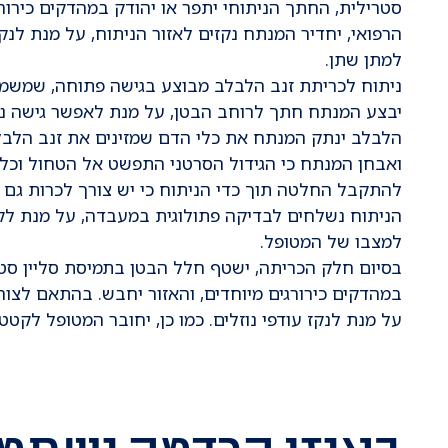
סטרילית, החתך הניתוחי יתפר או יהודק במהדקים כירור
הרפואי, יחדיר המנתח נקזים לאזור הניתוח, על מנת לנקז
למתן שתן.
ניתוח לכריתת זנב הלבלב מבוצע בגישה פתוחה, שמשמע
יבצע המנתח חתך לרוחב הבטן, על מנת לאפשר גישה נ
הלבלב ינתק המנתח את כלי הדם שמזינים את זנב הלבלב
ואבחן המנתח כי הגידול הסרטני התפשט אל הטחול וכל
להתקבל החלטה תוך כדי הניתוח כי יש צורך לכרות גם
הניתוח נשלחים לבדיקה פתולוגית במעבדה, על מנת ל
למצבו של המטופל.
בסיום חלק הכריתה, ישטף חלל הבטן בתמיסת סליין סטר
במהדקים כירורגים מיוחדים, והאזור יחבש. בהתאם לצורך
על מנת לנקז עודפי נוזלים. כמו כן, יחובר המטופל לקטט