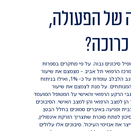
 של הפעולה,
 כרוכה?
יל סיכונים גבוה. על פי מחקרים בספרות
 המרכז הרפואי תל אביב – מצמצם את שיעור
הסיכונים בכ-66%. התמותה הניתוחית בניתוח לכריתת זנב הלבלב עומדת על כ- 1%, ואילו בניתוח
ראש הלבלב, מדובר על כ- 4-10% מכלל המנותחים. על מנת לצמצם את שיעור
גבי הרקע הרפואי והאישי על המטופל המועמד
הן למצב הרפואי והן למצב האישי. הסיבוכים
צבית ופגיעה באיברים סמוכים בחלל הבטן.
 סיכון לפתח סוכרת שתצריך הזרקת אינסולין,
 את אנזימי העיכול. סיבוכים אלו עלולים