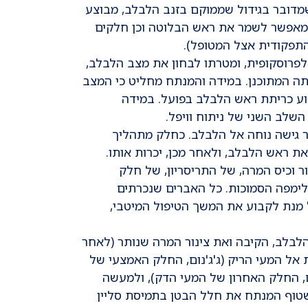
ויפל (Whipple Operation), ואילו כשמדובר בגידול שממוקם בזנב הלבלב, מבוצע
כריתת הזנב (distal/partial Pancreotomy), המאפשר לשמר את ראש הבלוטה וכן חלקים
תפקודית אצל המטופל).
לפרוסקופית, ומטרתו לבחון את מצב הלבלב,
 המתוכנן. במידה והמנתח מחליט כי המצב
צוע כריתת ראש הלבלב בפועל. במידה
לב השני של ניתוח וויפל.
 גישה נוחה אל הלבלב. כחלק מתהליך
 ראש הלבלב, ולאחר מכן, יכרות אותו.
ר וכיס המרה, של התריסריון, של חלק
לימפה הסמוכות. כל האברים שנכרתים
מנת לקבוע את המשך הטיפול המיטבי,
לבלב, הקיבה ואת צינור המרה שנותר (לאחר
 אל המעי הריק (ג'ג'נום, החלק האמצעי של
ם, החלק האחרון של המעי הדק), ולמעשה
שטוף המנתח את חלל הבטן בתמיסת סליין