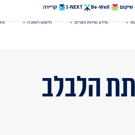
שיקום
Be-Well
I-NEXT
קריירה
ת
מידע שירות ותורים
חיפוש רופא.ה
אינ
תת הלבלב