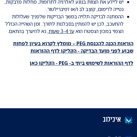
יש ליידע את הצוות בנוגע לאלרגיה לתרופות, מחלות מדבקות,
נטייה לדימום, קוצב לב ו/או דפיברילטור.
ההמתנה לבדיקה תלויה במשך הבדיקות שלפניך שעלולות
להתעכב, לכן יש להמתין בסבלנות לתורך. זמן השהייה הכולל
הצפוי במכון הגסטרו הוא
עד 3-4 שעות
, נא להיערך בהתאם.
הוראות הכנה להכנסת PEG – מומלץ לקרוא בעיון לפחות
שבוע לפני מועד הבדיקה -
הקליקו לדף ההוראות
לדף ההוראות לשימוש ביתי ב- PEG -
הקליקו כאן
איכילוב