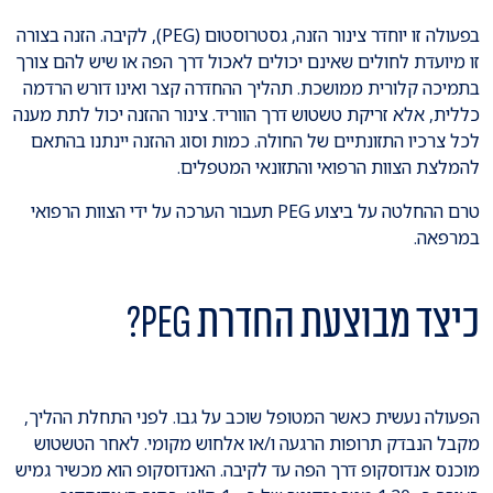
בפעולה זו יוחדר צינור הזנה, גסטרוסטום (PEG), לקיבה. הזנה בצורה
זו מיועדת לחולים שאינם יכולים לאכול דרך הפה או שיש להם צורך
בתמיכה קלורית ממושכת. תהליך ההחדרה קצר ואינו דורש הרדמה
כללית, אלא זריקת טשטוש דרך הווריד. צינור ההזנה יכול לתת מענה
לכל צרכיו התזונתיים של החולה. כמות וסוג ההזנה יינתנו בהתאם
להמלצת הצוות הרפואי והתזונאי המטפלים.
טרם ההחלטה על ביצוע PEG תעבור הערכה על ידי הצוות הרפואי
במרפאה.
כיצד מבוצעת החדרת PEG?
הפעולה נעשית כאשר המטופל שוכב על גבו. לפני התחלת ההליך,
מקבל הנבדק תרופות הרגעה ו/או אלחוש מקומי. לאחר הטשטוש
מוכנס אנדוסקופ דרך הפה עד לקיבה. האנדוסקופ הוא מכשיר גמיש