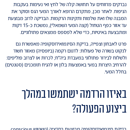
נבדקים מדווחים על תחושה קלה של לחץ ואי נעימות בעקבות
הניפוח. לאחר מכן, מתקדם הרופא לאורך המעי הגס וסוקר את
המבנה שלו ואת שלמות ותקינות הרקמות. הבדיקה לרוב מבוצעת
עד אזור כפף הטחול (קצה המעי השמאלי), נמשכת כ-15 דקות
ומתבצעת באיטיות, כדי שלא לפספס ממצאים פתולוגיים.
פרט לאבחון וצפייה, בדיקת הסיגמואידוסקופיה מאפשרת גם
לנקוט בשורה של פעולות: לדגום רקמה (ביופסיה) מאזור חשוד
ולשלוח לבירור פתולוגי במעבדת ביה"ח; לכרות או לצרוב פוליפים:
להרחיב היצרות במעי באמצעות בלון או להניח תומכנים (סטנטים)
בחלל המעי.
באיזו הרדמה ישתמשו במהלך
ביצוע הפעולה?
בדיקת סיגמואידוסקופיה מבוצעת בסדציה (טשטוש conscious