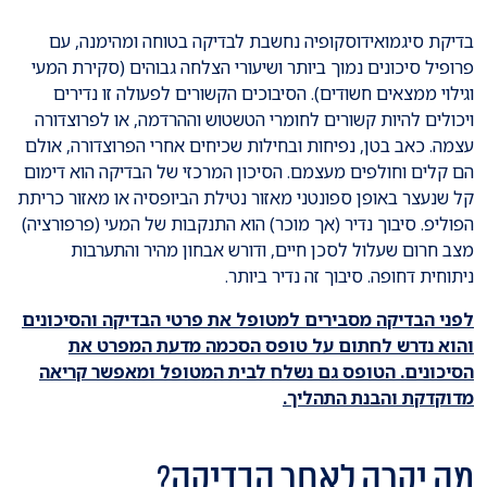
בדיקת סיגמואידוסקופיה נחשבת לבדיקה בטוחה ומהימנה, עם
פרופיל סיכונים נמוך ביותר ושיעורי הצלחה גבוהים (סקירת המעי
וגילוי ממצאים חשודים). הסיבוכים הקשורים לפעולה זו נדירים
ויכולים להיות קשורים לחומרי הטשטוש וההרדמה, או לפרוצדורה
עצמה. כאב בטן, נפיחות ובחילות שכיחים אחרי הפרוצדורה, אולם
הם קלים וחולפים מעצמם. הסיכון המרכזי של הבדיקה הוא דימום
קל שנעצר באופן ספונטני מאזור נטילת הביופסיה או מאזור כריתת
הפוליפ. סיבוך נדיר (אך מוכר) הוא התנקבות של המעי (פרפורציה)
מצב חרום שעלול לסכן חיים, ודורש אבחון מהיר והתערבות
ניתוחית דחופה. סיבוך זה נדיר ביותר.
לפני הבדיקה מסבירים למטופל את פרטי הבדיקה והסיכונים
והוא נדרש לחתום על טופס הסכמה מדעת המפרט את
הסיכונים. הטופס גם נשלח לבית המטופל ומאפשר קריאה
מדוקדקת והבנת התהליך.
מה יקרה לאחר הבדיקה?