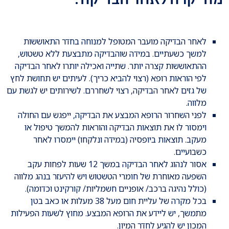
לאחר הבדיקה מועבר המטופל למנוחה בחדר התאוששות
למשך כשעתיים. במידה שוהבדיקה מתבצעת ללא טשטוש,
ההתאוששות קצרה יותר. שתייה ואכילה יותרו לאחר הבדיקה
לפי הוראות רופא (רצוי להביא כריך). לעיתים יש תחושת לחץ
של גזים לאחר הבדיקה, רצוי לשחררם. לשירותים יש לגשת עם
מלווה.
לפני השחרור הרופא המבצע את הבדיקה, ייפגש עם החולה
וימסור לו את תוצאות הבדיקה והוראות להמשך טיפול או
מעקב. תוצאות ביופסיה (במידה ונלקחו) יימסרו לאחר
כשבועיים.
אסור לנהוג לאחר הבדיקה במשך 12 שעות לפחות עקב
השפעה מאוחרת של חומרי הטשטוש ויש להיעזר בנהג מלווה
(כולל נהיגה ברכב/ אופניים חשמליות/ קורקינט וכדומה).
בכל מקרה של עליית חום מעל 38 מעלות או כאב בטן
מתמשך, יש ליידע את הרופא המבצע. מחוץ לשעות הפעילות
המכון יש להגיע לחדר המיון.