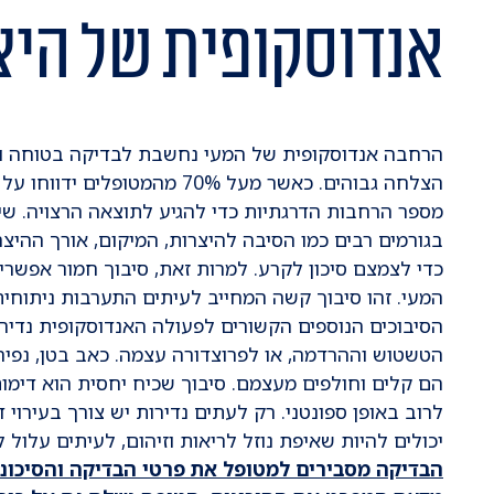
אנדוסקופית של היצ
הרחבה אנדוסקופית של המעי נחשבת לבדיקה בטוחה ומהי
הצלחה גבוהים. כאשר מעל 70% מה
מספר הרחבות הדרגתיות כדי להגיע לתוצאה הרצויה. ש
בגורמים רבים כמו הסיבה להיצרות, המיקום, אורך ההיצר
כדי לצמצם סיכון לקרע. למרות זאת, סיבוך חמור אפשרי 
המעי. זהו סיבוך קשה המחייב לעיתים התערבות ניתוחית
הסיבוכים הנוספים הקשורים לפעולה האנדוסקופית נדירים
הטשטוש וההרדמה, או לפרוצדורה עצמה. כאב בטן, נפיח
הם קלים וחולפים מעצמם. סיבוך שכיח יחסית הוא דימום
לרוב באופן ספונטני. רק לעתים נדירות יש צורך בעירוי 
יכולים להיות שאיפת נוזל לריאות וזיהום, לעיתים עלול 
הבדיקה מסבירים למטופל את פרטי הבדיקה והסיכונ