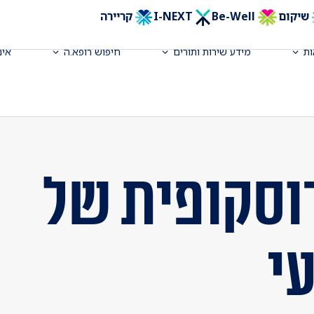
שיקום
Be-Well
I-NEXT
קריירה
ת
מידע שירות ותורים
חיפוש רופא.ה
אינ
וסקופית של
י