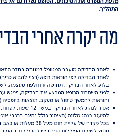
מדעת המפרט את הסיכונים. הטופס נשלח גם אל בית
התהליך.
מה יקרה אחרי הבדי
לאחר הבדיקה מועבר המטופל למנוחה בחדר התאושש
לאחר הבדיקה לפי הוראות רופא (רצוי להביא כריך).
בלוע לאחר הבדיקה, תחושה זו חולפת מעצמה. לשיר
לפני השחרור הרופא המבצע את הבדיקה, ייפגש עם 
והוראות להמשך טיפול או מעקב. תוצאות ביופסיה (ב
אסור לנהוג לאחר הבד
להיעזר בנהג מלווה (האיסור כולל נהיגה ברכב/ אופנ
בכל מקרה של עליית חום מ
מחוץ לשעות הפעילות המכון יש להגיע לחדר המיון.