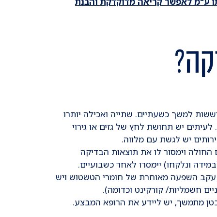
ו ע"מ לאפשר קריאה מדוקדקת והבנת
קה?
ות למשך כשעתיים. שתייה ואכילה יותרו
 לעיתים יש תחושת לחץ של גזים או גירוי
ותים יש לגשת עם מלווה.
החולה וימסור לו את תוצאות הבדיקה
מידה ונלקחו) יימסרו לאחר כשבועיים.
יקה במשך 12 שעות לפחות עקב השפעה מאוחרת של חומרי הטשטוש ויש
יים חשמליות/ קורקינט וכדומה).
על 38 מעלות או כאב בטן מתמשך, יש ליידע את הרופא המבצע.