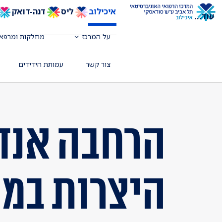
איכילוב
ליס
דנה-דואק
עוד
...
על המרכז
מחלקות ומרפאו
צור קשר
עמותת הידידים
הרחבה אנד
היצרות במע