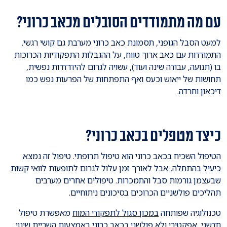
עם מה מתמודדים הסובלים מכאב כרוני?
למעט הסבל הגופני, תסמונת כאב כרוני מערבת גם קושי רגשי.
התמודדות עם כאב ארוך טווח, על ההגבלות התפקודיות הכרוכות
בו (תנועה, עבודה שינה ועוד), עשויה לגרום להידרדרות נפשית,
תחושות של ייאוש וכעס ואף התפתחות של הפרעות נפש כמו
דיכאון וחרדה.
כיצד מטפלים בכאב כרוני?
הטיפול השכיח בכאב כרוני הוא טיפול תרופתי. טיפול זה נמצא
כיעיל בהתחלה, אבל לאורך זמן עלול לגרום לתופעות לוואי קשות
שבעצמן גורמות סבל והתמכרות. טיפולים אחרים מערבים
תהליכים פולשניים הכרוכים בסיכונים ניתוחיים.
טכנולוגיה שפותחה
במכון סגול לתפקודי המוח
מאפשרת טיפול
חדשני, אפקטיבי ולא פולשני בכאב כרוני באמצעות השריית שינוי