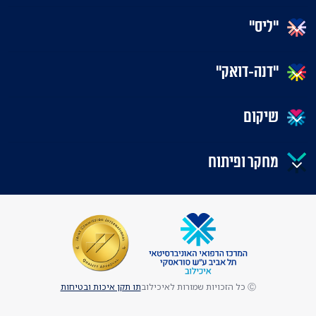
"ליס"
"דנה-דואק"
שיקום
מחקר ופיתוח
Ⓒ כל הזכויות שמורות לאיכילוב
תו תקן איכות ובטיחות