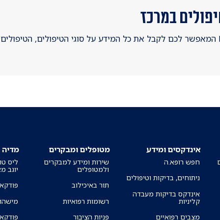
יפולים במרכז
מתעניינים.ות בטיפולי אסתטיקה? יצרנו bot המאפשר לכם לקבל את כל המידע על סוגי הטיפולים, הט
אינדקסים ומידע
מטופלים ומבקרים
מדיה
חפש רופא.ה
שירות ומידע למבקרים
ליס טו
ולמטופלים
יוגב מ
ניתוחים, בדיקות וטיפולים
תור באיכילוב
פודקאס
אינדקס בדיקות מעבדה
קליניות
רשומות רפואיות
מישהו 
מצבים רפואיים
פניות הציבור
פודקאס