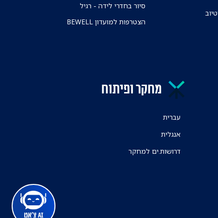
סיור בחדרי לידה - רגיל
טיוב
הצטרפות למועדון BEWELL
מחקר ופיתוח
עברית
אנגלית
דרושות.ים למחקר
AI צ'אט