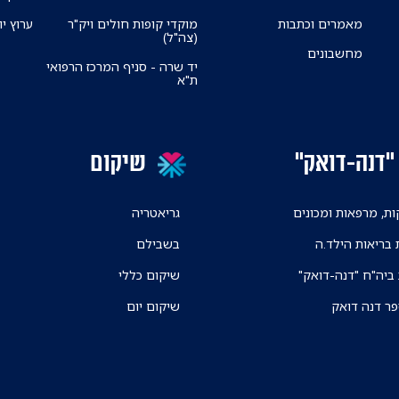
מאמרים וכתבות
מוקדי קופות חולים ויק"ר
ערוץ יו
(צה"ל)
מחשבונים
יד שרה - סניף המרכז הרפואי
ת"א
"דנה-דואק"
שיקום
ת, מרפאות ומכונים
גריאטריה
 בריאות הילד.ה
בשבילם
 ביה"ח "דנה-דואק"
שיקום כללי
פר דנה דואק
שיקום יום