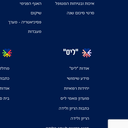
איכות ובטיחות המטופל
האגף הפנימי
סרטי סיכום שנה
שיקום
פסיכיאטריה - מערך
מעבדות
"ליס"
אודות "ליס"
מחלקו
מידע שימושי
כתבות
יחידות רפואיות
אודות
מועדון מאמי ליס
בית ס
כתבות הריון ולידה
הריון ולידה