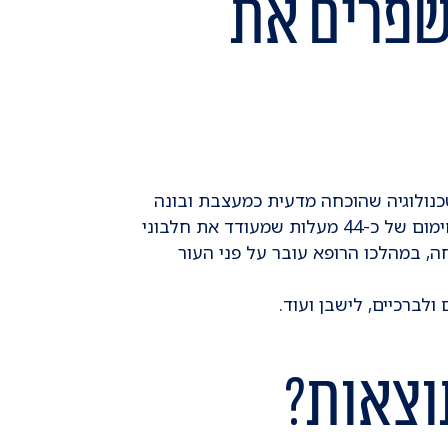
י רדיו (RF) משפרים את
זוהי טכנולוגיה שהוכחה מדעית כמעצבת ובונה
קולגן מחדש. מדובר בקרינה אלקטרומגנטית הגורמת לחימום של כ-44 מעלות שמעודד את חלבוני
ה, במהלכו הרופא עובר על פני העור
 ולברכיים, לישבן ועוד.
וצאות?