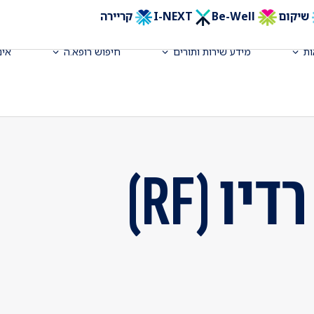
שיקום
Be-Well
I-NEXT
קריירה
ת
מידע שירות ותורים
חיפוש רופא.ה
אינ
ו (RF)