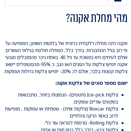
מהי מחלת אקנה?
אקנה הינה מחלה דלקתית כרונית של בלוטות השומן, המופיעה על
פי רוב בגיל ההתבגרות. בדרך כלל, המחלה חולפת בגילאי העשרים
אולם לעיתים היא נמשכת עד גיל 40. באחוז ניכר מהסובלים מנגעי
אקנה יופיעו צלקות על הפנים ו/או הגב. כ 95%-מהמטופלים יישאו
צלקות קטנות בלבד, אולם לכ 20%- יופיעו צלקות גדולות ועמוקות.
ישנם מספר סוגים של צלקות אקנה:
צלקות Ice-pick (חטטים)- הנפוצות ביותר, מתבטאות
בשקעים עוריים עמוקים.
צלקות Boxcar (צלקות זווית) - שטחיות או עמוקות , מופיעות
לרוב באזור הרקה והלחיים.
צלקות Rolling- גורמות למראה עור גלי.
צלקות צבע- בדרך כלל בגוון חום או אדום.