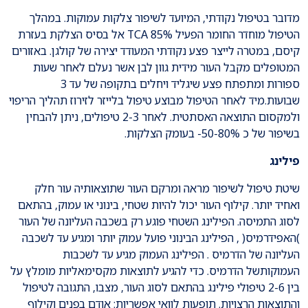
מדובר בטיפול נקודתי, המיועד לשיפור צלקות עמוקות. במהלך
הטיפול מוחדר החומר הפעיל TCA 85% אל בסיס הצלקת בעזרת
קיסם, במטרה לייצר פצע נקודתי המעודד יצירה של קולגן. באזורים
המטופלים מקבל העור מידית גוון לבן אשר נעלם לאחר שעות
ספורות ומתפתח פצע שיגליד ויחלים בתקופה של עד 3
שבועות.מיד לאחר הטיפול מבוצע טיפול בלייזר לזירוז תהליך הריפוי
ולמקסום התוצאה האסתטית. לאחר 2-3 טיפולים, ניתן להבחין
בשיפור של כ 50-80%- בעומק הצלקות.
פילינג
שיטת טיפול לשיפור מראה ומרקם העור שתוצאותיה עור חלק
ואחיד יותר. קילוף העור יכול להיות שטחי, בינוני או עמוק, בהתאם
לסוג התמיסה. הפילינג השטחי פוגע רק בשכבה העליונה של העור
)האפידרמיס( , הפילינג הבינוני פועל עמוק יותר ומגיע עד לשכבה
העליונה של הדרמיס . הפילינג העמוק מגיע עד לשכבות
העמוקותשל הדרמיס. כדי להגיע לתוצאות מקסימאליות מומלץ על
בין 2-6 טיפולי פילינג בהתאם לסוג העור, מצבו, התגובה לטיפול
והתוצאות הרצויות. תופעות לוואי אפשריות: אודם בפנים וקילוף