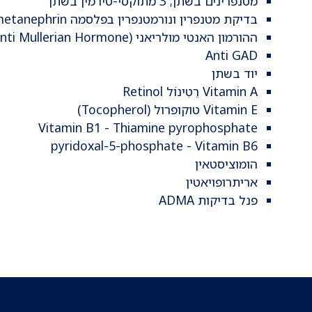
מטנפרינים בשתן; 3 מתוקסי-טירמין בשתן
בדיקת מטנפרין ונורמטנפרין בפלסמה Free Metanephrine and Normetanephrin
ההורמון האנטי מולריאני (AMH Anti Mullerian Hormone)
Anti GAD
יוד בשתן
Vitamin A רֵטִינוֹל Retinol
Vitamin E טוקופרול (Tocopherol)
Vitamin B1 - Thiamine pyrophosphate
pyridoxal-5-phosphate - Vitamin B6
הומוציסטאין
אריתרופויאטין
פנל בדיקות ADMA