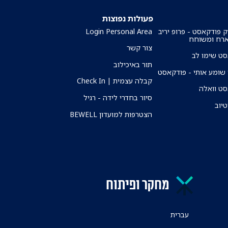
פעולות נפוצות
ק פודקאסט - פרופ יריב
Login Personal Area
ארח ומשוחח
צור קשר
ט שימו לב
תור באיכילוב
שומע אותי - פודקאסט
קבלה עצמית | Check In
ט וואלה
סיור בחדרי לידה - רגיל
טיוב
הצטרפות למועדון BEWELL
מחקר ופיתוח
עברית