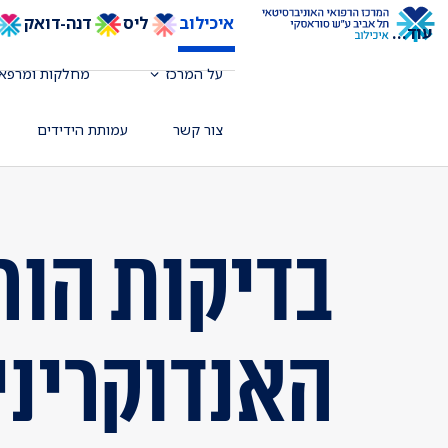
איכילוב
ליס
דנה-דואק
עוד
...
על המרכז
מחלקות ומרפאו
צור קשר
עמותת הידידים
בדיקות הור
האנדוקריני