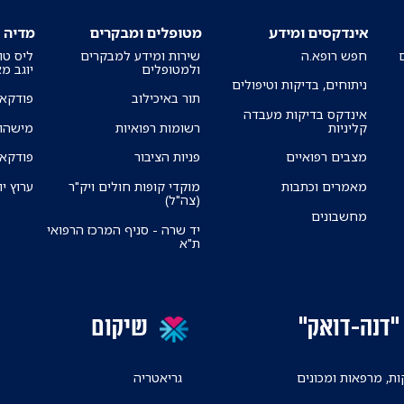
אינדקסים ומידע
מטופלים ומבקרים
מדיה
חפש רופא.ה
שירות ומידע למבקרים
ליס טו
ולמטופלים
יוגב מ
ניתוחים, בדיקות וטיפולים
תור באיכילוב
פודקאס
אינדקס בדיקות מעבדה
קליניות
רשומות רפואיות
מישהו 
מצבים רפואיים
פניות הציבור
פודקאס
מאמרים וכתבות
מוקדי קופות חולים ויק"ר
ערוץ יו
(צה"ל)
מחשבונים
יד שרה - סניף המרכז הרפואי
ת"א
"דנה-דואק"
שיקום
ת, מרפאות ומכונים
גריאטריה