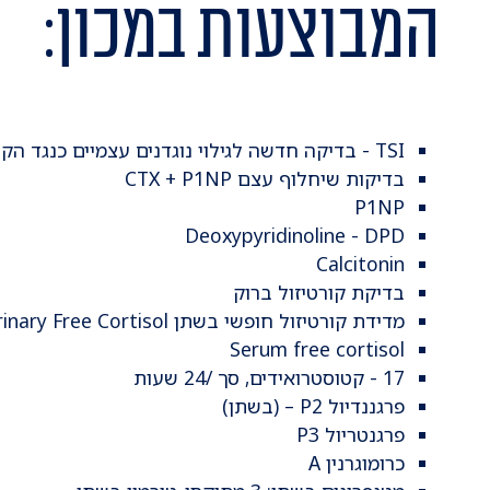
המבוצעות במכון:
TSI - בדיקה חדשה לגילוי נוגדנים עצמיים כנגד הקולטן להורמון TSH
בדיקות שיחלוף עצם CTX + P1NP
P1NP
Deoxypyridinoline - DPD
Calcitonin
בדיקת קורטיזול ברוק
מדידת קורטיזול חופשי בשתן UFC) Urinary Free Cortisol) במכשיר HPLC
Serum free cortisol
17 - קטוסטרואידים, סך /24 שעות
פרגננדיול P2 – (בשתן)
פרגנטריול P3
כרומוגרנין A