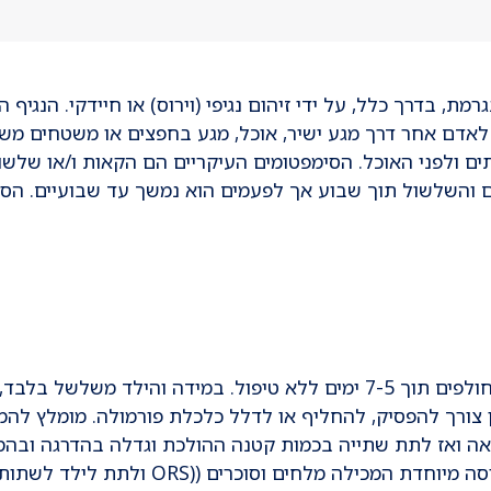
ת, בדרך כלל, על ידי זיהום נגיפי (וירוס) או חיידקי. הנגיף 
הם לאדם אחר דרך מגע ישיר, אוכל, מגע בחפצים או משטחים 
ים ולפני האוכל. הסימפטומים העיקריים הם הקאות ו/או שלשול
ההקאות חולפות, בדרך כלל, תוך 3-1 ימים והשלשול תוך שבוע אך לפעמים הוא נמשך 
רוב מקרי הגסטרואנטריטיס בילדים הם קלים וחולפים תוך 7-5 ימים ללא טיפול.
 צורך להפסיק, להחליף או לדלל כלכלת פורמולה. מומלץ להמ
30 דקות לאחר כל הקאה ואז לתת שתייה בכמות קטנה ההולכת וגדלה בהדרג
סוכרים ((ORS ולתת לילד לשתות לפי ההוראות המצורפות.