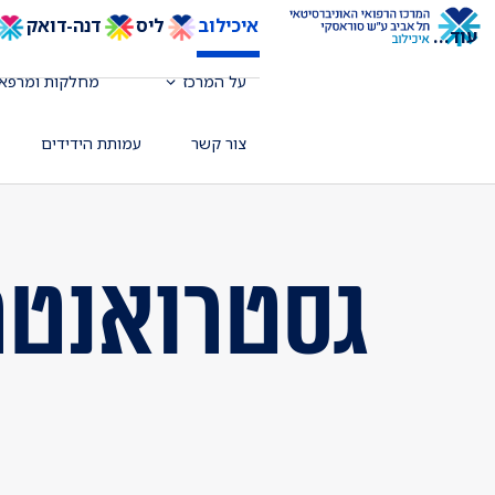
איכילוב
ליס
דנה-דואק
עוד
...
על המרכז
מחלקות ומרפאו
צור קשר
עמותת הידידים
גסטרואנטר