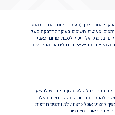
העיקרי הגורם לכך (בעיקר בעונת החורף) הוא
משותפים. פעוטות חשופים בעיקר להדבקה בשל
ים. בנוסף, הילד יכול לסבול מחום וכאבי
עד שבועיים. הסכנה העיקרית היא איבוד נוזלים עד התייבשות
 במידה והילד משלשל בלבד, מתן תזונה רגילה לפי רצון הילד. יש להציע
שיך להניק בתדירות גבוהה. במידה והילד
ה ובהמשך להציע אוכל כרצונו. לא נותנים תרופות