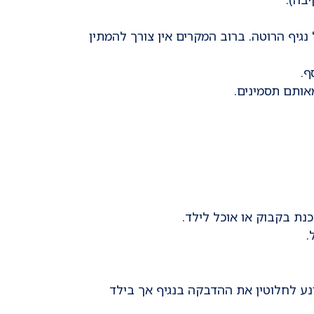
ת לבדוק נוכחות של חיידק או טפיל (תשובה תוך כ-7-5 ימים) או של נגיף הרוטה. ברוב המקרים אין צורך להמתין
ף.
אותם תסמינים.
נת בקבוק או אוכל לילד.
.
ת (3 מנות, עד גיל 8 חודשים). חיסון זה אינו מונע לחלוטין את ההדבקה בנגיף אך בילד