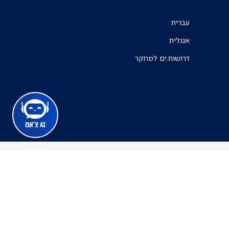
עברית
אנגלית
דרושות.ים למחקר
AI צ'אט
מרכז הרפואי ת"א
ינה זמינה