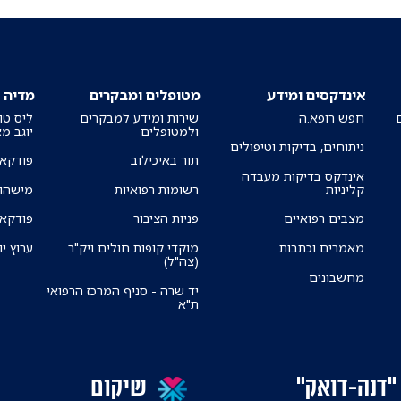
אינדקסים ומידע
מטופלים ומבקרים
מדיה
חפש רופא.ה
שירות ומידע למבקרים
ליס טו
ולמטופלים
יוגב מ
ניתוחים, בדיקות וטיפולים
תור באיכילוב
פודקאס
אינדקס בדיקות מעבדה
קליניות
רשומות רפואיות
מישהו 
מצבים רפואיים
פניות הציבור
פודקאס
מאמרים וכתבות
מוקדי קופות חולים ויק"ר
ערוץ יו
(צה"ל)
מחשבונים
יד שרה - סניף המרכז הרפואי
ת"א
"דנה-דואק"
שיקום