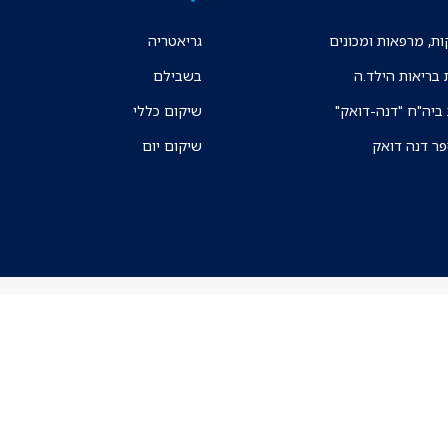
ת, מרפאות ומכונים
גריאטריה
 בריאות הילד.ה
בשבילם
 ביה"ח "דנה-דואק"
שיקום כללי
פר דנה דואק
שיקום יום
ניווט בקמפוס ה
אפליקצית הניווט א
מכרזים
Ⓒ כל הזכויות שמורות לאיכילוב
תו תקן איכות ובטיחות