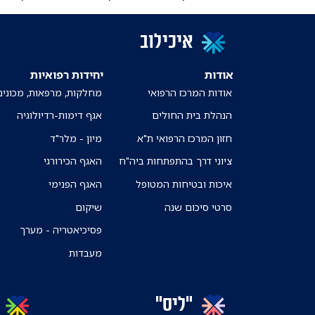
איכילוב
אודות
יחידות רפואיות
אודות המרכז הרפואי
מחלקות, מרפאות, מכונים
הנהלת בית החולים
אגף דימות-רדיולוגיה
חזון המרכז הרפואי ת"א
מיון - מלר"ד
ציוני דרך בהתפתחות ביה"ח
האגף הכירורגי
איכות ובטיחות המטופל
האגף הפנימי
סרטי סיכום שנה
שיקום
פסיכיאטריה - מערך
מעבדות
"ליס"