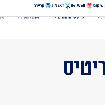
שיקום
Be-Well
I-NEXT
קריירה
ת
מידע שירות ותורים
חיפוש רופא.ה
אינ
יטיס