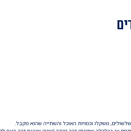
ים
לשולים, משקלו וכמויות האוכל והשתייה שהוא מקבל.
ידיים או בכלכלה שתינתן דרך זונדה (צינור שנכנס דרך האף לק