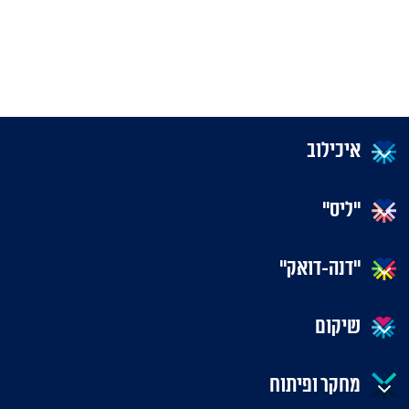
איכילוב
"ליס"
"דנה-דואק"
שיקום
מחקר ופיתוח