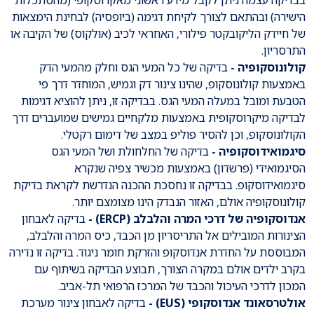
בבדיקה עצמה ניתן לקבל מידע ראשוני מאקרוסקופי (מהסתכלות
הישירה) ובהתאם לצורך לקיחת דגימה (ביופסיה) לבחינת הימצאות
של חיידק הליקובקטר פילורי, האחראי לכיב (אולקוס) של הקיבה או
התרסריון.
קולונוסקופיה -
בדיקה של כל המעי הגס וחלק מהמעי הדק
באמצעות קולונוסקופ, שהינו צינור דק וגמיש, המוחדר דרך פי
הטבעת ומובל במעלה המעי הגס. בבדיקה זו, ניתן להוציא דגימות
לבדיקה מיקרוסקופית באמצעות מלקחיים גמישים שמועברים דרך
הקולונוסקופ, וכן להסיר פוליפ במצב של דימום רקטלי.
סיגמואידוסקופיה -
בדיקה של החלחולת ושל המעי הגס
הסיגמואידי (פרשדון) באמצעות מכשיר צפיה שנקרא
סיגמואידוסקופ. בבדיקה זו נחסכת ההכנה הנדרשת לקראת בדיקת
קולונוסקופיה אולם, האזור הנבדק הינו מצומצם יותר.
אנדוסקופיה של דרכי המרה והלבלב (ERCP) -
בדיקה לאבחון
הצינורות המובילים אל התריסריון מן הכבד, כיס המרה והלבלב,
המבוססת על החדרת אנדוסקופ והזרקת חומר ניגוד. בדיקה זו נדירה
בקרב ילדים אולם במקרה הצורך, תבוצע הבדיקה בשיתוף עם
המכון לדרכי העיכול והכבד של המרכז הרפואי תל-אביב.
אולטרסאונד אנדוסקופי (EUS) -
בדיקה לאבחון צינור מערכת