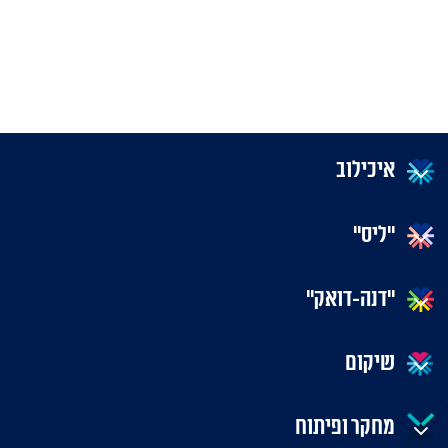
איכילוב
"ליס"
"דנה-דואק"
שיקום
מחקר ופיתוח