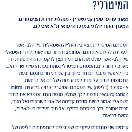
המיטרלי?
מאת: פרופ' מעין קניגשטיין - מנהלת יחידת הצינתורים,
המערך הקרדיולוגי במרכז הרפואי ת"א איכילוב
המסתם המיטרלי נמצא בין העלייה השמאלית של הלב- אשר
תפקידה לקלוט את הדם המחומצן החוזר מהריאות, לחדר השמאלי
של הלב- אשר פולט את הדם המחומצן לרקמות הגוף השונות דרך
מערכת העורקים. המסתם המיטרלי נפתח בעת הרפיית שריר הלב
כדי לאפשר מעבר דם חד כיווני בין שני המדורים ונסגר בעת
התכווצות החדר על מנת למנוע חזרה של דם אל הריאות.
אי-ספיקה (דליפה) של המסתם המיטרלי קרויה בלועזית mitral
regurgitation גורמת לכך שחלק מנפח הדם הממלא את החדר
השמאלי ואמור להיות מוזרם קדימה אל אבי העורקים ואל הגוף,
יזרום אחורה, דרך המסתם הדולף, אל תוך העלייה השמאלית,
ומשם לריאות.
קיימים שני מנגנונים עיקריים שמובילים להתפתחות דליפה של