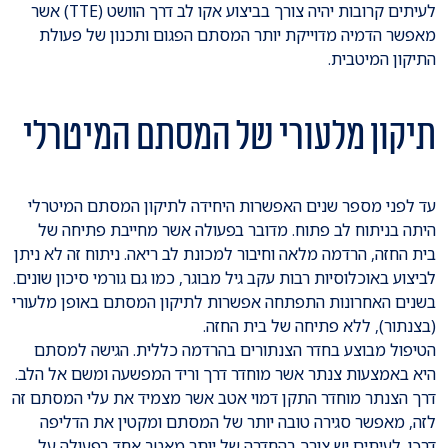
לעיתים קרובות יהיה צורך בביצוע אקו לב דרך הוושט (TTE) אשר
מאפשר הדמיה מדוייקת יותר המסתם הפגום ותכנון של פעולת
התיקון המיטבית.
תיקון מלעורי של המסתם המיטרלי
עד לפני מספר שנים האפשרות היחידה לתיקון המסתם המיטרלי
היתה בניתוח לב פתוח. מדובר בפעולה אשר מחייבת פתיחה של
בית החזה, הרדמה מלאה וחיבור למכונת לב ריאה. ניתוח זה לא ניתן
לביצוע באוכלוסיות רבות עקב גיל מבוגר, כמו גם גורמי סיכון שונים.
בשנים האחרונות התפתחה אפשרות לתיקון המסתם באופן מלעורי
(בצנתור), ללא פתיחה של בית החזה.
הטיפול מבוצע בחדר הצנתורים בהרדמה כללית. הגישה למסתם
היא באמצעות צנתר אשר מוחדר דרך וריד המפשעה ומשם אל הלב.
דרך הצנתר מוחדר התקן דמוי אטב אשר מצמיד את עלי המסתם זה
לזה, מאפשר סגירה טובה יותר של המסתם ומקטין את הדליפה
דרכו. לעיתים יש צורך בהחדרה של יותר מאטב אחד בפעולה על