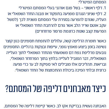
המסתם המיטרלי:
1. דלף ראשוני – בשל פגם אורגני בעלי המסתם המיטרלי
2. דלף שניוני הנגרם מפגיעה בתפקוד או מבנה החדר השמאלי או
העליה, שגורם להפרעה בסגירת עלי המסתם משנית לכך (למשל
עקב אוטם שריר הלב אשר גורם להרחבת החדר השמאלי או
הפרעות קצב שונות כדוגמת פרפור פרוזדורים)
כאשר חומרת הדליפה קשה, עלולים להתפתח תסמינים כגון קוצר
נשימה בזמן ביצוע מאמץ גופני, עייפות ובצקות ברגליים. התסמינים
נובעים מדליפת נפח דם משמעותי מהחדר השמאלי לתוך העלייה
השמאלית, דבר המוביל לעלייה בלחץ בתוך הפרוזדור השמאלי,
ובריאות. תהליכים אלו מובילים לאי ספיקת לב עד כדי פגיעה
כרונית ובלתי הפיכה ביכולת ההתכווצות של החדר השמאלי.
כיצד מאבחנים דליפה של המסתם?
האבחנה נעשית בבדיקת אקו לב. כאשר קיימת דליפה של המסתם,