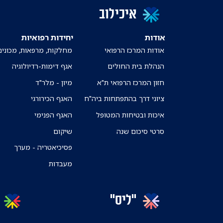
איכילוב
אודות
יחידות רפואיות
אודות המרכז הרפואי
מחלקות, מרפאות, מכונים
הנהלת בית החולים
אגף דימות-רדיולוגיה
חזון המרכז הרפואי ת"א
מיון - מלר"ד
ציוני דרך בהתפתחות ביה"ח
האגף הכירורגי
איכות ובטיחות המטופל
האגף הפנימי
סרטי סיכום שנה
שיקום
פסיכיאטריה - מערך
מעבדות
"ליס"