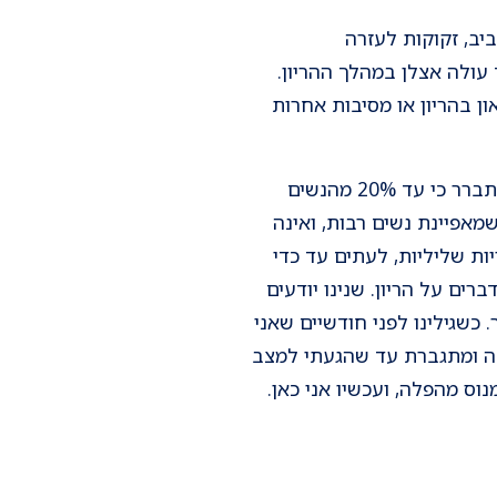
יב, זקוקות לעזרה
עולה אצלן במהלך ההריון.
ן בהריון או מסיבות אחרות
נשים רבות חשות בושה ומעדיפות להסתיר את הפחד, אף על פי שבמחקרים שנערכו בחו"ל התברר כי עד 20% מהנשים
מאפיינת נשים רבות, ואינה
ות שליליות, לעתים עד כדי
י ואני מדברים על הריון. שנינו יודעים
כשגילינו לפני חודשיים שאני
יך החרדה עולה ומתגברת עד שהגעתי למצב
וס מהפלה, ועכשיו אני כאן.