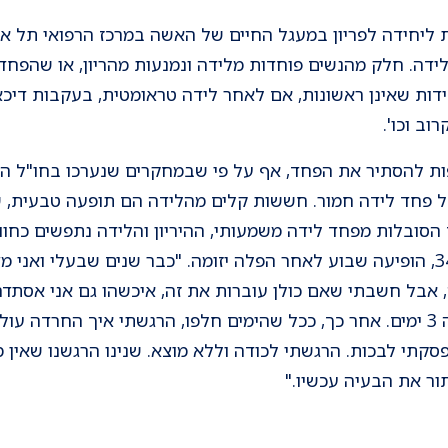
ת ליחידה לפריון במעגל החיים של האשה במרכז הרפואי תל אב
ידה. חלק מהנשים פוחדות מלידה ונמנעות מהריון, או שהפחד 
דות שאינן ראשונות, אם לאחר לידה טראומטית, בעקבות דיכאו
ב וכו'.
על פחד לידה חמור. חששות קלים מהלידה הם תופעה טבעית, ש
הסובלות מפחד לידה משמעותי, ההיריון והלידה נתפשים כחווי
ויתור על הריון רצוי: חגית, בת 34, הופיעה שבוע לאחר הפלה יזומה. "כבר שנים שבעל
 אבל חשבתי שאם כולן עוברות את זה, איכשהו גם אני אסתדר. 
בהיריון היינו באופוריה שנמשכה 3 ימים. אחר כך, ככל שהימים חלפו, הרגשתי א
סקתי לבכות. הרגשתי לכודה וללא מוצא. שנינו הרגשנו שאין מנ
תור את הבעיה עכשיו."