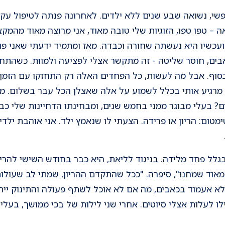
 מקצוע חופשי, נשואה שבע שנים ללא ילדים. לאחרונה פנתה לטיפול 
אה – טפו טפו, הזוגיות שלי טובה מאוד, אני מרוצה מאוד מהמ
עכשיו היא נעשתה שחורה וכבדה. מאז ומתמיד ידעתי שאני פו
אבים, חוסר שליטה - זה מתקשר אצלי לפציעה ולמוות. כשהתחת
סוף. אבל מה לעשות, כל הפחדים האלה רק התחזקו עם הזמן.
 מרגיע אותי בכלל לשמוע על אלה שאצלן הכל עבר בשלום. מי 
עלי מבוגר ממני בחמש שנים, ומבחינתו הדחיינות שלי כבר 
ימטום: הריון או פרידה. הצעתי לו שנאמץ ילד. אני אוהבת יל
פנתה לטיפול בגלל פחד מלידה. בניגוד לליאת, היא כבר בחודש השישי ל
מאוד שמחנו", סיפרה. "ככל שהתקדם ההריון, שמתי לב שעולות
א אעמוד בכאבים, מה אם לא אוכל לשתף פעולה והתינוק ייתקע
ו לעלות אצלי סיוטים. אחרי שני לילות של בכי ממושך, בעל