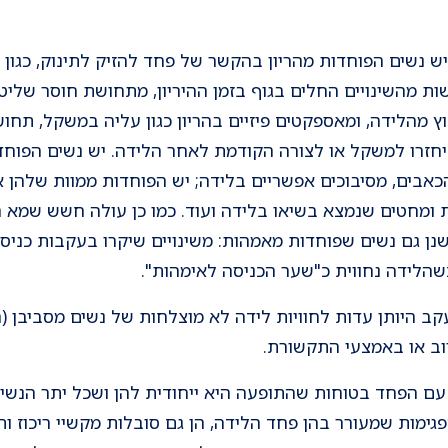
 נשים הפוחדות מהריון בהקשר של פחד להזיק לתינוק, כגון
שות מהשינויים החלים בגוף בזמן ההיריון, מתחושת חוסר שלי
ץ מהלידה, ומאספקטים פיזיים בהריון כגון עליה במשקל, תחו
יחזרו למשקל או לצורה הקודמת לאחר הלידה. יש נשים הפוח
אבים, מסיבוכים אפשריים בלידה; יש הפוחדות ממוות שלהן א
ות ומחטים שנמצא בשיאו בלידה ועוד. כמו כן עולה חשש שמא ה
נן גם נשים שפוחדות מאמהות: משינויים שיקרו בעקבות כניסת
שהלידה נחווית כ"שער הכניסה לאימהות".
ב היותן עדות לחוויות לידה לא מוצלחות של נשים מסביבן (ח
וב או באמצעי התקשורת.
ם הפחד בטוחות שהתופעה היא ייחודית להן ושכל יתר הנשים
ימות שמעורר בהן פחד הלידה, הן גם סובלות מקשיי ריכוז ותפ