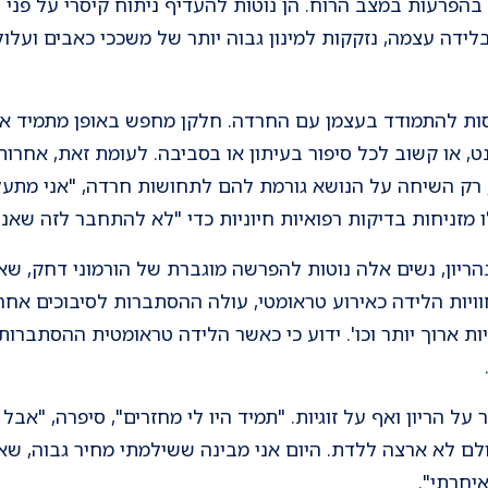
בהפרעות במצב הרוח. הן נוטות להעדיף ניתוח קיסרי על פני ל
דה עצמה, נזקקות למינון גבוה יותר של משככי כאבים ועלולו
נסות להתמודד בעצמן עם החרדה. חלקן מחפש באופן מתמיד א
, או קשוב לכל סיפור בעיתון או בסביבה. לעומת זאת, אחרות
, רק השיחה על הנושא גורמת להם לתחושות חרדה, "אני מתעל
 מזניחות בדיקות רפואיות חיוניות כדי "לא להתחבר לזה שאני 
ריון, נשים אלה נוטות להפרשה מוגברת של הורמוני דחק, שא
ות הלידה כאירוע טראומטי, עולה ההסתברות לסיבוכים אחריה,
ות ארוך יותר וכו'. ידוע כי כאשר הלידה טראומטית ההסתברו
ם למיכל, בת 36, לוותר על הריון ואף על זוגיות. "תמיד היו לי מחזרים", סי
ולם לא ארצה ללדת. היום אני מבינה ששילמתי מחיר גבוה, שא
איחרתי".