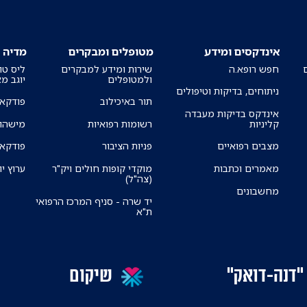
אינדקסים ומידע
מטופלים ומבקרים
מדיה
חפש רופא.ה
שירות ומידע למבקרים
ליס טו
ולמטופלים
יוגב מ
ניתוחים, בדיקות וטיפולים
תור באיכילוב
פודקאס
אינדקס בדיקות מעבדה
קליניות
רשומות רפואיות
מישהו 
מצבים רפואיים
פניות הציבור
פודקאס
מאמרים וכתבות
מוקדי קופות חולים ויק"ר
ערוץ יו
(צה"ל)
מחשבונים
יד שרה - סניף המרכז הרפואי
ת"א
"דנה-דואק"
שיקום