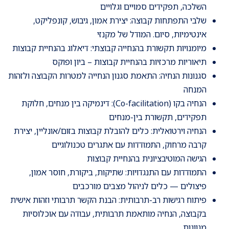
השלכה, תפקידים סמויים וגלויים
שלבי התפתחות קבוצה: יצירת אמון, גיבוש, קונפליקט,
אינטימיות, סיום. המודל של מקנזי
מיומנויות תקשורת בהנחייה קבוצתי: דיאלוג בהנחיית קבוצות
תיאוריות מרכזיות בהנחיית קבוצות – ביון ופוקס
סגנונות הנחיה: התאמת סגנון הנחייה למטרות הקבוצה ולזהות
המנחה
הנחיה בקו (Co-facilitation): דינמיקה בין מנחים, חלוקת
תפקידים, תקשורת בין-מנחים
הנחיה וירטואלית: כלים להובלת קבוצות בזום/אונליין, יצירת
קרבה מרחוק, התמודדות עם אתגרים טכנולוגיים
הגישה המוטיבציונית בהנחיית קבוצות
התמודדות עם התנגדויות: שתיקות, ביקורת, חוסר אמון,
פיצולים — כלים לניהול מצבים מורכבים
פיתוח רגישות רב-תרבותית: הבנת הקשר תרבותי וזהות אישית
בקבוצה, הנחיה מותאמת תרבותית, עבודה עם אוכלוסיות
מגוונות