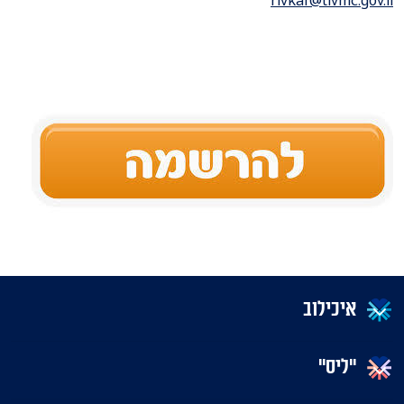
איכילוב
"ליס"