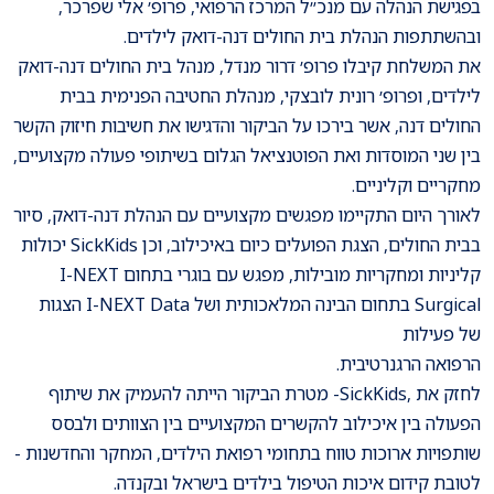
בפגישת הנהלה עם מנכ״ל המרכז הרפואי, פרופ׳ אלי שפרכר,
ובהשתתפות הנהלת בית החולים דנה-דואק לילדים.
את המשלחת קיבלו פרופ׳ דרור מנדל, מנהל בית החולים דנה-דואק
לילדים, ופרופ׳ רונית לובצקי, מנהלת החטיבה הפנימית בבית
החולים דנה, אשר בירכו על הביקור והדגישו את חשיבות חיזוק הקשר
בין שני המוסדות ואת הפוטנציאל הגלום בשיתופי פעולה מקצועיים,
מחקריים וקליניים.
לאורך היום התקיימו מפגשים מקצועיים עם הנהלת דנה-דואק, סיור
בבית החולים, הצגת הפועלים כיום באיכילוב, וכן SickKids יכולות
קליניות ומחקריות מובילות, מפגש עם בוגרי בתחום I-NEXT
Surgical בתחום הבינה המלאכותית ושל I-NEXT Data הצגות
של פעילות
הרפואה הרגנרטיבית.
לחזק את ,SickKids- מטרת הביקור הייתה להעמיק את שיתוף
הפעולה בין איכילוב להקשרים המקצועיים בין הצוותים ולבסס
שותפויות ארוכות טווח בתחומי רפואת הילדים, המחקר והחדשנות -
לטובת קידום איכות הטיפול בילדים בישראל ובקנדה.