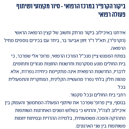
ביקור הקרפ"ר במרכז הרפואי - סיור מקצועי ושיתוף
פעולה רפואי
אירחנו באיכילוב ביקור מרתק וחשוב של קצין הרפואה הראשי
(הקרפ"ר), תא"ל ד"ר זיוון אביעד בר, ביחד עם בכירים נוספים מחיל
הרפואה.
בפתח המפגש ציין מנכ"ל המרכז הרפואי, פרופ' אלי שפרכר, כי
בית החולים מונע מסקרנות וחדשנות החוצות מגזרים ותחומים.
לדבריו, החדשנות הרפואית אינה מתקיימת כיחידה נפרדת, אלא
מהווה חלק בלתי נפרד מהעשייה הקלינית, המחקרית והתפעולית
בכל
רחבי בית החולים ובכל סקטור.
בנוסף, ציין פרופ' שפרכר את שיתוף הפעולה המתמשך והעמוק בין
איכילוב לצה"ל, והדגיש כי בשלוש השנים האחרונות השותפות
התהדקה והפכה משמעותית, בלמידה ההדדית ובפיתוח יוזמות
משותפות בין שני הארגונים.