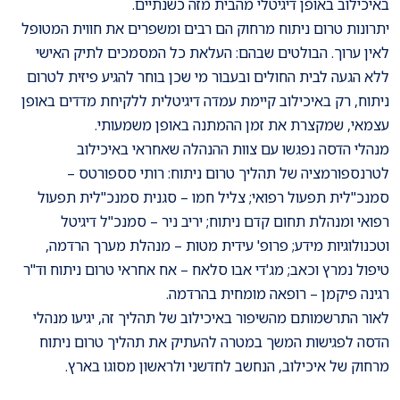
באיכילוב באופן דיגיטלי מהבית מזה כשנתיים.
יתרונות טרום ניתוח מרחוק הם רבים ומשפרים את חווית המטופל
לאין ערוך. הבולטים שבהם: העלאת כל המסמכים לתיק האישי
ללא הגעה לבית החולים ובעבור מי שכן בוחר להגיע פיזית לטרום
ניתוח, רק באיכילוב קיימת עמדה דיגיטלית ללקיחת מדדים באופן
עצמאי, שמקצרת את זמן ההמתנה באופן משמעותי.
מנהלי הדסה נפגשו עם צוות ההנהלה שאחראי באיכילוב
לטרנספורמציה של תהליך טרום ניתוח: רותי סספורטס –
סמנכ"לית תפעול רפואי; צליל חמו – סגנית סמנכ"לית תפעול
רפואי ומנהלת תחום קדם ניתוח; יריב ניר – סמנכ"ל דיגיטל
וטכנולוגיות מידע; פרופ' עידית מטות – מנהלת מערך הרדמה,
טיפול נמרץ וכאב; מג'די אבו סלאח – אח אחראי טרום ניתוח וד"ר
רגינה פיקמן – רופאה מומחית בהרדמה.
לאור התרשמותם מהשיפור באיכילוב של תהליך זה, יגיעו מנהלי
הדסה לפגישות המשך במטרה להעתיק את תהליך טרום ניתוח
מרחוק של איכילוב, הנחשב לחדשני ולראשון מסוגו בארץ.