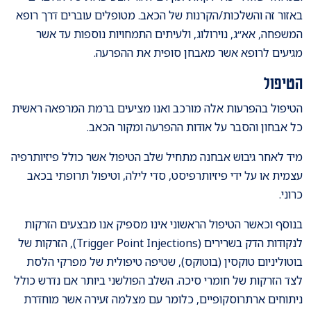
באזור זה והשלכות/הקרנות של הכאב. מטופלים עוברים דרך רופא
המשפחה, אא״ג, נוירולוג, ולעיתים התמחויות נוספות עד אשר
מגיעים לרופא אשר מאבחן סופית את ההפרעה.
הטיפול
הטיפול בהפרעות אלה מורכב ואנו מציעים ברמת המרפאה ראשית
כל אבחון והסבר על אודות ההפרעה ומקור הכאב.
מיד לאחר גיבוש אבחנה מתחיל שלב הטיפול אשר כולל פיזיותרפיה
עצמית או על ידי פיזיותרפיסט, סדי לילה, וטיפול תרופתי בכאב
כרוני.
בנוסף וכאשר הטיפול הראשוני אינו מספיק אנו מבצעים הזרקות
לנקודות הדק בשרירים (Trigger Point Injections), הזרקות של
בוטוליניום טוקסין (בוטוקס), שטיפה טיפולית של מפרקי הלסת
לצד הזרקות של חומרי סיכה. השלב הפולשני ביותר אם נדרש כולל
ניתוחים ארתרוסקופיים, כלומר עם מצלמה זעירה אשר מוחדרת