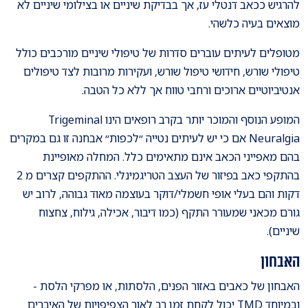
להרגיש ככאב דנטלי עז, אך בבדיקת שיניים או בצילומי שיניים לא
מוצאים בעיה כלשהי.
מטופלים לעיתים עוברים סדרות של טיפולי שיניים מורכבים כולל
טיפולי שורש, חידושי טיפול שורש, ועקירות מרובות לצד טיפולים
אנטיביוטיים ארוכים ורחבי טווח אך ללא כל הטבה.
המופע הנוסף והמוכר יותר בקרב רופאים הינו Trigeminal
Neuralgia אם כי יש לעיתים נטייה ״לכפות״ אבחנה זו גם במקרים
בהם מאפייני הכאב אינם מתאימים כלל. המחלה מאופיינת
בהתקפי כאב בפיזור של העצב הטריגמינלי. ההתקפים קצרים מ 2
דקות והם בעלי אופי חשמלי/דוקר בעוצמה מאוד גבוהה, לרוב יש
גורם מכאני שמעורר התקף (כמו דיבור, אכילה, גילוח, צחצוח
שיניים).
האבחון
האבחון של כאבים באזור הפנים, הלסתות, או מפרקי הלסת -
ובמיוחד TMD יכול לקחת זמן רב לאור הצפיפויות של האיברים