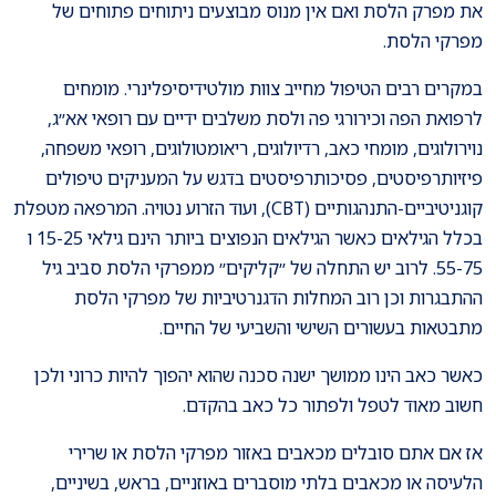
את מפרק הלסת ואם אין מנוס מבוצעים ניתוחים פתוחים של
מפרקי הלסת.
במקרים רבים הטיפול מחייב צוות מולטידיסיפלינרי. מומחים
לרפואת הפה וכירורגי פה ולסת משלבים ידיים עם רופאי אא״ג,
נוירולוגים, מומחי כאב, רדיולוגים, ריאומטולוגים, רופאי משפחה,
פיזיותרפיסטים, פסיכותרפיסטים בדגש על המעניקים טיפולים
קוגניטיביים-התנהגותיים (CBT), ועוד הזרוע נטויה. המרפאה מטפלת
בכלל הגילאים כאשר הגילאים הנפוצים ביותר הינם גילאי 15-25 ו
55-75. לרוב יש התחלה של ״קליקים״ ממפרקי הלסת סביב גיל
ההתבגרות וכן רוב המחלות הדגנרטיביות של מפרקי הלסת
מתבטאות בעשורים השישי והשביעי של החיים.
כאשר כאב הינו ממושך ישנה סכנה שהוא יהפוך להיות כרוני ולכן
חשוב מאוד לטפל ולפתור כל כאב בהקדם.
אז אם אתם סובלים מכאבים באזור מפרקי הלסת או שרירי
הלעיסה או מכאבים בלתי מוסברים באוזניים, בראש, בשיניים,