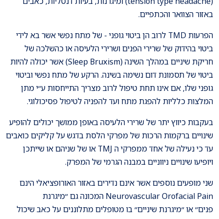
(tension type headache) ומיגרנות, בעיות דנטליות, כאבים
באזור הצוואר והכתפיים.
הפרעות TMD לרוב הן ביטוי גופני - של מתח נפשי אשר בא לידי
ביטוי בהידוק של שרירי הפנים ושרירי הלעיסה או כהשלכה של
חריקת שיניים במהלך השינה (Sleep Bruxism) אשר יכולה להיות
ביטוי של תסמונת דום נשימה בשינה. הרקע של מתח נפשי וביטוי
גופני שלו, אם אינו תחת טיפול לרוב מצריך התייחסות ע״י מתן
המלצות כלליות להפגת מתח ועד להפניה לטיפול פסיכולוגי.
בעקבות כיווץ יתר של שרירי הלעיסה באופן ממושך יכולים להופיע
שינויים ברקמות הרכות של מפרקי הלסת בדגש על קליקים כואבים
עד כי נעילה של אחד ממפרקי ה TMJ או של שניהם או שייתכן
ויופיעו שינויים ניווניים במבנה הגרמי של המפרק.
שני מופעים נוספים אשר אינם נדירים באזור האורופציאלי הינם
Neurovascular Orofacial Pain המכונה גם ״מיגרנת
פנים״ או ״מיגרנת שיניים״ בו מטופלים מתלוננים על כאב שיכול