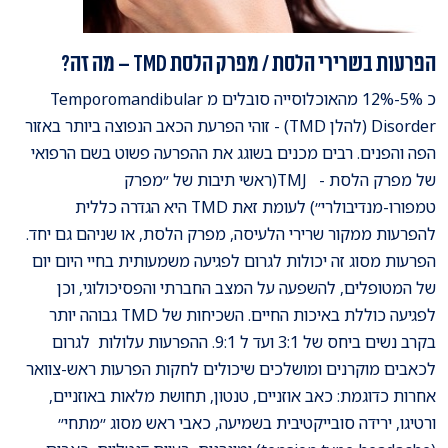
הפרעות בשרירי הלסת / מפרק הלסת TMD – מה זה?
כ 5%-12% מהאוכלוסייה סובלים מ Temporomandibular
Disorder (להלן TMD) - זוהי הפרעת הכאב הנפוצה ביותר באזור
הפה והפנים. רבים מכנים בשוגג את ההפרעה פשוט בשם הרפואי
של מפרק הלסת - TMJ(ראשי תיבות של ״מפרק
טמפורו-מנדיבולרי״) לעומת זאת TMD היא הגדרה כללית
להפרעות ממקור שרירי הלעיסה, מפרק הלסת, או שניהם גם יחד.
הפרעות מסוג זה יכולות לגרום לפגיעה משמעותית בחיי היום יום
של המטופלים, להשפעה על המצב החברתי והפסיכולוגי, וכן
לפגיעה כוללת באיכות החיים. השכיחות של TMD גבוהה יותר
בקרב נשים ביחס של 3:1 ועד ל 9:1. ההפרעות עלולות לגרום
לכאבים מוקרנים ומושלכים שיכולים לחקות הפרעות ראש-צוואר
אחרות כדוגמת: כאב אוזניים, טנטון, תחושת מלאות באוזניים,
ורטיגו, ירידה סובייקטיבית בשמיעה, כאבי ראש מסוג ״מתחי״