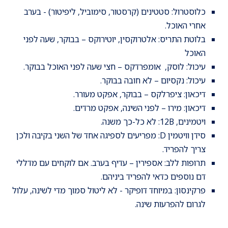
כלוסטרול: סטטינים (קרסטור, סימוביל, ליפיטור) - בערב
אחרי האוכל.
בלוטת התריס: אלטרוקסין, יוטירוקס – בבוקר, שעה לפני
האוכל
עיכול: לוסק, אומפרדקס – חצי שעה לפני האוכל בבוקר.
עיכול: נקסיום – לא חובה בבוקר.
דיכאון: ציפרלקס – בבוקר, אפקט מעורר.
דיכאון: מירו – לפני השינה, אפקט מרדים.
ויטמינים, 12B: לא כל-כך משנה.
סידן וויטמין D: מפריעים לספיגה אחד של השני בקיבה ולכן
צריך להפריד.
תרופות ללב: אספירין – עדיף בערב. אם לוקחים עם מדללי
דם נוספים כדאי להפריד ביניהם.
פרקינסון: במיוחד דופיקר - לא ליטול סמוך מדי לשינה, עלול
לגרום להפרעות שינה.