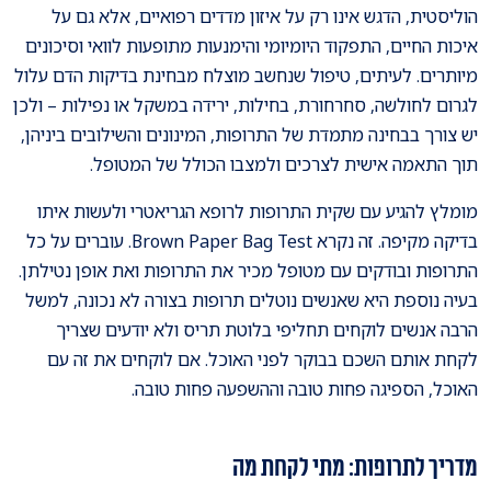
הוליסטית, הדגש אינו רק על איזון מדדים רפואיים, אלא גם על
איכות החיים, התפקוד היומיומי והימנעות מתופעות לוואי וסיכונים
מיותרים. לעיתים, טיפול שנחשב מוצלח מבחינת בדיקות הדם עלול
לגרום לחולשה, סחרחורת, בחילות, ירידה במשקל או נפילות – ולכן
יש צורך בבחינה מתמדת של התרופות, המינונים והשילובים ביניהן,
תוך התאמה אישית לצרכים ולמצבו הכולל של המטופל.
מומלץ להגיע עם שקית התרופות לרופא הגריאטרי ולעשות איתו
בדיקה מקיפה. זה נקרא Brown Paper Bag Test. עוברים על כל
התרופות ובודקים עם מטופל מכיר את התרופות ואת אופן נטילתן.
בעיה נוספת היא שאנשים נוטלים תרופות בצורה לא נכונה, למשל
הרבה אנשים לוקחים תחליפי בלוטת תריס ולא יודעים שצריך
לקחת אותם השכם בבוקר לפני האוכל. אם לוקחים את זה עם
האוכל, הספיגה פחות טובה וההשפעה פחות טובה.
מדריך לתרופות: מתי לקחת מה