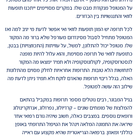
על המטופל מנקודת מבט שלו. במקרים מסויימים ייתכנו תופעות
לוואי והתנגשויות בין הכדורים.
לכל תרופה יש המון תופעות לוואי ואי אפשר לדעת מי יגיב למה ואז
המטופל מתחיל לסבול מסינדרום מעורפל שלא ברור מה המקור
שלו. מטופל יכול להתלונן, למשל, על עוויתות (התכווצויות) בבטן,
כתופעת לוואי של תרופה מסוימת, והוא עלול להיות מופנה
לגסטרוסקופיה, לקולונוסקופיה ולא תמיד ימצאו מה המקור
לתחושות הלא טובות. התרופות אחראיות לחלק מסוים מהתלונות
האלה, בגלל ריבוי תרופות שהאדם לוקח ולא תמיד ניתן לדעת מה
שילוב הזה עושה למטופל.
בגיל המבוגר, רבים נוטלים מספר תרופות במקביל בהתאם
להמלצות של מומחים שונים – קרדיולוג, נפרולוג, אנדוקרינולוג
ורופאים נוספים. במצבים כאלה, חשוב שיהיה גורם רפואי אחד
שיראה את התמונה המלאה וינהל את הטיפול התרופתי באופן
כוללני ומאוזן. ברפואה הגריאטרית שהיא מקצוע עם ראייה