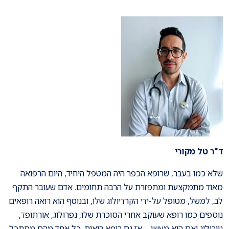
ד"ר טל מקורי
שלא כמו בעבר, שרופא הכפר היה המטפל היחיד, היום הרפואה
מאוד מתמקצעת ומתפזרת על הרבה תחומים. אדם שעובר התקף
לב, למשל, מטופל על-ידי הקרדיולוג שלו, ובנוסף הוא רואה רופאים
נוספים כמו רופא שעוקב אחרי הסוכרת שלו, נפרולוג, אורתופד,
נוירולוג ואם הוא מעשן – אז גם רופא ריאות. כל אחד מהם מסתכל