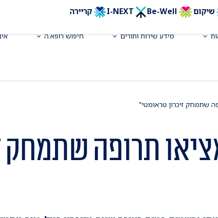
שיקום
Be-Well
I-NEXT
קריירה
ת
מידע שירות ותורים
חיפוש רופא.ה
אינ
פה שתמחק זיכרון טראומטי"
ציאו תרופה שתמחק ז