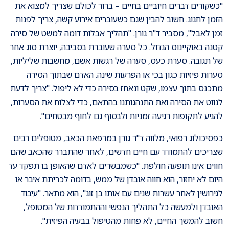
"כשקורים דברים חיוביים בחיים – ברור לכולם שצריך למצוא את
הזמן לחגוג. חשוב להבין שגם כשעוברים אירוע קשה, צריך לפנות
זמן לאבל", מסביר ד"ר גורן. "תהליך אבלות דומה למשט של סירה
קטנה באוקיינוס הגדול. כל סערה שעוברת בסביבה, יוצרת סוג אחר
של תגובה. סערת כעס, סערה של רגשות אשם, מחשבות שליליות,
סערות פיזיות כגון בכי או הפרעות שינה. האדם שבתוך הסירה
מתכנס בתוך עצמו, שקט ונאחז בסירה כדי לא ליפול. "צריך לדעת
לנווט את הסירה ואת התנהגותנו בהתאם, כדי לצלוח את הסערות,
להגיע לתקופות רגיעה זמניות ולבסוף גם לחוף מבטחים".
כפסיכולוג רפואי, מלווה ד"ר גורן במרפאת הכאב, מטופלים רבים
שצריכים להתמודד עם חיים חדשים, לאחר שהתברר שהכאב שהם
חווים אינו תופעה חולפת. "כשמבשרים לאדם שהאופן בו תפקד עד
היום לא יחזור, הוא חווה אובדן של ממש, בדומה לכריתת איבר או
לגירושין לאחר עשרות שנים עם אותו בן זוג", הוא מתאר. "עיבוד
האובדן ולמעשה כל התהליך הנפשי וההתמודדות של המטופל,
חשוב להמשך החיים, לא פחות מהטיפול בבעיה הפיזית".