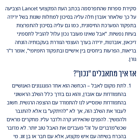
סקירת ספרות שהתפרסמה בכתב העת המקצועי Lancet הצביעה
על כך שלאחר אובדן חלה עליה בסיכון למחלות שונות בשל ירידה
בתפקוד המערכת החיסונית, כמו גם עליה בסיכון להתפרצות
בעיות נפשיות. "אבל שאינו מעובד נכון עלול להוביל לתסמיני
דיכאון, אובדנות, ירידה בערך העצמי הגוררת בעקבותיה הזנחה
בריאות, הפרעות ביחסים בין אישיים ובתפקוד היומיומי", אומר ד"ר
גורן.
אז איך מתאבלים "נכון"?
לתת מקום לאבל – הכחשה הוא אחד המנגנונים האנושיים
בהתמודדות עם אובדן, והוא גם בדרך כלל השלב הראשוני
בהתמודדות שמסייע לנו להתמודד עם ההצפה הרגשית. חשוב
לעבור את השלב הזה, אך לא "להיתקע" בו אלא להתגבר
ולהמשיך. להפנים שהאירוע קרה ולדבר עליו. מחקרים מראים
שכש"מדברים על זה" מעבדים את האבל טוב יותר. לא מדובר
בהכרח בשיחה עם איש מקצוע, אלא עם חבר או בן זוג. מי