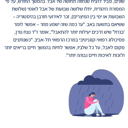
שונים, סביר להניח שנחווה תחושה של אבל. בהמשך החודש, על פי
המסורת היהודית, יחלו שלושה שבועות של אבל לאומי (שלושת
השבועות או ימי בין המיצרים), זכר לאירועי חורבן בהיסטוריה –
ששיאם בתשעה באב. "עד כמה שזה ישמע מוזר – אפשר לומר
'בגדול' שיש דרכים יעילות יותר להתאבל", אומר ד"ר נצח גורן,
פסיכולוג רפואי-קוגניטיבי במרכז הרפואי תל-אביב. "כשנותנים
מקום לאבל, על כל שלביו, אפשר לחיות בהמשך חיים בריאים יותר
ולזכות לאיכות חיים גבוהה יותר".