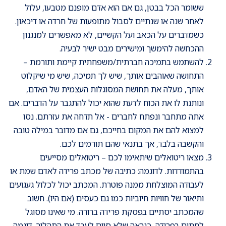
ששומר הכל בבטן, גם אם הוא אדם מופנם מטבעו, עלול
לאחר שנה או שנתיים לסבול מתופעות של חרדה או דיכאון.
כשמדברים על הכאב ועל הקשיים, לא מאפשרים למנגנון
ההכחשה להימשך ומישירים מבט ישיר לבעיה.
להשתמש בתמיכה חברתית/משפחתית קיימת ותורמת –
התחושה שאוהבים אותך, שיש לך תמיכה, שיש מי שיקלוט
אותך, מעלה את תחושת המסוגלות העצמית של האדם,
ונותנת לו את הכוח לדעת שהוא יכול להתגבר על הדברים. אם
אתה מתחבר ונפתח לחברים - אל תדחה את עזרתם. נסו
למצוא להם את המקום בחייכם, גם אם מדובר במילה טובה
והקשבה בלבד, אך בתנאי שהם תורמים לכם.
מצאו ריטואלים שיתאימו לכם – ריטואלים מסייעים
בהתמודדות. לדוגמה: כתיבה של מכתב פרידה לאדם שמת או
לעבודה המוצלחת ממנה פוטרת. המכתב יכול לכלול געגועים
ותיאור של חוויות חיוביות כמו גם כעסים (אם היו). חשוב
שהמכתב יסתיים בפסקת פרידה ברורה. מי שאינו מסוגל
לחתום בפרידה, כנראה שלא סיים לעבד את התהליך. דוגמה