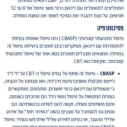
את סיכון החזרה של המחלה. לפי כך ישנם רופאים מומחים
הממליצים למטופלים עם דיכאון כרוני משך טיפול של 6 עד 12
חודשים, על מנת להגביר את הסיכוי לשמר את הפוגת המחלה.
פסיכותרפיה
טיפול התנהגותי קוגניטיבי (CBASP ) הינו טיפול שפותח במיוחד
להתמודדות עם דיכאון, ומחקרים רבים תומכים ביעילות טיפול זה
במחלה. ממצאים מוגבלים תומכים בסוג אחר של טיפול התנהגותי
קוגניטיבי, שקיצורו הוא CBT.
CBASP
– טיפול זה פותח על בסיס טיפול ה-CBT על ידי ד"ר
ג'יימס מק'קולו מאוניברסיטת וירג'יניה. הוא מבוסס על ההנחה,
כי מטופלים עם דיכאון כרוני חושבים, מתנהגים, ומתקשרים
בצורות המקשות על טיפול נפשי רגיל. הם מרוכזים בעצמם,
אינם משתפים פעולה, וקשה להם לשלוט ברגשותיהם. הם
נוטים גם להסתכל על מצבים בהווה "כשידור חוזר" של אירוע
שלילי מהעבר, או כסימן לאירוע שלילי שיתרחש בעתיד. טיפול
CBASP מנסה לחשוף השקפות והתנהגויות אלה ולהעמיד