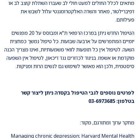
מתאים לכלל החולים למעט חולי לב שעברו השתלת קוצב לב או
דפיברילטור, מאחר והשדה האלקטרומגנטי עלול לשבש את
פעילותם.
הטיפול החדש ניתן במרכז הרפואי ת"א ומבוסס על 20 מפגשים
יומיים המתפרשים על ארבעה שבועות. כל טיפול נמשך כמחצית
השעה. לטיפול אין כל תופעות לוואי משמעותיות, ואינו מצריך הכנה
מוקדמת או אשפוז. בניגוד לכדורים נגד דיכאון, לטיפול אין השפעה
סיסטמית, ולכן הוא מאושר לשימוש גם לנשים הרות ומניקות.
לפרטים נוספים לגבי הטיפול בקסדה ניתן ליצור קשר
בטלפון: 03-6973685
מחקר ערוך ומתורגם, מקור:
Managing chronic depression; Harvard Mental Health