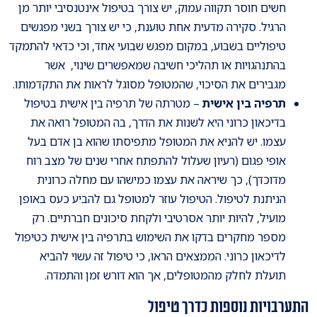
חשים חוסר תקווה עמוק, יש צורך בטיפול אינטנסיבי יותר מן
הרגיל. סקירה מדעית אחת טוענת, כי יש צורך בשני מפגשים
טיפוליים בשבוע, במקום מפגש שבועי אחד, וכי כדאי להתמקד
בהתנהגויות או תהליכי חשיבה שמאפשרים שינוי, אשר
מגבירים את הסיכוי, שהמטופל מסוגל לראות את התקדמותו.
תרפיה בין אישית
– מטרתה של תרפיה בין אישית בטיפול
בדיכאון כרוני היא לשנות את הדרך, בה המטופל רואה את
עצמו. יש להניא את המטופל מתפיסתו שהוא בן אדם בעל
אופי פגום (רעיון שעלול להתפתח אחרי שנים של מצב רוח
מדוכדך), כך שיראה את עצמו כמישהו עם מחלה כרונית
הניתנת לטיפול. הטיפול עוזר למטופל גם להביע כעס באופן
מועיל, להיות יותר אסרטיבי ולקחת סיכונים חברתיים. רק
מספר מחקרים בדקו את השימוש בתרפיה בין אישית כטיפול
לדיכאון כרוני. הממצאים הראו, כי טיפול זה עשוי להביא
תועלת לחלק מהמטופלים, אך הוא דורש זמן והתמדה.
התערבויות נוספות כדרך טיפול