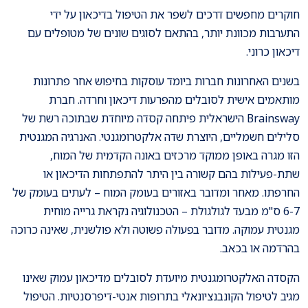
חוקרים מחפשים דרכים לשפר את הטיפול בדיכאון על ידי
התערבות מכוונת יותר, בהתאם לסוגים שונים של מטופלים עם
דיכאון כרוני.
בשנים האחרונות חברות ביומד עוסקות בחיפוש אחר פתרונות
מותאמים אישית לסובלים מהפרעות דיכאון וחרדה. חברת
Brainsway הישראלית פיתחה קסדה מיוחדת שבתוכה רשת של
סלילים חשמליים, היוצרת שדה אלקטרומגנטי. האנרגיה המגנטית
הזו מגרה באופן ממוקד מרכזים באונה הקדמית של המוח,
שתת-פעילות בהם קשורה בין היתר להתפתחות הדיכאון או
החרפתו. מאחר ומדובר באזורים בעומק המוח – לעתים בעומק של
6-7 ס"מ מבעד לגולגולת – הטכנולוגיה נקראת גרייה מוחית
מגנטית עמוקה. מדובר בפעולה פשוטה ולא פולשנית, שאינה כרוכה
בהרדמה או בכאב.
הקסדה האלקטרומגנטית מיועדת לסובלים מדיכאון עמוק שאינו
מגיב לטיפול הקונבנציונאלי בתרופות אנטי-דיפרסנטיות. הטיפול