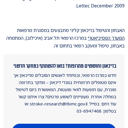
Letter, December 2009.
האבחון והטיפול בדיכאון קליני מתבצעים במסגרת מרפאות
המערך הפסיכיאטרי
במרכז הרפואי תל אביב (איכילוב), המתמחה
באבחון, טיפול ומעקב רפואי בתחום זה.
בדיכאון וחוששים מתרופות? בואו להשתתף במחקר חדשני
חדש במרכז הרפואי, ובמיוחד לאנשים הסובלים מדיכאון אך
אינם מטופלים תרופתית בנוגדי דיכאון – מחקר בתרופה
מוכרת, עם תופעות לוואי מועטות, המאושרת כיום לטיפול
במחלה אחרת. מעוניינים לשמוע פרטים? צרו איתנו קשר
עוד היום: במייל: stroke-research@tlvmc.gov.il או
בטלפון: 03-6947468