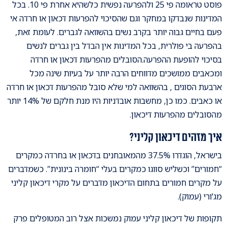
פוסט טראומה פי 25 ולהפרעה נפשית כלשהיא אחרת פי 10. בכל
המדינות שנבדקו במחקר וגם שהסיכוי להפרעות דכאון או חרדה אי
פעם בחיים גבוה יותר בקרב נשים בהשוואה לגברים. לעומת זאת,
בהפרעה בי פולרית, בכל המדינות אין הבדל בין גברים לנשים
בסיכוי להופעת ההפרעה.הסובלים מהפרעות דכאון או חרדה
ומכאבים ממושכים מדווחים הרבה יותר על בעיות שינה מכל
ארבעת הסוגים , בהשוואה למי שלא סובל מהפרעות דכאון או חרדה
או כאבים. כמו כן, מחשבות אובדניות היו מנת חלקם של 14% יותר
מהסובלים מהפרעות דיכאון.
איך מזהים דיכאון קליני?
בישראל, הוגדרו 37.5% מהמאובחנים בדכאון או בחרדה כמקרים
“חמורים” וכשליש סווגו כמקרים בעלי “חומרה בינונית”. כשמדברים
על מקרים חמורים בתחום הדיכאון מדברים על מקרי דיכאון קליני
מג'ורי (עמוק).
תקופות של דיכאון קליני עמוק נמשכות אצל רוב המטופלים פרק