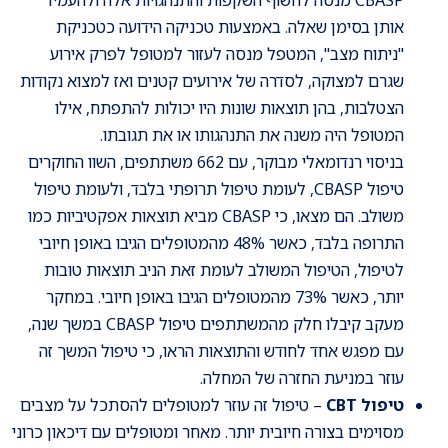
אותן בסימן שאלה. באמצעות טכניקה הידועה כטכניקת
"ניתוח מצב", המטפל מנסה לעזור למטופל לפרק אירוע
שגרם למצוקה, לסדרה של אירועים קטנים ואז למצוא נקודות
הצטלבות, בהן תוצאות שונות היו יכולות להתפתח, אילו
המטופל היה משנה את התנהגותו או את תגובתו.
בניסוי רנדומאלי מבוקר, עם 662 משתתפים, השוו החוקרים
טיפול CBASP, לעומת טיפול תרופתי בלבד, ולעומת טיפול
משולב. הם מצאו, כי CBASP מביא תוצאות אפקטיביות כמו
התרופה בלבד, כאשר 48% מהמטופלים הגיבו באופן חיובי
לטיפול, הטיפול המשולב לעומת זאת הניב תוצאות טובות
יותר, כאשר 73% מהמטופלים הגיבו באופן חיובי. במחקר
מעקב קיבלו חלק מהמשתתפים טיפול CBASP במשך שנה,
עם מפגש אחד לחודש והתוצאות הראו, כי טיפול המשך זה
עוזר במניעת החזרה של המחלה.
טיפול CBT
– טיפול זה עוזר למטופלים להסתכל על מצבים
מסוימים בצורה חיובית יותר. מאחר ומטופלים עם דיכאון כרוני