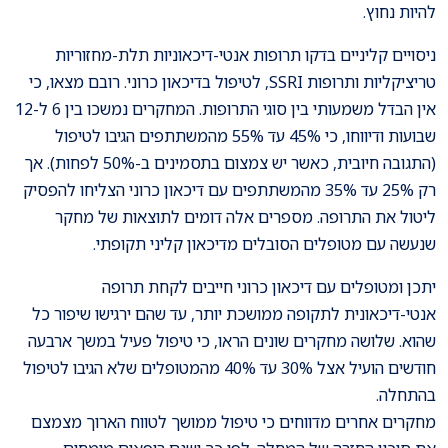
להיות נחוץ.
ניסויים קליניים בדקו תרופות אנטי-דיכאוניות תלת-מחזוריות
טריציקליות ותרופות SSRI, לטיפול בדיכאון כרוני. רובם מצאו, כי
אין הבדל משמעותי בין סוגי התרופות. המחקרים נמשכו בין 6 ל-12
שבועות ודיווחו, כי 45% עד 55% מהמשתתפים הגיבו לטיפול
(התגובה חיובית, כאשר יש צמצום בתסמינים ב-50% לפחות). אך
רק 25% עד 35% מהמשתתפים עם דיכאון כרוני הצליחו להפסיק
ליטול את התרופה. מספרים אלה דומים לתוצאות של מחקר
שנעשה עם מטופלים הסובלים מדיכאון קליני תקופתי.
יתכן ומטופלים עם דיכאון כרוני חייבים לקחת תרופה
אנטי-דיכאונית לתקופה ממושכת יותר, עד שהם ירגישו שיפור כל
שהוא. שלושה מחקרים שונים הראו, כי טיפול פעיל במשך ארבעה
חודשים הועיל אצל 30% עד 40% מהמטופלים שלא הגיבו לטיפול
בהתחלה.
מחקרים אחרים מדווחים כי טיפול ממושך לטווח הארוך מצמצם