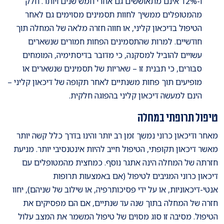
ו-12% אינם מתאוששים גם אחרי חמש שנים ויותר. חלק
מהמטופלים ממשיך לחוות תסמינים מסוימים גם לאחר
הטיפול בדיכאון קליני, או חווה חזרה מלאה של המחלה תוך
חודשיים. למרות שהתסמינים הפחות חמורים שנשארים
עשויים להוביל למסקנה, כי מדובר בדיסתימיה, המומחים
סבורים, כי תבנית זו – שאריות של תסמינים שנשארים או
מופיעים תוך פחות משנתיים לאחר תקופה של דיכאון קליני –
הינם למעשה דיכאון קליני בהפוגה חלקית.
טיפול תרופתי במחלה
מאחר ודיכאון כרוני נמשך זמן רב יותר והינו בדרך כלל קשה יותר
מאשר דיכאון תקופתי, הטיפול חייב להיות אינטנסיבי יותר. מניעת
חזרתה של המחלה הינה אתגר נוסף. כמחצית מהמטופלים עם
דיכאון כרוני המגיבים לטיפול (אם באמצעות תרופות
אנטי-דיכאוניות, או על ידי פסיכותרפיה, או שילוב של שניהם), יחוו
חזרה של המחלה בתוך שנה עד שנתיים, אם הם מפסיקים את
הטיפול. מסיבה זו סוג מסוים של טיפול המשמר את המצב עלול