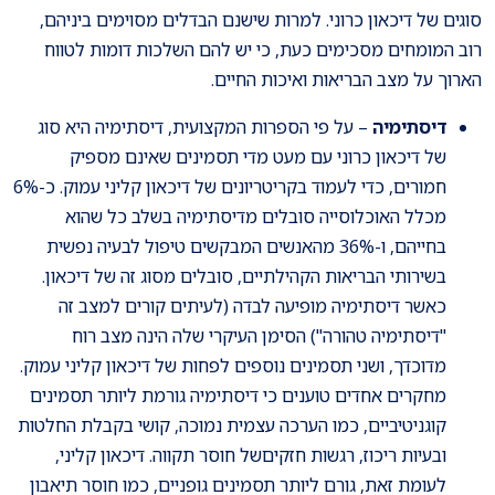
סוגים של דיכאון כרוני. למרות שישנם הבדלים מסוימים ביניהם,
רוב המומחים מסכימים כעת, כי יש להם השלכות דומות לטווח
הארוך על מצב הבריאות ואיכות החיים.
דיסתימיה
– על פי הספרות המקצועית, דיסתימיה היא סוג
של דיכאון כרוני עם מעט מדי תסמינים שאינם מספיק
חמורים, כדי לעמוד בקריטריונים של דיכאון קליני עמוק. כ-6%
מכלל האוכלוסייה סובלים מדיסתימיה בשלב כל שהוא
בחייהם, ו-36% מהאנשים המבקשים טיפול לבעיה נפשית
בשירותי הבריאות הקהילתיים, סובלים מסוג זה של דיכאון.
כאשר דיסתימיה מופיעה לבדה (לעיתים קורים למצב זה
"דיסתימיה טהורה") הסימן העיקרי שלה הינה מצב רוח
מדוכדך, ושני תסמינים נוספים לפחות של דיכאון קליני עמוק.
מחקרים אחדים טוענים כי דיסתימיה גורמת ליותר תסמינים
קוגניטיביים, כמו הערכה עצמית נמוכה, קושי בקבלת החלטות
ובעיות ריכוז, רגשות חזקיםשל חוסר תקווה. דיכאון קליני,
לעומת זאת, גורם ליותר תסמינים גופניים, כמו חוסר תיאבון