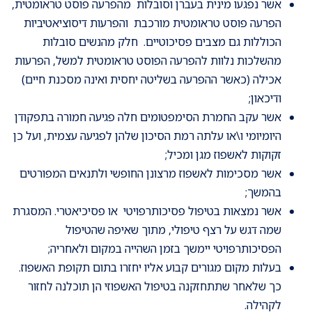
אשר נפגעו מינית בעברן וסובלות מהפרעה פוסט טראומטית,
הפרעה פוסט טראומטית מורכבת והפרעות דיסוציאטיביות
הכוללות גם מצבים פסיכוטיים. חלק מהנשים סובלות
מהשלכות נלוות להפרעה הפוסט טראומטית למשל, הפרעות
אכילה (כאשר ההפרעה בשליטה יחסית ואינה מסכנת חיים)
ודיכאון;
אשר עקב החמרת הסימפטומים חלה פגיעה חמורה בתפקודן
היומיומי ו\או עלתה רמת הסיכון שלהן לפגיעה עצמית, ועל כן
זקוקות לאשפוז מגן ומכיל;
אשר מסכימות לאשפוז מרצונן החופשי ולתנאים המפורטים
בהמשך;
אשר נמצאות בטיפול פסיכותרפויטי או פסיכיאטרי. המסגרת
שמה דגש על רצף טיפולי, מתוך שאיפה שהטיפול
הפסיכותרפויטי יימשך בזמן השהייה במקום ולאחריה;
בעלות מקום מגורים קבוע אליו יחזרו בתום תקופת האשפוז.
כך שלאחר שתתחזקנה בטיפול האשפוזי הן תוכלנה לחזור
לקהילה.