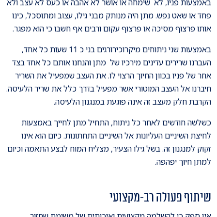
באמצעות פניו, לא שימחה או אושר לא אהבה או כעס לא עצב ולא
פחד או שאט נפש. מתן היה מנותק מבני גילו, עצוב ומתוסכל, כינו
אותו פרצוף מסיכה או פרצוף עקום ורבים אף חשבו כי הוא מפגר.
באמצעות שני ניתוחים מיקרוכירורגים בני כ 11 שעות כל אחד,
העברנו שרירים עדינים מירכיו של מתן והנחנו אותם כל אחד בצד
אחר של פניו בכוון החיוך הרצוי לו. את העצב שמפעיל את השריר
חיברנו אל העצב המוטורי אשר מפעיל בדרך כלל את שריר הלעיסה.
הקרבת חלק מעצב זה אינה פוגעת במנגנון הלעיסה.
כשלשה חודשים לאחר כל ניתוח, התחיל מתן לחייך באמצעות
לחיצת השיניים העליונות אל השיניים התחתונות. כיום הוא אינו
זקוק למנגנון זה. בשל גילו הצעיר, מצליח המוח לבצע התאמה וכיום
למתן חיוך יפהפה.
שיתוף פעולה רב-מקצועי
אין ספק כי להשלמה מקצועית ואיכותית של משימת שחזור