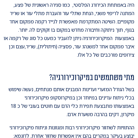
היה באמתחת הכירורג הפלסטי, כמו סגירה ראשונית של פצע,
המתנה לריפוי משני, הנחת שתלי עור והעברת מתלי עור או שריר
מקומיים. השיטה המתקדמת מאפשרת לנייד רקמה ממקום אחד
בגוף, תוך ניתוקה וחיבורה מחדש במקום בו זקוקים לה. יותר.
באמצעות המיקרוכירורגיה ניתן להעביר כמעט כל סוג של רקמה או
איבר ממקום אחד למשנהו: עור, פסציה (חיתולית), שריר,עצם וכן
צירופים מורכבים של כל אלו.
מתי משתמשים במיקרוכירורגיה?
בשל הגודל המזערי ועדינות המבנים אותם מנתחים, נעשה שימוש
בכלי ניתוח עדינים במיוחד וכן במיקרוסקופ מיקרוכירורגי
באמצעותו מתבצעת תפירת כלי הדם עם חוטים בעובי של כ 18
מיקרון, דקים בהרבה משערת אדם.
ההתוויות לשחזור מיקרוכירורגי רבות ומגוונות וניתוח מיקרוכירורגי
יבוצע בעיקר במקרים בהם אין אפשרות שחזור אחרת. לדוגמא: