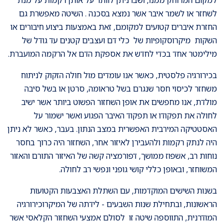
לשחזר או לשמר איבר אשר נמצא בסכנה . השיטה מאפשרת גם
החזרת איברים קטועים למקומם, זאת באמצעות ביצוע חיבורים או
השקות מיקרוסקופיות של כלי דם ועצבים קטנים עד גודל של
מילימטר אחד בכדי לחדש את אספקת הדם אל הרקמה המועברת.
בכירורגיה פלסטית, כאשר אנו עומדים מול חולה הזקוק לניתוח
משחזר לכיסוי חסר שנגרם בשל טראומה, סרטן או בשל סיבה
מולדת, אנו מחפשים את אופן השחזור הפשוט ביותר אשר ישיב
לחולה את תפקודו או תפקוד האיבר הפגוע ואשר ישמור על
האסטטיקה המירבית האפשרית במצב הנתון. בעבר, כאשר לא ניתן
היה לנתק רקמות ולהעבירן לאיזור אחר, השחזור היה כרוך בחסר
נוחות רב, אשפוז ממושך, דפורמציה קשה של האיזור התורם והאזור
המשוחזר, ובאופן כללי קושי גופני ונפשי רב לחולה.
בשנות השישים המוקדמות, עם השתלת האצבעות הקטועות
הראשונות, ובתחילת שנות השבעים - לידתה של המיקרוכירורגיה
המודרנית, התווספה שיטה זו לסולם אמצעי השחזור הקלאסי אשר