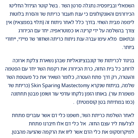
השמאלי ובביופסיה נתגלה סרטן השד . בשל קוטר הגידול החליטו
הכירורגים והאונקולוגים כי ענת תעבור כריתת שד והסרת בלוטות
לימפה מבית השחי. בדרך כלל לאחר ניתוח זה (תלוי בממצאיו) אין
צורך בהשלמה על ידי קרינה או כמוטראפיה. יחד עם הכירורג
ובתאום מלא עימו עברה ענת ניתוח כריתה ושחזור שד מיידי, ייחודי
ביותר.
בניגוד לכריתות שד קונבנציונאליות שבהן נשארת צלקת ארוכה
לרוחב כל בית החזה, כרת הכירורג את רקמת השד יחד עם הפטמה
והעטרה, רק דרך פתח העטרה, כלומר השאיר את כל מעטפת השד
שלמה, בניתוח שנקרא Skin Sparing Mastectomy (כריתת שד
משמרת עור). באותו הזמן נלקחו עודפי עור ושומן מבטן תחתונה
(כמו במתיחת בטן קוסמטית) .
לאחר השלמת כריתת השד, חשפנו כלי דם אשר עוברים מתחת
לצלעות ליד עצם החזה. אל כלי דם אלו חיברנו מתחת
למיקרוסקופ את כלי הדם אשר ליוו את הרקמה שהגיעה מהבטן.