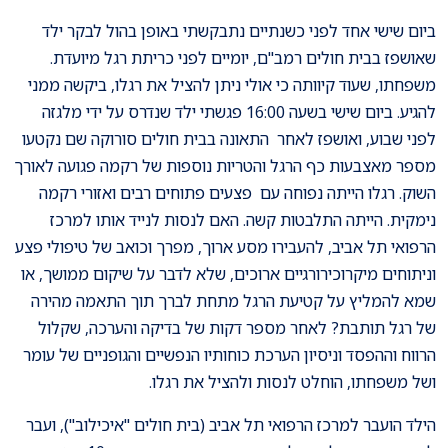
ביום שישי אחד לפני כשנתיים נתבקשתי באופן בהול לבקר ילד
שאושפז בבית חולים רמב"ם, יומיים לפני כריתת רגל מיועדת.
משפחתו, שעוד קיוותה כי אולי ניתן להציל את רגלו, ביקשה ממני
להגיע. ביום שישי בשעה 16:00 פגשתי ילד שנדרס על ידי מלגזה
לפני שבוע, ואושפז לאחר התאונה בבית חולים סורוקה שם נקטעו
מספר מאצבעות כף הרגל והטריות נוספות של רקמה פגועה לאורך
השוק. רגלו הייתה נפוחה עם פצעים פתוחים רבים ואזורי רקמה
נימקית. הייתה התלבטות קשה. האם לנסות לנייד אותו למרכז
הרפואי תל אביב, להעבירו מסע ארוך, מפרך וכואב של טיפולי פצע
וניתוחים מיקרוכירורגיים ארוכים, שלא לדבר על שיקום ממושך, או
שמא להמליץ על קטיעת הרגל מתחת לברך תוך התאמה מהירה
של רגל תותבת? לאחר מספר דקות של בדיקה והערכה, שקלול
הרווח וההפסד וניסיון הערכת כוחותיו הנפשיים והגופניים של עומר
ושל משפחתו, הוחלט לנסות ולהציל את רגלו.
הילד הועבר למרכז הרפואי תל אביב (בית חולים "איכילוב"), ועבר