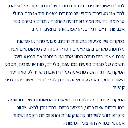
לחולים אשר עוברים כריתות נרחבות של סרטן העור מעל פניהם,
להם אנו מעבירים כיסויי עור נרחבים מאמת היד או הגב. בחולי
טראומה, נדרשת המיקרוכירורגיה להחזרת איברים קטועים כמו
אצבעות, ידיים, רגליים, קרקפת, אוזניים ואיבר המין.
במקרים של פציעות בתאונות דרכים, פיגועי טרור או פציעות
מלחמה, מקרים בהם קיימים חסרי רקמה רכה טראומטיים אשר
אינם מאפשרים סגירה מסוג אחר ואשר יסכנו את הנפגע בשל
חשיפה של מבנים פגיעים כמו עצם, כלי דם, מוח או עצבים, תספק
המיקרוכירורגיה הגנה מתאימה על ידי העברת שריר לכיסוי וריפוי
האזור הפגוע . באמצעות שיטה זו ניתן להציל גפיים אשר עמדו לפני
קטיעה.
המיקרוכירורגיה מטפלת גם בתוצאותיה המאוחרות של הטראומה
כמו בזיהום עצם כרוני, בפצועי כוויות, בהם ניתן לבצע שחזור
מיקרוכירורגי לשחרור קונטרקטורות (התכווצויות ריקמה ושיפור
אסטטי במראה החיצוני המעוות).