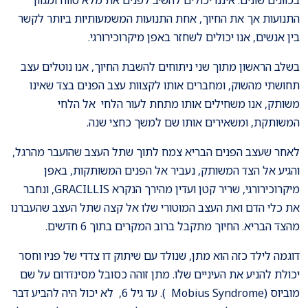
התנועות אך את החיוך, אחת התנועות המשמעותיות ביותר לקשר
בין אנשים, אנו יכולים לשחזר באפן מיקרוכירורגי.
בשלב הראשון מתוך שני ניתוחים להשבת החיוך, אנו נוטלים עצב
תחושתי מהשוק, ומחברים אותו לקצוות עצב הפנים בצד שאינו
משותק, אנו משחילים אותו מתחת לעור הלחי אל הלחי
המשותקת, ומשאירים אותו שם למשך כחצי שנה.
לאחר שעצב הפנים הבריא צמח לתוך שתל העצב שהועבר מהרגל,
והגיע אל הצד המשותק, נעביר אל הפנים המשותקות, באפן
מיקרוכירורגי, שריר קטן ועדין מהירך הנקרא GRACILLIS, ונחבר
את כלי הדם ואת העצב המוטורי שלו אל קצה שתל העצב שהעברנו
מהצד הבריא. החיוך מתקבל ברוב המקרים בתוך 6 חדשים.
דוגמה לילד כזה הוא מתן, שנולד עם שיתוק דו צדדי של פניו וחסר
יכולת להניע את העיניים שלו. מתן זוהה כסובל מסינדרום על שם
מוביוס (Mobius Syndrome ). עד גיל 6, לא יכול היה להביע דבר