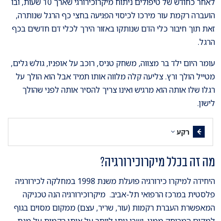
לאחר כחודש של טיפולים ניתוח מיקרוכירורגי שארך 10 שעות, ובו
הועברה רקמת עור מירכו לכיסוי הפגיעה בחצי כף הרגל שנותרה,
זאת תוך חיבור כלי הדם שנותקו באזור הירך לכלי דם חדשים בכף
הרגל.
עומר היום ילד בר מצווה, משחק טניס, רוכב על אופניו, גולש גלים,
מטייל הולך ורץ. צליעה קלה מלווה אותו תמיד אבל הוא הולך על
רגלו שלו אותה הוא מרגיש ואינו צריך להסיר אותה לפני שהולך
לישון.
רקע
מה זה בכלל מיקרוכירורגיה?
היחידה למיקרו כירורגיה פועלת משנת 1998 במחלקה לכירורגיה
פלסטית במרכז הרפואי תל-אביב. מיקרוכירורגיה הנה טכניקה
המאפשרת העברת רקמות (עור, שריר, עצם) ממקום מסוים בגוף
למקום המרוחק ממנו, ושבו ניתן לוותר על אותן רקמות על מנת