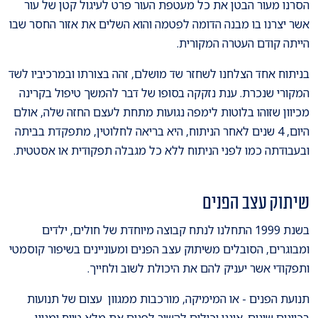
הסרנו מעור הבטן את כל מעטפת העור פרט לעיגול קטן של עור
אשר יצרנו בו מבנה הדומה לפטמה והוא השלים את אזור החסר שבו
הייתה קודם העטרה המקורית.
בניתוח אחד הצלחנו לשחזר שד מושלם, זהה בצורתו ובמרכיביו לשד
המקורי שנכרת. ענת נזקקה בסופו של דבר להמשך טיפול בקרינה
מכיוון שזוהו בלוטות לימפה נגועות מתחת לעצם החזה שלה, אולם
היום, 4 שנים לאחר הניתוח, היא בריאה לחלוטין, מתפקדת בביתה
ובעבודתה כמו לפני הניתוח ללא כל מגבלה תפקודית או אסטטית.
שיתוק עצב הפנים
בשנת 1999 התחלנו לנתח קבוצה מיוחדת של חולים, ילדים
ומבוגרים, הסובלים משיתוק עצב הפנים ומעוניינים בשיפור קוסמטי
ותפקודי אשר יעניק להם את היכולת לשוב ולחייך.
תנועת הפנים - או המימיקה, מורכבות ממגוון עצום של תנועות
בכוונים שונים. איננו יכולים להשיב לפנים את מלא טווח ומגוון