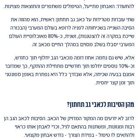
להתעודד: האבחון מתייעל, הטיפולים משתפרים והתוצאות מצוינות.
שתי עובדות מטרידות על כאב גב תחתון: ראשית, הוא מהווה את
הסיבה השנייה בשכיחותה לפניה לרופא בעולם המערבי (הבכורה
שייכת במקרה זה להצטננות), ושנית, כ-80% מאוכלוסיית העולם
המערבי יסבלו בשלב מסוים במהלך החיים מכאב זה.
אלא, שיש גם נחמה: אחוז דומה מכאבי הגב יחלוף תוך כחודש,
וכ-10% נוספים יחלפו תוך חודשיים מתחילת ההתקף, כך שמדובר
אמנם בבעיה שכיחה, אלא שבדרך כלל היא נפתרת באופן ספונטני
תוך זמן קצר יחסית.
מהן הסיבות לכאבי גב תחתון?
לרוב לא יודעים מה המקור המדויק של הכאב. הסיבות לכאב הגב הן
רבות ומגוונות, ומשתנות בהתאם לגיל, וכדי לאבחן אותו כראוי
ולהתאים לו טיפול - במידת הצורך - נדרש אבחון מקצועי.