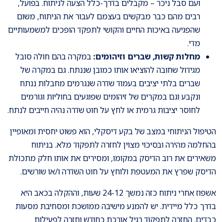
ועם סבל ניכר – מקבלים בדרך-כלל הצעה לניתוח. בפועל,
רבים מהם כבר מבקשים בעצמם לעבור את הניתוח, משום
שהפגיעה באיכות החיים והקושי לתפקד הופכים למשמעותיים
מדי.
מחלות קשות, שברים וזיהומים:
במקרה בהם חולה סובל
מגידול שחובה להוציאו אותו כמובן שננתח. גם במקרה של
שברים בלתי יציבים בעמוד שדרה שנגרמים מחבלות ננתח
ונקבע וגם במקרים של זיהומים שפוגעים בחוליות וגורמים
לחוסר יציבות גרמית או לחץ על חוט שדרה נהיה חייבים לנתח.
הטיפול הניתוחי במצב של בקע דיסקלי, הוא פשוט יחסית ומאופיין
בהחלמה מהירה ובסיכוי מצוין לחזרה לתפקוד מלא. בניתוח
משאירים את רוב הדיסק במקומו, ומסירים את אותו חלק מתכולת
הדיסק שפרץ את המעטפת ולוחץ על חוט השדרה ו/או שורשים.
אשפוז אחרי ניתוח כזה נמשך 24-12 שעות, וההקלה בכאב היא
בדרך כלל מיידית. יש להמנע מישיבה ממושכת ומסחיבת מסעות
כבדים. החזרה לתפקוד רגיל אורכת כחודש וחזרה לפעילות