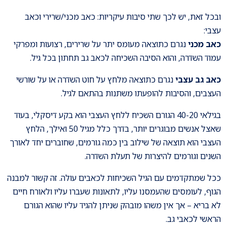
ובכל זאת, יש לכך שתי סיבות עיקריות: כאב מכני/שרירי וכאב
עצבי:
כאב מכני
נגרם כתוצאה מעומס יתר על שרירים, רצועות ומפרקי
עמוד השדרה, והוא הסיבה השכיחה לכאב גב תחתון בכל גיל.
כאב גב עצבי
נגרם כתוצאה מלחץ על חוט השדרה או על שורשי
העצבים, והסיבות להופעתו משתנות בהתאם לגיל.
בגילאי 40-20 הגורם השכיח ללחץ העצבי הוא בקע דיסקלי, בעוד
שאצל אנשים מבוגרים יותר, בדרך כלל מגיל 50 ואילך, הלחץ
העצבי הוא תוצאה של שילוב בין כמה גורמים, שחוברים יחד לאורך
השנים וגורמים להיצרות של תעלת השדרה.
ככל שמתקדמים עם הגיל השכיחות לכאבים עולה. זה קשור למבנה
הגוף, לעומסים שהעמסנו עליו, לתאונות שעברו עליו ולאורח חיים
לא בריא – אך אין משהו מובהק שניתן להגיד עליו שהוא הגורם
הראשי לכאבי גב.