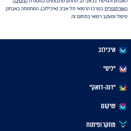
האבחון והטיפול בכאבי גב תחתון מתבצעים במסגרת
החטיבה
האורתופדית
במרכז הרפואי תל אביב (איכילוב), המתמחה באבחון,
טיפול ומעקב רפואי בתחום זה.
איכילוב
"ליס"
"דנה-דואק"
שיקום
מחקר ופיתוח