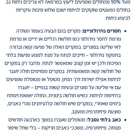
מעל 90% מהחולים שמגיעים ליעוץ במרפאה לא צריכים ניתוח גב.
בחולים המעטים שזקוקים לניתוח ישנם שלוש סיבות עיקריות
לביצוע ניתוח:
חסרים נוירולוגיים:
מקרים בהם הבעיה בעמוד השדרה
גורמת לחסר נוירולוגי כמו חולשת רגליים או ידיים או גורמת
לאי שליטה בסוגרים. במקרים האלה של פגיעה קשה וברורה
בתפקוד נוירולוגי – חייבים לנתח על מנת למנוע פגיעות בלתי
הפיכות ולכן יש זמן קצוב שמאפשר לנתח. מדובר רק במקרים
של חולשה קשה ומשמעותית. במקרים מסוימים חולה יועבר
לניתוח אפילו ישירות דרך המיון. מטופל או מטופלת שמגיעים
עם אי שליטה על סוגרים ובעיות קשות בגפיים – יועברו
בדחיפות לניתוח. כשיש חולשה בינונית, החולה יאושפז וינותח
בימים שאחרי, במקרים שיש חולשה קלהניתנים נוגדי כאבים,
מוצעת פיזיותרפיה ומעקב.
כאב בלתי נסבל:
מטופלים שעברו במשך כארבעה חודשים
מנוחה, פיזיותרפיה, משככי כאבים וזריקות – בלי שחל שיפור