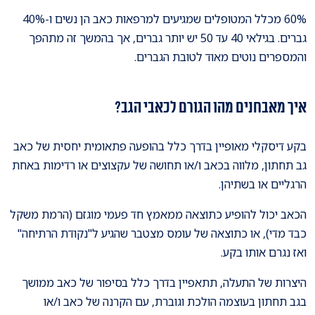
60% מכלל המטופלים שמגיעים למרפאות כאב הן נשים ו-40%
גברים. בגילאי 40 עד 50 יש יותר גברים, אך בהמשך זה מתהפך
והמספרים נוטים מאוד לטובת הגברים.
איך מאבחנים מהו הגורם לכאבי הגב?
בקע דיסקלי מאופיין בדרך כלל בהופעה פתאומית יחסית של כאב
גב תחתון, מלווה בכאב ו/או תחושה של עקצוצים או רדימות באחת
הרגליים או בשתיהן.
הכאב יכול להופיע כתוצאה ממאמץ חד פעמי מוגזם (הרמת משקל
כבד מדי), או כתוצאה של עומס מצטבר שהגיע ל"נקודת הרתיחה"
ואז נגרם אותו בקע.
היצרות של התעלה, תתאפיין בדרך כלל בסיפור של כאב ממושך
בגב תחתון בעוצמה הולכת וגוברת, עם הקרנה של כאב ו/או