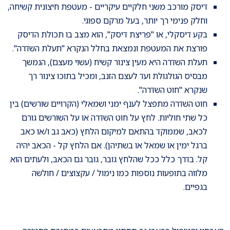
דיסק מורכב משני חלקיים עיקריים - מעטפת חיצונית קשיחה,
וחלק פנימי רך יותר, בעל מרקם ספוגי.
בקע דיסקלי, או "פריצת דיסק", הוא מצב בו תכולת הדיסק
פורצת את המעטפת ונמצאת בחלל הנקרא "תעלת השדרה".
תעלת השדרה היא מעין צינור קשיח (עשוי מעצם), הנמשך
מבסיס הגולגולת ועד לעצם הזנב, ומכיל בתוכו צינור רך
שנקרא "חוט השדרה".
חוט השדרה מתפצל לענף ימני ושמאלי (הקרויים שורשים) בין
כל שתי חוליות. לחץ על חוט השדרה או על השורשים גורם
לכאב, שממוקד בהתאם למיקום הלחץ (כאב גב ו/או כאב
ברגל ימין או שמאל או בשתיהן). אם הלחץ קל - הכאב יהיה
קל. בדרך כלל ככל שהלחץ גובר, גובר גם הכאב, ולעתים הוא
מלווה בתופעות נוספות כמו נימול / עקצוצים / חולשה
בגפיים.