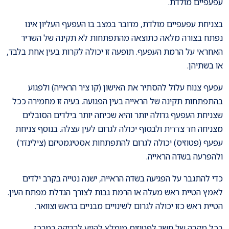
עפעפיים מולדת.
בצניחת עפעפיים מולדת, מדובר במצב בו העפעף העליון אינו
נפתח בצורה מלאה כתוצאה מהתפתחות לא תקינה של השריר
האחראי על הרמת העפעף. תופעה זו יכולה לקרות בעין אחת בלבד,
או בשתיהן.
עפעף צנוח עלול להסתיר את האישון (קו ציר הראייה) ולפגוע
בהתפתחות תקינה של הראייה בעין הפגועה. בעיה זו מחמירה ככל
שצניחת העפעף גדולה יותר והיא שכיחה יותר בילדים הסובלים
מצניחה חד צדדית ולבסוף יכולה לגרום לעין עצלה. בנוסף צניחת
עפעף (פטוזיס) יכולה לגרום להתפתחות אסטיגמטיזם (צילינדר)
ולהפרעה בשדה הראייה.
כדי להתגבר על הפגיעה בשדה הראייה, ישנה נטייה בקרב ילדים
לאמץ הטיית ראש מעלה או הרמת גבות לצורך הגדלת מפתח העין.
הטיית ראש כזו יכולה לגרום לשינויים מבניים בראש וצוואר.
בכל מקרה של חשד לפטוזיס מומלץ להגיע לבדיקה במרכז