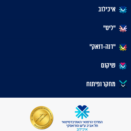
איכילוב
"ליס"
"דנה-דואק"
שיקום
מחקר ופיתוח