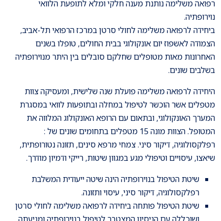
רפואה משלימה נותנת מענה חלקי ומלא לתופעת הלוואי
נוירופתיה.
ביחידה לרפואה משלימה לחולי סרטן במרכז הרפואי תל-אביב,
הצמודה לאשפוז יום אונקולוגי בבית החולים, טופלו בשנים
האחרונות מאות מטופלים שחלקם סובלים בין היתר מנוירופתיה
בשלבים שונים.
היחידה לרפואה משלימה פועלת שנה שלישית, ומעסיקה צוות
מטפלים אשר הוכשר לטיפול במחלה ובתופעות לוואי במסגרת
המערך האונקולוגי, ובתאום עם הרופא האונקולוג המלווה את
המטופל. הצוות מונה 15 מטפלים בתחומים שונים של :
רפלקסולוגיה, דיקור סיני. צמחי מרפא סינים, תזונה נטורופתית,
שיאצו, עיסויים וטיפולי מגע במגוון שיטות, רייקי ודמיון מודרך.
שיטת הטיפול בנוירופתיה הינה שיטה ייעודית המשלבת
רפלקסולוגיה, דיקור סיני, עיסוי ותזונה.
שיטת הטיפול פותחה ביחידה לרפואה משלימה לחולי סרטן
ושוכללה עם הניסיון המצטבר לטיפול בנוירופתיה ומניעתה.