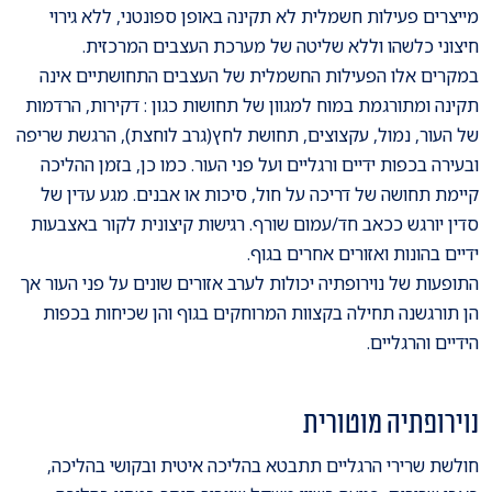
מייצרים פעילות חשמלית לא תקינה באופן ספונטני, ללא גירוי
חיצוני כלשהו וללא שליטה של מערכת העצבים המרכזית.
במקרים אלו הפעילות החשמלית של העצבים התחושתיים אינה
תקינה ומתורגמת במוח למגוון של תחושות כגון : דקירות, הרדמות
של העור, נמול, עקצוצים, תחושת לחץ(גרב לוחצת), הרגשת שריפה
ובעירה בכפות ידיים ורגליים ועל פני העור. כמו כן, בזמן ההליכה
קיימת תחושה של דריכה על חול, סיכות או אבנים. מגע עדין של
סדין יורגש ככאב חד/עמום שורף. רגישות קיצונית לקור באצבעות
ידיים בהונות ואזורים אחרים בגוף.
התופעות של נוירופתיה יכולות לערב אזורים שונים על פני העור אך
הן תורגשנה תחילה בקצוות המרוחקים בגוף והן שכיחות בכפות
הידיים והרגליים.
נוירופתיה מוטורית
חולשת שרירי הרגליים תתבטא בהליכה איטית ובקושי בהליכה,