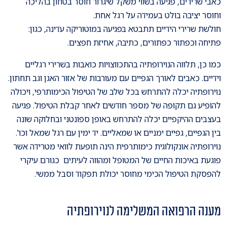
כאבי שרירים, פגיעה בשווי משקל שיגרור חוסר בטחון בהליכה
וחוסר יציבה בולט בעמידה על רגל אחת.
חולשת שרירי הידיים תתבטא בפגיעה במוטוריקה עדינה, כגון:
פתיחה וכפתור כפתורים, כתיבה, אחיזת חפצים.
כמו כן, תלווה הנוירופתיה בהתכווצויות כואבות בשרירי רגליים
וידיים. כאבים לאורך הגפיים עם מעורבות של אזור האגן וגב תחתון.
נוירופתיה יכלה להתרחש בכל שלב של הטיפול הכימותרפי, ויכולה
להופיע גם תקופה של מספר חודשים לאחר קבלת הטיפול. פגיעה
בעצבים ההיקפיים יכלה להתרחש באופן ספונטני ובחלוקה שונה
בין הגפיים, גפיים ימניים או שמאליים. יד ימין עם רגל שמאל וכו'.
נוירופתיה אונקולוגית כימותרפית הינה תופעת לוואי מטרידה אשר
פוגעת באיכות החיים של המטופל ומהווה לעיתים כגורם עיקרי
להפסקת הטיפול הכימי מחוסר יכולת תפקוד וסבל ממשי.
מענה הרפואה המשלימה לנוירופתיה