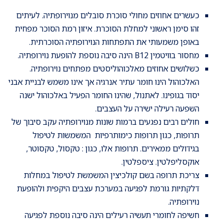
כעשרים אחוזים מחולי סוכרת סובלים מנוירופתיה. לעיתים
זהו סימן ראשוני למחלת הסוכרת. איזון רמת הסוכר מפחית
באופן משמעותי את התפתחות הנוירופתיה הסוכרתית.
מחסור בוויטמין B12 הינה סיבה נוספת להופעת נוירופתיה.
כשלושים אחוזים מאלכוהוליסטים מפתחים נוירופתיה.
האלכוהול הינו חומר עתיר אנרגיה אך אינו משמש לבניית אבני
יסוד בגופינו. לאתנול, שהינו החומר הפעיל באלכוהול ישנה
השפעה רעילה ישירה על העצבים.
חולים רבים נפגעים ברמות שונות מנוירופתיה עקב סיבוך של
תרופות, כגון תרופות כימותרפיות המשמשות לטיפול
בגידולים ממאירים. תרופות אלו, כגון : טקסול, טקסוטר,
אוקסליפלטין. ציספלטין.
צריכת תרופה בשם קולכיצין המשמשת לטיפול במחלות
דלקתיות גורמת לפגיעה במערכת עצבים היקפית ולהופעת
נוירופתיה.
חשיפה לחומרי תעשיה רעילים הינה סיבה נוספת לפגיעה