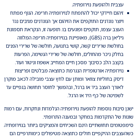
עצבית ולהופעת נוירופתיה.
זיהום חיידקי יכול להתפתח לנוירופתיה חריפה. הגוף מפתח
ויוצר נוגדנים התוקפים את הזיהום אך הנוגדנים מגיבים נגד
העצב עצמו, תוקפים ופוגעים בו. תופעה זו, הנקראת תסמונת
גיליאן ברה (GBS), מאופיינת בנוירופתיה חריפה המלווה
בחולשת שרירים קשה, קושי בתנועה, חולשה של שרירי הפנים
בחלק ניכר מהחולים, חולשה של שרירי הנשימה, הפרעות
בקצב הלב כסיבוך מסכן חיים המחייב אשפוז וניטור ועוד.
נוירופתיה אורטופדית הנגרמת כתוצאה מבלטים ופריצות
דיסק בחוליות צוואר ומותן עם לחץ עצבי מובילה לכאב מוקרן
לאורך העצב ביד או ברגל, ובהמשך לחוסר תחושה בגפיים עד
לשמיטה של כף היד או הרגל.
ישנן סיבות נוספות להופעת נוירופתיה הנלמדות ונחקרות, עם רמות
שונות של התקדמות במחקר ובמענה התרופתי.
סימפטומים תחושתיים הינם השכיחים והמציקים ביותר בנוירופתיה.
כשהעצבים ההיקפיים חולים כתוצאה מטיפולים כימותרפיים הם