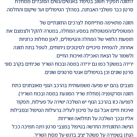
לתזונה תפקיד חשוב בטיפול באנשים/נשים הסובלים ממחלת
סרטן כבר משלבי האבחנה, במהלך הטיפולים ועד שיקום והחלמה.
תזונה מתאימה מתייחסת לצרכים התזונתיים של
המטופלים/המטופלות במסע המחלה, במטרה להקל ולצמצם את
תופעות הלוואי של המחלה והטיפולים, לאזן מחלות כרוניות
אחרות, להפחית סיכויים לסיבוכים ניתוחים, לטפל בתת תזונה
ולשמור על הנאת האכילה ואיכות החיים.
ירידה במשקל כמו גם ירידה במסה ובכוח השריר שכיחים בקרב סוגי
סרטן שונים וכן בטיפולים אנטי סרטנים שונים.
מצבים בהם יש פגיעה משמעותית בהרכב הגוף מאובחנים כתת
תזונה וסרקופניה (מחלת שריר הפוגעת במסה ובכוח השריר).
לפגיעה כזו בהרכב הגוף יש השלכה ישירה על פעילות, תפקוד
ואיכות חיים אבל גם על סיכון לעליה ברעילות הטיפול ובסבילות
אליו ובכך השלכה על תחלואה ושרידות.
הגישה התזונתית החדשה בטיפול במצבי סרטן הינה תמיכה ככל
הנתן בשמירה על משקל יציב בדגש על מסת השריר.