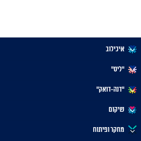
איכילוב
"ליס"
"דנה-דואק"
שיקום
מחקר ופיתוח