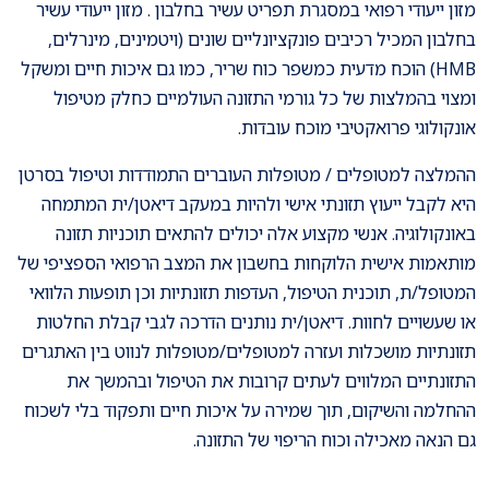
מזון ייעודי רפואי במסגרת תפריט עשיר בחלבון . מזון ייעודי עשיר
בחלבון המכיל רכיבים פונקציונליים שונים (ויטמינים, מינרלים,
HMB) הוכח מדעית כמשפר כוח שריר, כמו גם איכות חיים ומשקל
ומצוי בהמלצות של כל גורמי התזונה העולמיים כחלק מטיפול
אונקולוגי פרואקטיבי מוכח עובדות.
ההמלצה למטופלים / מטופלות העוברים התמודדות וטיפול בסרטן
היא לקבל ייעוץ תזונתי אישי ולהיות במעקב דיאטן/ית המתמחה
באונקולוגיה. אנשי מקצוע אלה יכולים להתאים תוכניות תזונה
מותאמות אישית הלוקחות בחשבון את המצב הרפואי הספציפי של
המטופל/ת, תוכנית הטיפול, העדפות תזונתיות וכן תופעות הלוואי
או שעשויים לחוות. דיאטן/ית נותנים הדרכה לגבי קבלת החלטות
תזונתיות מושכלות ועזרה למטופלים/מטופלות לנווט בין האתגרים
התזונתיים המלווים לעתים קרובות את הטיפול ובהמשך את
ההחלמה והשיקום, תוך שמירה על איכות חיים ותפקוד בלי לשכוח
גם הנאה מאכילה וכוח הריפוי של התזונה.