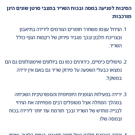
הסיבות לפגיעה במסה ובכוח השריר במצבי סרטן שונים הינן
מורכבות:
הגידול עצמו משחרר חומרים הגורמים לירידה בתיאבון
ובצריכת חלבון ובכך מגביר פירוק של רקמות הגוף כולל
השריר.
טיפולים כימיים, כירורגים כמו גם ביולוגים ואימונולוגים גם הם
נמצאו כבעלי השפעה על פירוק שריר גם באם אין ירידה
במשקל.
ירידה בפעילות הגופנית היומיומית והספורטיבית השכיחה
במהלך המחלה אצל מטופלים רבים מפחיתה את הגירוי
לבנייה מחדש של השריר ובכך תורמת עוד יותר לירידה בכוח
ובמסה שלו.
ירידה בצריכת חלבון בשל חוסר תיאבון, בעיות בליעה, שינויי