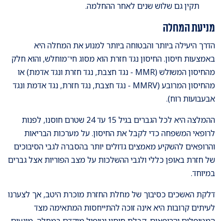
תקין גם שלוש שנים לאחר ההחלמה.
מניעת המחלה
הדרך היעילה ביותר והבטוחה ביותר למנוע את המחלה היא
באמצעות חיסון. החיסון נגד חזרת הוא מסוג חי־מוחלש, והוא חלק
מהחיסון המשולש (MMR - נגד חצבת, נגד חזרת ונגד אדמת) או
מהחיסון המרובע (MMRV - נגד חצבת, נגד חזרת, נגד אדמת ונגד
אבעבועות רוח).
ההמלצה היא לכל הגברים בגיל 15 עד 24 שטרם חוסנו, לפנות
לרופאי המשפחה כדי לקבל את החיסון. על מערכות הבריאות
והרופאים להשקיע מאמצים גדולים יותר בהסברה לגבי הסיבוכים
של חזרת באופן כללי ולגבי ההשלכות על מצב הפוריות אצל גברים
במיוחד.
דלקת האשכים כסיבוך של מחלת החזרת מוכרת היטב, אך לצערנו
לעיתים קרובות היא אינה זוכה להתייחסות המתאימה מצד
המטופלים והרופאים. קבלת חיסון וטיפול מוקדם במחלה, מונעים