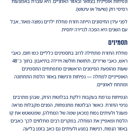
ונפיחות אופיינית בצוואר ובאזור האוזניים. היא עוברת באמצעות
רסיסי רוק (שיעול או עיטוש).
לפני עידן החיסונים הייתה חזרת מחלת ילדים נפוצה מאוד, אבל
עם השנים היא הפכה לנדירה יחסית.
תסמינים
מחלת החזרת מתחילה לרוב בתסמינים כלליים כמו חום, כאבי
ראש, כאבי שרירים, תחושת חולשה וירידה בתיאבון. בתוך כ־48
שעות מהופעת הסימנים הראשונים מתפתחים התסמינים
האופייניים למחלה — נפיחות ורגישות באזור הלסת התחתונה
ומתחת לאוזניים.
הנפיחות נגרמת בעקבות דלקת בבלוטות הרוק, שבהן מתרבים
נגיפי החזרת. כאשר הבלוטות מתנפחות, הפנים מקבלות מראה
מעוגל ולעיתים נפוח (מכאן שמה של המחלה), שמטשטש את קו
הלסת ומאפיין את המחלה. במקרים רבים מתלווים לכך כאבים
באזור הנפוח, רגישות במגע ולעיתים גם כאב בזמן בליעה.