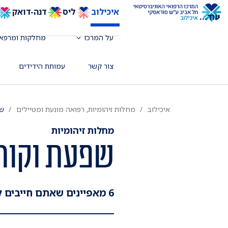
איכילוב
ליס
דנה-דואק
עוד
...
על המרכז
מחלקות ומרפאו
צור קשר
עמותת הידידים
איכילוב
מחלות זיהומיות, רפואה מונעת ומטיילים
שפ
מחלות זיהומיות
שפעת וקור
6 מאפיינים שאתם חייבים להכיר לפני שמגיע החורף