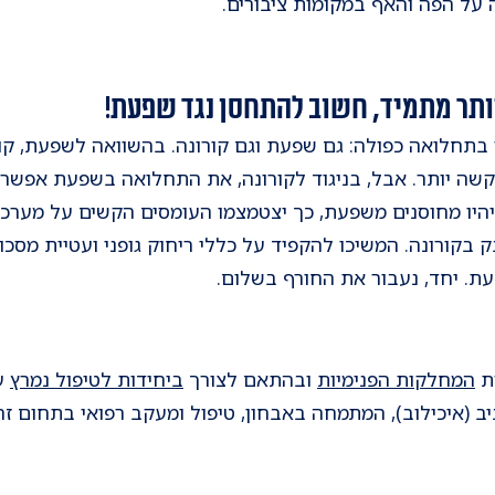
על הפה והאף במקומות ציבורים.
ותר מתמיד, חשוב להתחסן נגד שפעת!
ן בתחלואה כפולה: גם שפעת וגם קורונה. בהשוואה לשפעת, קו
שה יותר. אבל, בניגוד לקורונה, את התחלואה בשפעת אפשר ל
 יהיו מחוסנים משפעת, כך יצטמצמו העומסים הקשים על מערכת
ק בקורונה. המשיכו להקפיד על כללי ריחוק גופני ועטיית מסכו
עת. יחד, נעבור את החורף בשלום.
ת
המחלקות הפנימיות
ובהתאם לצורך
ביחידות לטיפול נמרץ
עב
ב (איכילוב), המתמחה באבחון, טיפול ומעקב רפואי בתחום זה