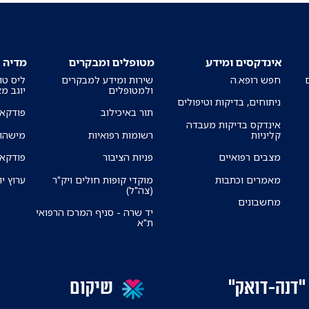
אינדקסים ומידע
מטופלים ומבקרים
מדיה
חפש רופא.ה
שירות ומידע למבקרים
ליס טו
ולמטופלים
יוגב מ
ניתוחים, בדיקות וטיפולים
תור באיכילוב
פודקאס
אינדקס בדיקות מעבדה
קליניות
רשומות רפואיות
מישהו 
מצבים רפואיים
פניות הציבור
פודקאס
מאמרים וכתבות
מוקדי קופות חולים ויק"ר
ערוץ יו
(צה"ל)
מחשבונים
יד שרה - סניף המרכז הרפואי
ת"א
"דנה-דואק"
שיקום