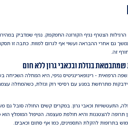
ת החורף הרגילות הצטרף נגיף הקורונה החמקמק. נגיף שמדביק במה
משך גם אחרי ההבראה ועשוי אף לגרום למוות. כתבה זו תסק
רף זה.
 שמתבטאת בנזלת ובכאבי גרון ללא חום
שפה הרפואית - רינופארינגיטיס נגיפי, היא המחלה השכיחה בע
. ההידבקות מתרחשת במגע עם רסיסי רוק ונזלת, כשהמחלה ע
לולה, התעטשויות וכאבי גרון. במקרים קשים החולה סובל גם מ
ין תרופה להצטננות והיא חולפת מעצמה. הטיפול המומלץ הוא 
ימוש בתרופות להקלת התסמינים, כמו אף סתום וכאבים.