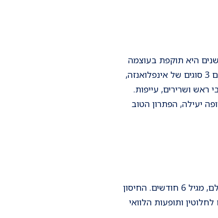
ינו כבר כ-2,400 שנה, כשאחת לכמה שנים היא תוקפת בעוצמה
וקוטלת המוני בני אדם ברחבי העולם. השפעת נגרמת ע"י וירוסים ממשפחת אורתומיקסו, ובהם 3 סוגים של אינפלואנזה,
ראש ושרירים, עייפות.
פה יעילה, הפתרון הטוב
חיסון באמצעות הזרקת נגיף מומת, שאינו יכול לחולל מחלה, ולכן מאושר לכולם, מגיל 6 חודשים. החיסון
 לחלוטין ותופעות הלוואי