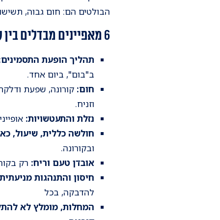
הבולטים הם: חום גבוה, תשישו
6 מאפיינים מבדלים בין קורונה למחלות החורף
תהליך הופעת התסמינים:
ב"בום", ביום אחד.
חום:
קורונה, שפעת ודלקת 
וזניח.
נזלת והתעטשויות:
אופייני
חולשה כללית, שיעול, כאב
ובקורונה.
אובדן טעם וריח:
רק בקורו
חיסון והתנהגות מניעתית:
להדבקה, בכל
המחלות, מומלץ לא להתק