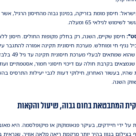
ראל: חיסון מומת בזריקה, במינון גבוה מהחיסון הרגיל, אשר 
ימוש לגילאי 65 ומעלה.
ט":
חיסון שקיים, השנה, רק בחלק מקופות החולים. חיסון ללא 
כיל נגיף חי ומוחלש. מערכת חיסונית תקינה אמורה להתגבר ע
ולפתח חיסוניות. חסר
ם שנמצאים בקרבת חולה עם דיכוי חיסוני חמור, אסטמתיים ועוד
 שהיו, בעשור האחרון, חילוקי דעות לגבי יעילות התרסיס בהשו
שווק השנה.
קית המתבטאת בחום גבוה, שיעול והקאות
ל ידי חיידקים, בעיקר פנאומוקוק או מיקופלסמה. היא מאובח
בצילום בגוון בהיר יותר מרקמת ריאה מלאה אוויר, שנראית בג